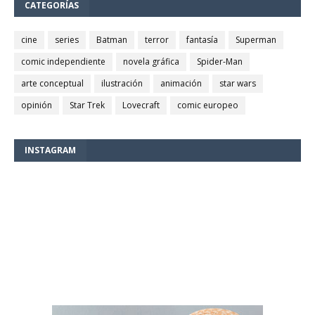
CATEGORÍAS
cine
series
Batman
terror
fantasía
Superman
comic independiente
novela gráfica
Spider-Man
arte conceptual
ilustración
animación
star wars
opinión
Star Trek
Lovecraft
comic europeo
INSTAGRAM