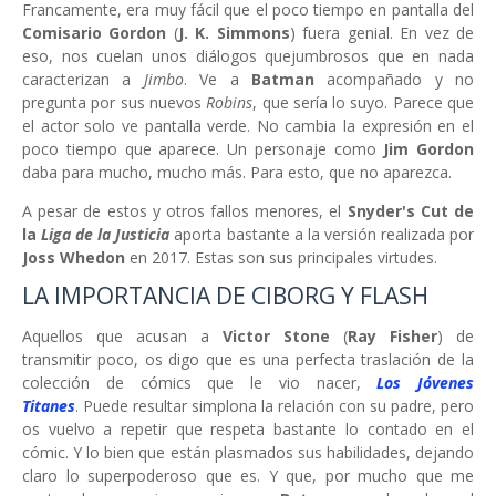
Francamente, era muy fácil que el poco tiempo en pantalla del
Comisario Gordon
(
J. K. Simmons
)
fuera genial. En vez de
eso, nos cuelan unos diálogos quejumbrosos que en nada
caracterizan a
Jimbo
. Ve a
Batman
acompañado y no
pregunta por sus nuevos
Robins
, que sería lo suyo. Parece que
el actor solo ve pantalla verde. No cambia la expresión en el
poco tiempo que aparece. Un personaje como
Jim Gordon
daba para mucho, mucho más. Para esto, que no aparezca.
A pesar de estos y otros fallos menores, el
Snyder's Cut de
la
Liga de la Justicia
aporta bastante a la versión realizada por
Joss Whedon
en 2017. Estas son sus principales virtudes.
LA IMPORTANCIA DE CIBORG Y FLASH
Aquellos que acusan a
Victor Stone
(
Ray Fisher
) de
transmitir poco, os digo que es una perfecta traslación de la
colección de cómics que le vio nacer,
Los Jóvenes
Titanes
.
Puede resultar simplona la relación con su padre, pero
os vuelvo a repetir que respeta bastante lo contado en el
cómic. Y lo bien que están plasmados sus habilidades, dejando
claro lo superpoderoso que es. Y que, por mucho que me