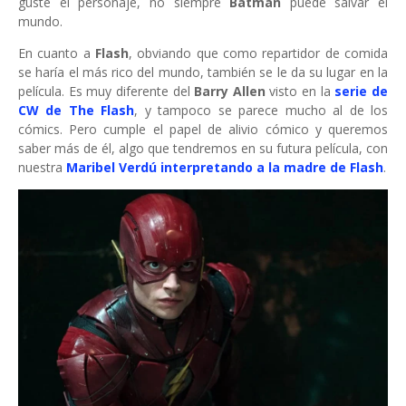
guste el personaje, no siempre
Batman
puede salvar el
mundo.
En cuanto a
Flash
, obviando que como repartidor de comida
se haría el más rico del mundo, también se le da su lugar en la
película. Es muy diferente del
Barry Allen
visto en la
serie de
CW de The Flash
, y tampoco se parece mucho al de los
cómics. Pero cumple el papel de alivio cómico y queremos
saber más de él, algo que tendremos en su futura película, con
nuestra
Maribel Verdú interpretando a la madre de Flash
.