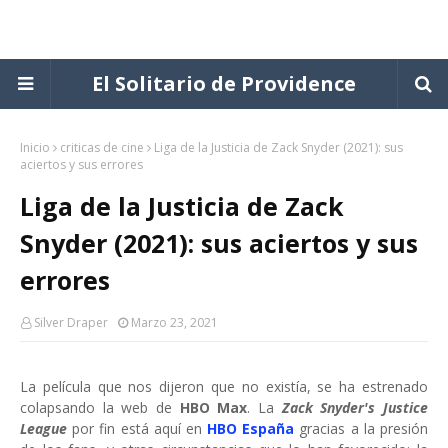
El Solitario de Providence
Inicio
criticas de cine
Liga de la Justicia de Zack Snyder (2021): sus
aciertos y sus errores
Liga de la Justicia de Zack
Snyder (2021): sus aciertos y sus
errores
Silver Draper
Marzo 23, 2021
La película que nos dijeron que no existía, se ha estrenado
colapsando la web de
HBO Max
. La
Zack Snyder's Justice
League
por fin está aquí en
HBO España
gracias a la presión