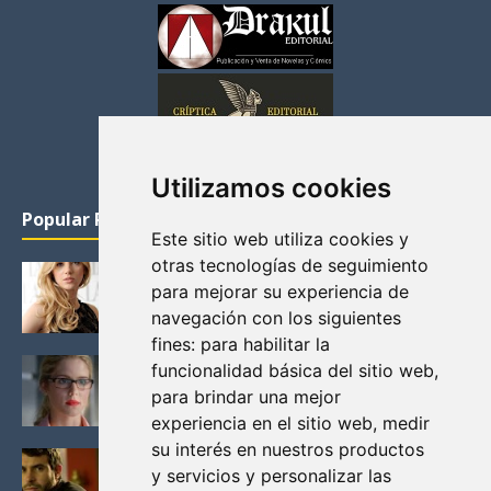
Utilizamos cookies
Popular Posts
Este sitio web utiliza cookies y
otras tecnologías de seguimiento
KATHERYN WINNICK: LA ACTRIZ MAS GUAPA DE
para mejorar su experiencia de
VIKINGOS
navegación con los siguientes
Junio 14, 2013
fines:
para habilitar la
FELICITY (EMILY BETT RICKARDS), LAS FOTOS
funcionalidad básica del sitio web
,
MAS BONITAS DE LA ALIADA DE ARROW
para brindar una mejor
Noviembre 30, 2013
experiencia en el sitio web
,
medir
su interés en nuestros productos
BLACK MIRROR: TODA TU HISTORIA. EPISODIO 3.
y servicios y personalizar las
LA CRITICA