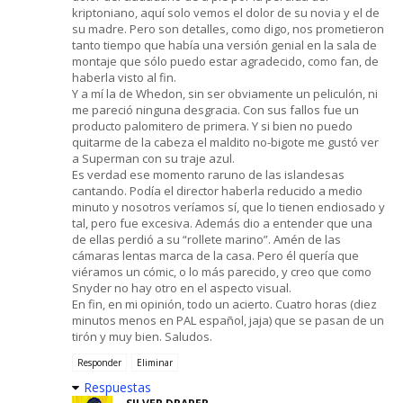
kriptoniano, aquí solo vemos el dolor de su novia y el de
su madre. Pero son detalles, como digo, nos prometieron
tanto tiempo que había una versión genial en la sala de
montaje que sólo puedo estar agradecido, como fan, de
haberla visto al fin.
Y a mí la de Whedon, sin ser obviamente un peliculón, ni
me pareció ninguna desgracia. Con sus fallos fue un
producto palomitero de primera. Y si bien no puedo
quitarme de la cabeza el maldito no-bigote me gustó ver
a Superman con su traje azul.
Es verdad ese momento raruno de las islandesas
cantando. Podía el director haberla reducido a medio
minuto y nosotros veríamos sí, que lo tienen endiosado y
tal, pero fue excesiva. Además dio a entender que una
de ellas perdió a su “rollete marino”. Amén de las
cámaras lentas marca de la casa. Pero él quería que
viéramos un cómic, o lo más parecido, y creo que como
Snyder no hay otro en el aspecto visual.
En fin, en mi opinión, todo un acierto. Cuatro horas (diez
minutos menos en PAL español, jaja) que se pasan de un
tirón y muy bien. Saludos.
Responder
Eliminar
Respuestas