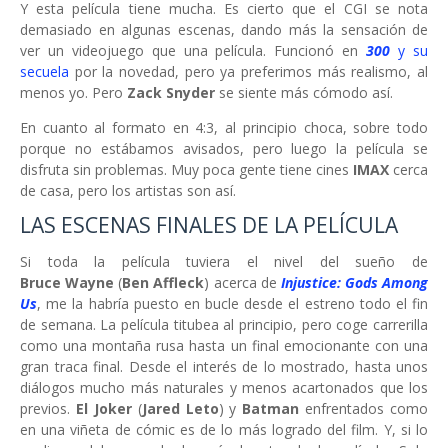
Y esta película tiene mucha. Es cierto que el CGI se nota
demasiado en algunas escenas, dando más la sensación de
ver un videojuego que una película. Funcionó en
300
y su
secuela
por la novedad, pero ya preferimos más realismo, al
menos yo. Pero
Zack Snyder
se siente más cómodo así.
En cuanto al formato en 4:3, al principio choca, sobre todo
porque no estábamos avisados, pero luego la película se
disfruta sin problemas. Muy poca gente tiene cines
IMAX
cerca
de casa, pero los artistas son así.
LAS ESCENAS FINALES DE LA PELÍCULA
Si toda la película tuviera el nivel del sueño de
Bruce
Wayne
(
Ben Affleck
) acerca de
Injustice: Gods Among
Us
, me la habría puesto en bucle desde el estreno todo el fin
de semana. La película titubea al principio, pero coge carrerilla
como una montaña rusa hasta un final emocionante con una
gran traca final. Desde el interés de lo mostrado, hasta unos
diálogos mucho más naturales y menos acartonados que los
previos.
El Joker
(
Jared Leto
) y
Batman
enfrentados como
en una viñeta de cómic es de lo más logrado del film. Y, si lo