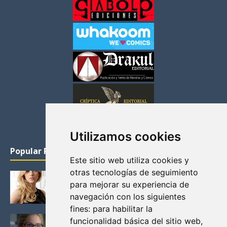
Utilizamos cookies
Popular Posts
Este sitio web utiliza cookies y
otras tecnologías de seguimiento
KATHERYN WINNICK: LA ACTRIZ MAS GUAPA DE
para mejorar su experiencia de
VIKINGOS
navegación con los siguientes
Junio 14, 2013
fines:
para habilitar la
FELICITY (EMILY BETT RICKARDS), LAS FOTOS
funcionalidad básica del sitio web
,