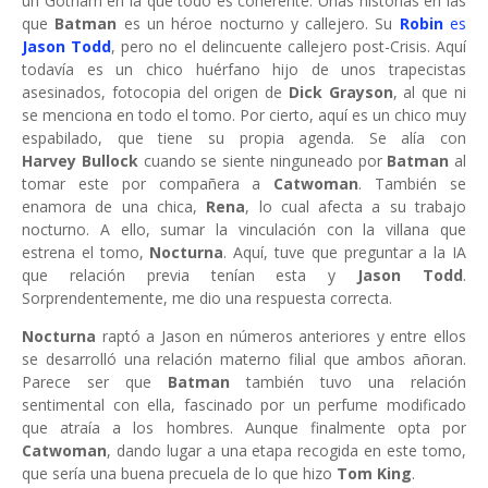
un Gotham en la que todo es coherente. Unas historias en las
que
Batman
es un héroe nocturno y callejero. Su
Robin
es
Jason Todd
, pero no el delincuente callejero post-Crisis. Aquí
todavía es un chico huérfano hijo de unos trapecistas
asesinados, fotocopia del origen de
Dick Grayson
, al que ni
se menciona en todo el tomo. Por cierto, aquí es un chico muy
espabilado, que tiene su propia agenda. Se alía con
Harvey
Bullock
cuando se siente ninguneado por
Batman
al
tomar este por compañera a
Catwoman
. También se
enamora de una chica,
Rena
, lo cual afecta a su trabajo
nocturno. A ello, sumar la vinculación con la villana que
estrena el tomo,
Nocturna
. Aquí, tuve que preguntar a la IA
que relación previa tenían esta y
Jason Todd
.
Sorprendentemente, me dio una respuesta correcta.
Nocturna
raptó a Jason en números anteriores y entre ellos
se desarrolló una relación materno filial que ambos añoran.
Parece ser que
Batman
también tuvo una relación
sentimental con ella, fascinado por un perfume modificado
que atraía a los hombres. Aunque finalmente opta por
Catwoman
, dando lugar a una etapa recogida en este tomo,
que sería una buena precuela de lo que hizo
Tom King
.