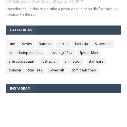
El Solitario de Providence
Agosto 09, 2017
Considerada un clásico de culto a pesar de que en su día fue todo un
fracaso, Masters…
CATEGORÍAS
cine
series
Batman
terror
fantasía
Superman
comic independiente
novela gráfica
Spider-Man
arte conceptual
ilustración
animación
star wars
opinión
Star Trek
Lovecraft
comic europeo
INSTAGRAM