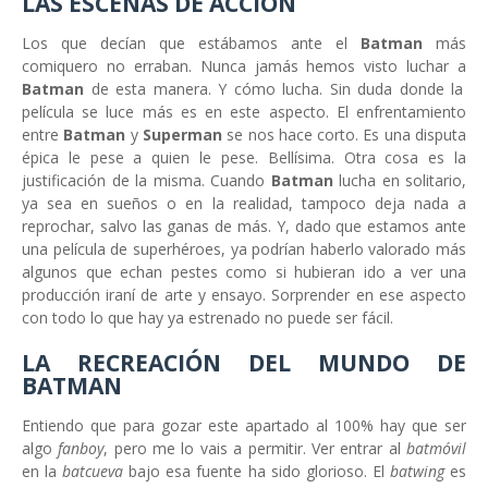
LAS ESCENAS DE ACCIÓN
Los que decían que estábamos ante el
Batman
más
comiquero no erraban. Nunca jamás hemos visto luchar a
Batman
de esta manera. Y cómo lucha. Sin duda donde la
película se luce más es en este aspecto. El enfrentamiento
entre
Batman
y
Superman
se nos hace corto. Es una disputa
épica le pese a quien le pese. Bellísima. Otra cosa es la
justificación de la misma. Cuando
Batman
lucha en solitario,
ya sea en sueños o en la realidad, tampoco deja nada a
reprochar, salvo las ganas de más. Y, dado que estamos ante
una película de superhéroes, ya podrían haberlo valorado más
algunos que echan pestes como si hubieran ido a ver una
producción iraní de arte y ensayo. Sorprender en ese aspecto
con todo lo que hay ya estrenado no puede ser fácil.
LA RECREACIÓN DEL MUNDO DE
BATMAN
Entiendo que para gozar este apartado al 100% hay que ser
algo
fanboy
, pero me lo vais a permitir. Ver entrar al
batmóvil
en la
batcueva
bajo esa fuente ha sido glorioso. El
batwing
es