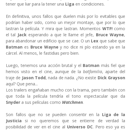
tener que liar para la tener una
Liga
en condiciones.
En definitiva, unos fallos que duelen más por lo evitables que
podrían haber sido, como un mejor montaje, que por lo que
lastran la película. Y mira que lastran. Momentos
WTF!
como
el tal
Jack
esperando a que le llame el jefe,
Bruce Wayne
,
para abandonar un edificio que se cae. O un
Lex
que sabe que
Batman
es
Bruce Wayne
y no dice ni pío estando ya en la
cárcel. Al menos, le fastidias pero bien.
Luego, tenemos una acción brutal y el
Batman
más fiel que
hemos visto en el cine, aunque de la
batfamilia
, aparte del
traje de
Jason Todd
, nada de nada. ¿No existe
Dick Grayson
aquí? Que pena...
Los trailers engañaban mucho con la trama, pero también con
que toda la película tendría el tono espectacular que da
Snyder
a sus películas como
Watchmen
.
Son fallos que no se pueden consentir en la
Liga de la
Justicia
si no queremos que se entierre de verdad la
posibilidad de ver en el cine al
Universo DC
. Pero eso ya es