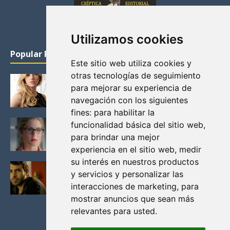
Utilizamos cookies
Popular Posts
Este sitio web utiliza cookies y
otras tecnologías de seguimiento
KATHERYN WINNICK: LA ACTRIZ MAS GUAPA DE
para mejorar su experiencia de
VIKINGOS
navegación con los siguientes
Junio 14, 2013
fines:
para habilitar la
FELICITY (EMILY BETT RICKARDS), LAS FOTOS
funcionalidad básica del sitio web
,
MAS BONITAS DE LA ALIADA DE ARROW
para brindar una mejor
Noviembre 30, 2013
experiencia en el sitio web
,
medir
su interés en nuestros productos
BLACK MIRROR: TODA TU HISTORIA. EPISODIO 3.
y servicios y personalizar las
LA CRITICA
interacciones de marketing
,
para
Mayo 17, 2012
mostrar anuncios que sean más
relevantes para usted
.