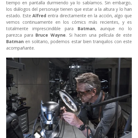
tiempo en pantalla durmiendo ya lo sabíamos. Sin embargo,
los diálogos del personaje tienen que estar a la altura y lo han
estado. Este
Alfred
entra directamente en la acción, algo que
vemos continuamente en los cómics más recientes, y es
totalmente imprescindible para
Batman
, aunque no lo
parezca para
Bruce Wayne
. Si hacen una película de este
Batman
en solitario, podemos estar bien tranquilos con este
acompañante.