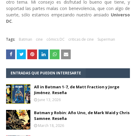
otro tema. Mi consejo es disfrutad lo bueno que tiene, y
soportad las partes malas con benevolencia, que con algo de
suerte, sólo estamos empezando nuestro ansiado
Universo
DC
.
Tags:
Batman
cine
cómics DC
criticas de cine
Superman
ENTRADAS QUE PUEDEN INTERESARTE
All in Batman 1-7, de Matt Fraction y Jorge
Jiménez. Reseña
June 13, 2026
Batman y Robin: Año Uno, de Mark Waid y Chris
Samnee. Reseña
March 18, 2026