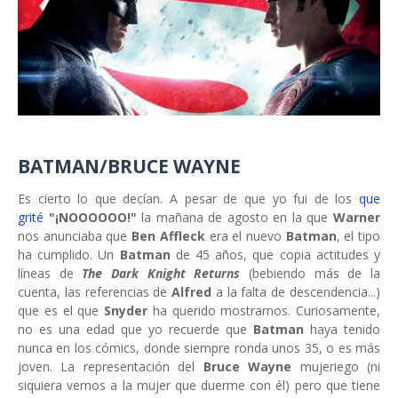
BATMAN/BRUCE WAYNE
Es cierto lo que decían. A pesar de que yo fui de los
que
grité
"¡NOOOOOO!"
la mañana de agosto en la que
Warner
nos anunciaba que
Ben Affleck
era el nuevo
Batman
, el tipo
ha cumplido. Un
Batman
de 45 años, que copia actitudes y
líneas de
The Dark Knight Returns
(bebiendo más de la
cuenta, las referencias de
Alfred
a la falta de descendencia...)
que es el que
Snyder
ha querido mostrarnos. Curiosamente,
no es una edad que yo recuerde que
Batman
haya tenido
nunca en los cómics, donde siempre ronda unos 35, o es más
joven. La representación del
Bruce Wayne
mujeriego (ni
siquiera vemos a la mujer que duerme con él) pero que tiene