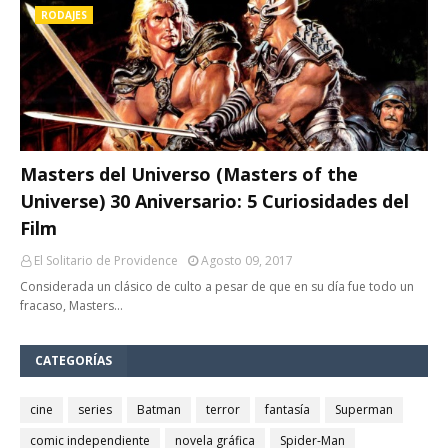
RODAJES
Masters del Universo (Masters of the
Universe) 30 Aniversario: 5 Curiosidades del
Film
El Solitario de Providence
Agosto 09, 2017
Considerada un clásico de culto a pesar de que en su día fue todo un
fracaso, Masters…
CATEGORÍAS
cine
series
Batman
terror
fantasía
Superman
comic independiente
novela gráfica
Spider-Man