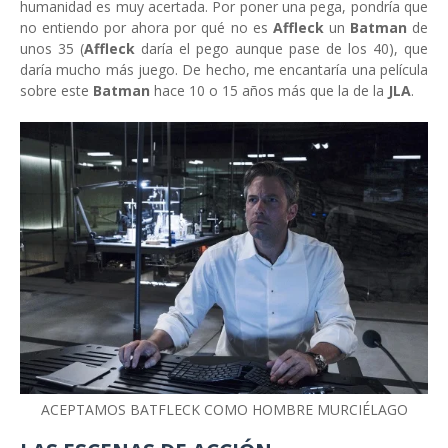
humanidad es muy acertada. Por poner una pega, pondría que
no entiendo por ahora por qué no es
Affleck
un
Batman
de
unos 35 (
Affleck
daría el pego aunque pase de los 40), que
daría mucho más juego. De hecho, me encantaría una película
sobre este
Batman
hace 10 o 15 años más que la de la
JLA
.
ACEPTAMOS BATFLECK COMO HOMBRE MURCIÉLAGO