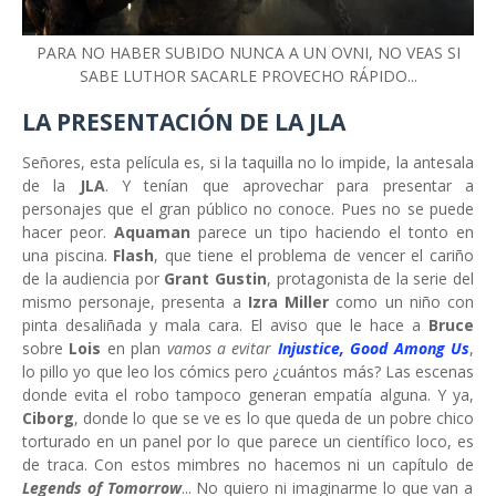
PARA NO HABER SUBIDO NUNCA A UN OVNI, NO VEAS SI
SABE LUTHOR SACARLE PROVECHO RÁPIDO...
LA PRESENTACIÓN DE LA JLA
Señores, esta película es, si la taquilla no lo impide, la antesala
de la
JLA
. Y tenían que aprovechar para presentar a
personajes que el gran público no conoce. Pues no se puede
hacer peor.
Aquaman
parece un tipo haciendo el tonto en
una piscina.
Flash
, que tiene el problema de vencer el cariño
de la audiencia por
Grant Gustin
, protagonista de la serie del
mismo personaje, presenta a
Izra Miller
como un niño con
pinta desaliñada y mala cara. El aviso que le hace a
Bruce
sobre
Lois
en plan
vamos a evitar
Injustice, Good Among Us
,
lo pillo yo que leo los cómics pero ¿cuántos más? Las escenas
donde evita el robo tampoco generan empatía alguna. Y ya,
Ciborg
, donde lo que se ve es lo que queda de un pobre chico
torturado en un panel por lo que parece un científico loco, es
de traca. Con estos mimbres no hacemos ni un capítulo de
Legends of Tomorrow
... No quiero ni imaginarme lo que van a