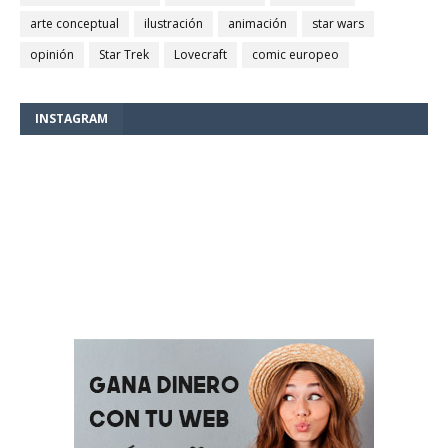
arte conceptual
ilustración
animación
star wars
opinión
Star Trek
Lovecraft
comic europeo
INSTAGRAM