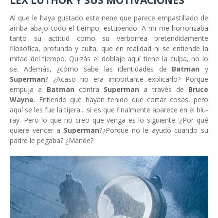
LEX LUTHOR Y SUS MOTIVACIONES
Al que le haya gustado este nene que parece empastillado de
arriba abajo todo el tiempo, estupendo. A mi me horrorizaba
tanto su actitud como su verborrea pretendidamente
filosófica, profunda y culta, que en realidad ni se entiende la
mitad del tiempo. Quizás el doblaje aquí tiene la culpa, no lo
se. Además, ¿cómo sabe las identidades de
Batman
y
Superman
? ¿Acaso no era importante explicarlo? Porque
empuja a
Batman
contra
Superman
a través de
Bruce
Wayne
. Entiendo que hayan tenido que cortar cosas, pero
aquí se les fue la tijera... si es que finalmente aparece en el blu-
ray. Pero lo que no creo que venga es lo siguiente: ¿Por qué
quiere vencer a
Superman
?¿Porque no le ayudó cuando su
padre le pegaba? ¿Mande?