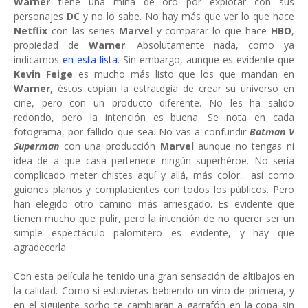
Warner
tiene una mina de oro por explotar con sus
personajes
DC
y no lo sabe. No hay más que ver lo que hace
Netflix
con las series
Marvel
y comparar lo que hace
HBO
,
propiedad de
Warner
. Absolutamente nada, como ya
indicamos
en esta lista
. Sin embargo, aunque es evidente que
Kevin Feige
es mucho más listo que los que mandan en
Warner
, éstos copian la estrategia de crear su universo en
cine, pero con un producto diferente. No les ha salido
redondo, pero la intención es buena. Se nota en cada
fotograma, por fallido que sea. No vas a confundir
Batman V
Superman
con una producción
Marvel
aunque no tengas ni
idea de a que casa pertenece ningún superhéroe. No sería
complicado meter chistes aquí y allá, más color... así como
guiones planos y complacientes con todos los públicos. Pero
han elegido otro camino más arriesgado. Es evidente que
tienen mucho que pulir, pero la intención de no querer ser un
simple espectáculo palomitero es evidente, y hay que
agradecerla.
Con esta película he tenido una gran sensación de altibajos en
la calidad. Como si estuvieras bebiendo un vino de primera, y
en el siguiente sorbo te cambiaran a garrafón en la copa sin