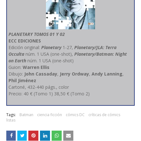
PLANETARY TOMOS 01 Y 02
ECC EDICIONES
Edición original:
Planetary
1-27,
Planetary/JLA: Terra
Occulta
núm. 1 USA (one-shot),
Planetary/Batman: Night
on Earth
núm. 1 USA (one-shot)
Guion:
Warren Ellis
Dibujo:
John Cassaday
,
Jerry Ordway
,
Andy Lanning
,
Phil Jiménez
Cartoné, 432-440 págs., color
Precio: 40 € (Tomo 1) 38,50 € (Tomo 2)
Tags:
Batman
ciencia ficción
cómics DC
críticas de cómics
listas