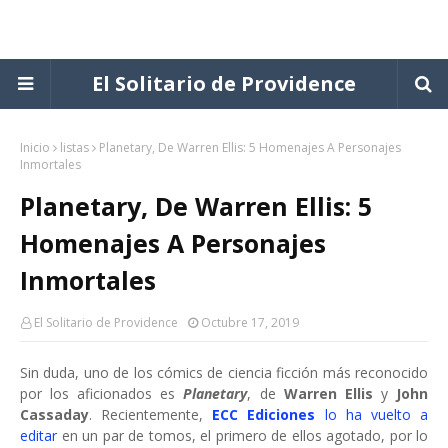
El Solitario de Providence
Inicio
listas
Planetary, De Warren Ellis: 5 Homenajes A Personajes
Inmortales
Planetary, De Warren Ellis: 5
Homenajes A Personajes
Inmortales
El Solitario de Providence
Octubre 17, 2019
Sin duda, uno de los cómics de ciencia ficción más reconocido
por los aficionados es
Planetary
, de
Warren Ellis
y
John
Cassaday
. Recientemente,
ECC Ediciones
lo ha vuelto a
editar
en un par de tomos, el primero de ellos agotado, por lo