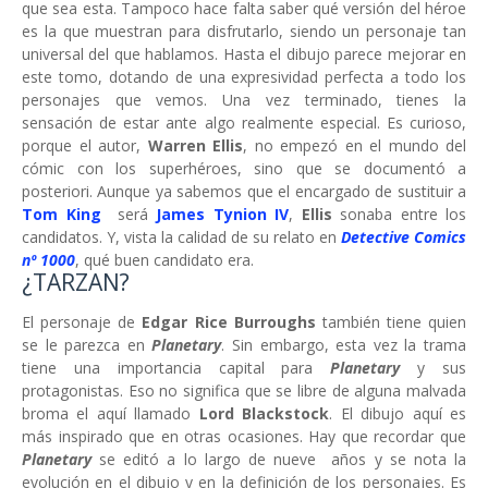
que sea esta. Tampoco hace falta saber qué versión del héroe
es la que muestran para disfrutarlo, siendo un personaje tan
universal del que hablamos. Hasta el dibujo parece mejorar en
este tomo, dotando de una expresividad perfecta a todo los
personajes que vemos. Una vez terminado, tienes la
sensación de estar ante algo realmente especial. Es curioso,
porque el autor,
Warren Ellis
, no empezó en el mundo del
cómic con los superhéroes, sino que se documentó a
posteriori. Aunque ya sabemos que el encargado de sustituir a
Tom King
será
James Tynion IV
,
Ellis
sonaba entre los
candidatos. Y, vista la calidad de su relato en
Detective Comics
nº 1000
, qué buen candidato era.
¿TARZAN?
El personaje de
Edgar Rice Burroughs
también tiene quien
se le parezca en
Planetary
. Sin embargo, esta vez la trama
tiene una importancia capital para
Planetary
y sus
protagonistas. Eso no significa que se libre de alguna malvada
broma el aquí llamado
Lord Blackstock
. El dibujo aquí es
más inspirado que en otras ocasiones. Hay que recordar que
Planetary
se editó a lo largo de nueve años y se nota la
evolución en el dibujo y en la definición de los personajes. Es