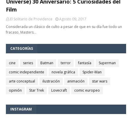
Universe) 30 Aniversario: 5 Curiosidades del
Film
El Solitario de Providence
Agosto 09, 2017
Considerada un clásico de culto a pesar de que en su día fue todo un
fracaso, Masters…
CATEGORÍAS
cine
series
Batman
terror
fantasía
Superman
comic independiente
novela gráfica
Spider-Man
arte conceptual
ilustración
animación
star wars
opinión
Star Trek
Lovecraft
comic europeo
INSTAGRAM