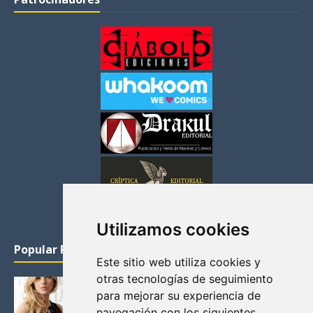
Utilizamos cookies
Popular Posts
Este sitio web utiliza cookies y
otras tecnologías de seguimiento
KATHERYN WINNICK: LA ACTRIZ MAS GUAPA DE
para mejorar su experiencia de
VIKINGOS
navegación con los siguientes
Junio 14, 2013