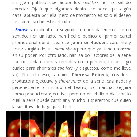
un gran público que adora los
realities
no ha sabido
apreciar. Ojalá que oigamos dentro de poco que algún
canal apuesta por ella, pero de momento es solo el deseo
de quien escribe este artículo.
Smash
ya calienta su segunda temporada en más de un
sentido. Por un lado, han hecho público el primer cartel
promocional donde aparece
Jennifer Hudson
, cantante y
actriz surgida de un
talent show
pero que ya tiene un
oscar
en su poder. Por otro lado, han salido actores de la serie
que no tenían tramas cerradas en la primera, no os digo
cuales para ahorraros
spoilers
(y disgustos, como me llevé
yo). No solo eso, también
Theresa Rebeck
, creadora,
productora ejecutiva y
showrunner
de la serie (casi nada) y
perteneciente al mundo del teatro, se marcha. Seguirá
como productora ejecutiva, pero no en el día a día, con lo
cual la serie puede cambiar y mucho. Esperemos que quien
la sustituya, lo haga para bien.