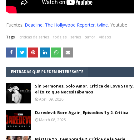
Fuentes.
Deadline
,
The Hollywood Reporter
,
tvline
, Youtube
Tags:
criticas de series
rodajes
series
terror
videos
ENTRADAS QUE PUEDEN INTERESARTE
Sin Sermones, Solo Amor. Crítica de Love Story,
el Éxito que Necesitábamos
April 09, 2026
Daredevil: Born Again, Episodios 1 y 2. Crítica
March 08, 2025
Mi Otra Yo, Temporada 2. Crítica de la Serie