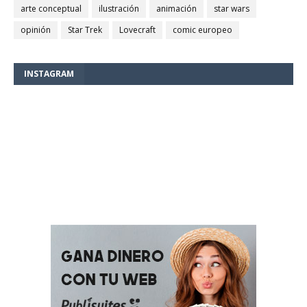
arte conceptual
ilustración
animación
star wars
opinión
Star Trek
Lovecraft
comic europeo
INSTAGRAM