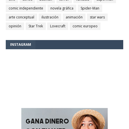
comic independiente
novela gráfica
Spider-Man
arte conceptual
ilustración
animación
star wars
opinión
Star Trek
Lovecraft
comic europeo
INSTAGRAM