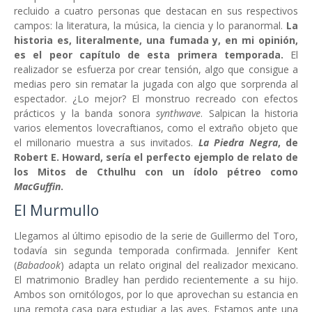
recluido a cuatro personas que destacan en sus respectivos
campos: la literatura, la música, la ciencia y lo paranormal.
La
historia es, literalmente, una fumada y, en mi opinión,
es el peor capítulo de esta primera temporada.
El
realizador se esfuerza por crear tensión, algo que consigue a
medias pero sin rematar la jugada con algo que sorprenda al
espectador. ¿Lo mejor? El monstruo recreado con efectos
prácticos y la banda sonora
synthwave
. Salpican la historia
varios elementos lovecraftianos, como el extraño objeto que
el millonario muestra a sus invitados.
La Piedra Negra
, de
Robert E. Howard, sería el perfecto ejemplo de relato de
los Mitos de Cthulhu con un ídolo pétreo como
MacGuffin
.
El Murmullo
Llegamos al último episodio de la serie de Guillermo del Toro,
todavía sin segunda temporada confirmada. Jennifer Kent
(
Babadook
) adapta un relato original del realizador mexicano.
El matrimonio Bradley han perdido recientemente a su hijo.
Ambos son ornitólogos, por lo que aprovechan su estancia en
una remota casa para estudiar a las aves. Estamos ante una