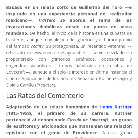
Basado en un relato corto de Guillermo del Toro —e
inspirado en una experiencia personal del realizador
mexicano—,
Trastero 36
aborda el tema de las
invocaciones diabólicas desde un punto de vista
mundano.
De hecho, el inicio de la historia es una subasta de
trasteros, aunque muy alejada del glamour y el humor propio
del famoso
reality
. Su protagonista, un resentido veterano —
retratado excesivamente desagradable—, se ve mezclado sin
proponérselo con grimorios satánicos, posesiones y
engendros diabólicos —tropos habituales en la obra de
Lovecraft—, aunque a él solo le interese en última instancia el
dinero. Apariciones de los actores Sebastian Roché (
Fringe
) y
Elpidia Carrillo (
Predator
).
Las Ratas del Cementerio
Adaptación de un relato homónimo de
Henry Kuttner
(1915-1958), el primero de su carrera. Kuttner
perteneció al denominado
Círculo de Lovecraft
, un grupo
de escritores y aficionados que mantenían una relación
epistolar con el genio de Providence.
A este grupo