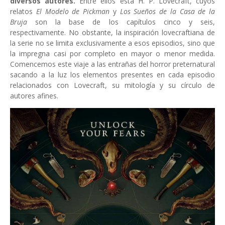
diversos autores.
Entre ellos está H. P. Lovecraft, cuyos
relatos
El Modelo de Pickman
y
Los Sueños de la Casa de la
Bruja
son la base de los capítulos cinco y seis,
respectivamente. No obstante, la inspiración lovecraftiana de
la serie no se limita exclusivamente a esos episodios, sino que
la impregna casi por completo en mayor o menor medida.
Comencemos este viaje a las entrañas del horror preternatural
sacando a la luz los elementos presentes en cada episodio
relacionados con Lovecraft, su mitología y su círculo de
autores afines.