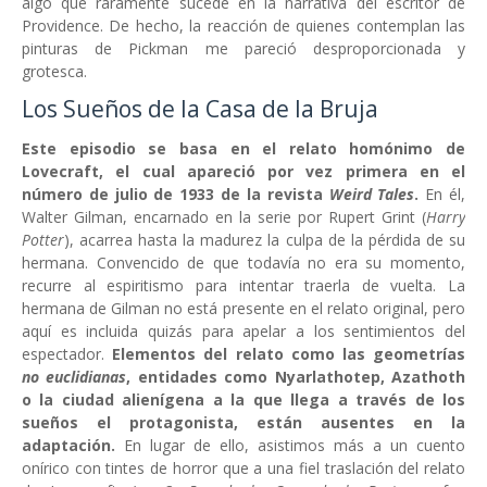
algo que raramente sucede en la narrativa del escritor de
Providence. De hecho, la reacción de quienes contemplan las
pinturas de Pickman me pareció desproporcionada y
grotesca.
Los Sueños de la Casa de la Bruja
Este episodio se basa en el relato homónimo de
Lovecraft, el cual apareció por vez primera en el
número de julio de 1933 de la revista
Weird Tales
.
En él,
Walter Gilman, encarnado en la serie por Rupert Grint (
Harry
Potter
), acarrea hasta la madurez la culpa de la pérdida de su
hermana. Convencido de que todavía no era su momento,
recurre al espiritismo para intentar traerla de vuelta. La
hermana de Gilman no está presente en el relato original, pero
aquí es incluida quizás para apelar a los sentimientos del
espectador.
Elementos del relato como las geometrías
no euclidianas
, entidades como Nyarlathotep, Azathoth
o la ciudad alienígena a la que llega a través de los
sueños el protagonista, están ausentes en la
adaptación.
En lugar de ello, asistimos más a un cuento
onírico con tintes de horror que a una fiel traslación del relato