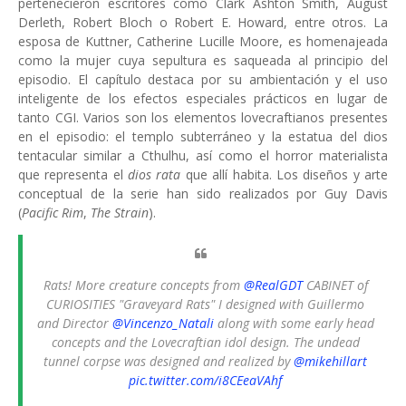
pertenecieron escritores como Clark Ashton Smith, August
Derleth, Robert Bloch o Robert E. Howard, entre otros. La
esposa de Kuttner, Catherine Lucille Moore, es homenajeada
como la mujer cuya sepultura es saqueada al principio del
episodio. El capítulo destaca por su ambientación y el uso
inteligente de los efectos especiales prácticos en lugar de
tanto CGI. Varios son los elementos lovecraftianos presentes
en el episodio: el templo subterráneo y la estatua del dios
tentacular similar a Cthulhu, así como el horror materialista
que representa el
dios rata
que allí habita. Los diseños y arte
conceptual de la serie han sido realizados por Guy Davis
(
Pacific Rim
,
The Strain
).
Rats! More creature concepts from
@RealGDT
CABINET of
CURIOSITIES "Graveyard Rats" I designed with Guillermo
and Director
@Vincenzo_Natali
along with some early head
concepts and the Lovecraftian idol design. The undead
tunnel corpse was designed and realized by
@mikehillart
pic.twitter.com/i8CEeaVAhf