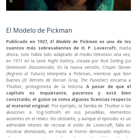
El Modelo de Pickman
Publicado en 1927,
El Modelo de Pickman
es uno de los
cuentos más sobresalientes de H. P. Lovecraft.
Hasta
ahora, solo había sido adaptado al medio televisivo una vez,
en 1971 en la serie
Night Gallery
, creada por Rod Serling (
La
Dimensión Desconocida
). En la nueva versión, Crispin Glover
(
Regreso al Futuro
) interpreta a Pickman, mientras que Ben
Barnes (
El Retrato de Dorian Gray
,
The Punisher
) encarna a
Thurber, protagonista de la historia.
A pesar de que el
capítulo es inquietante, pavoroso y está bien
construido, el guion se toma algunas licencias respecto
al material original.
Por ejemplo, la familia de Thurber o las
alusiones a Yog-Sothoth en sus pesadillas, elementos
ausentes en el relato. No obstante, y aunque el episodio es un
admirable intento de recrear el estilo de Lovecraft, falla en
mostrar
demasiado
, en hacer al horror demasiado explícito,