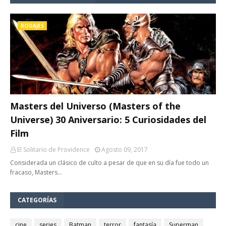
RODAJES
Masters del Universo (Masters of the
Universe) 30 Aniversario: 5 Curiosidades del
Film
El Solitario de Providence
Agosto 09, 2017
Considerada un clásico de culto a pesar de que en su día fue todo un
fracaso, Masters…
CATEGORÍAS
cine
series
Batman
terror
fantasía
Superman