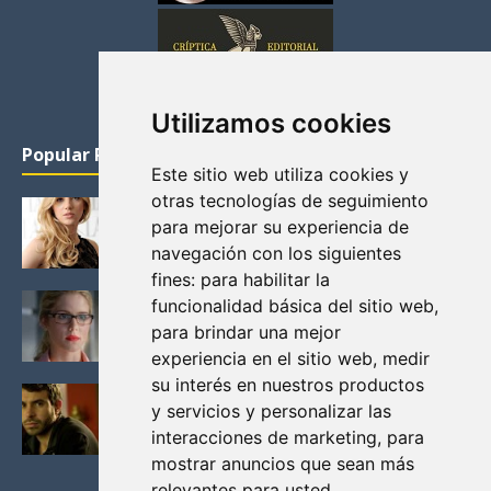
Utilizamos cookies
Popular Posts
Este sitio web utiliza cookies y
otras tecnologías de seguimiento
KATHERYN WINNICK: LA ACTRIZ MAS GUAPA DE
para mejorar su experiencia de
VIKINGOS
navegación con los siguientes
Junio 14, 2013
fines:
para habilitar la
FELICITY (EMILY BETT RICKARDS), LAS FOTOS
funcionalidad básica del sitio web
,
MAS BONITAS DE LA ALIADA DE ARROW
para brindar una mejor
Noviembre 30, 2013
experiencia en el sitio web
,
medir
su interés en nuestros productos
BLACK MIRROR: TODA TU HISTORIA. EPISODIO 3.
y servicios y personalizar las
LA CRITICA
interacciones de marketing
,
para
Mayo 17, 2012
mostrar anuncios que sean más
relevantes para usted
.