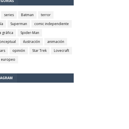
EGORÍAS
series
Batman
terror
ía
Superman
comic independiente
a gráfica
Spider-Man
conceptual
ilustración
animación
wars
opinión
Star Trek
Lovecraft
 europeo
TAGRAM