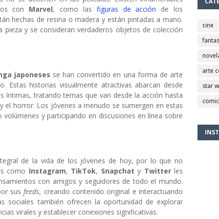
CAT
nados con
Marvel
, como las
figuras de acción
de los
stán hechas de resina o madera y están pintadas a mano.
cine
la pieza y se consideran verdaderos objetos de colección
fantas
novel
arte 
ga japoneses
se han convertido en una forma de arte
. Estas historias visualmente atractivas abarcan desde
star 
s íntimas, tratando temas que van desde la acción hasta
comic
n y el horror. Los jóvenes a menudo se sumergen en estas
o volúmenes y participando en discusiones en línea sobre
INS
tegral de la vida de los jóvenes de hoy, por lo que no
rmas como
Instagram
,
TikTok
,
Snapchat
y
Twitter
les
ensamientos con amigos y seguidores de todo el mundo.
por sus
feeds
, creando contenido original e interactuando
as sociales también ofrecen la oportunidad de explorar
ias virales y establecer conexiones significativas.