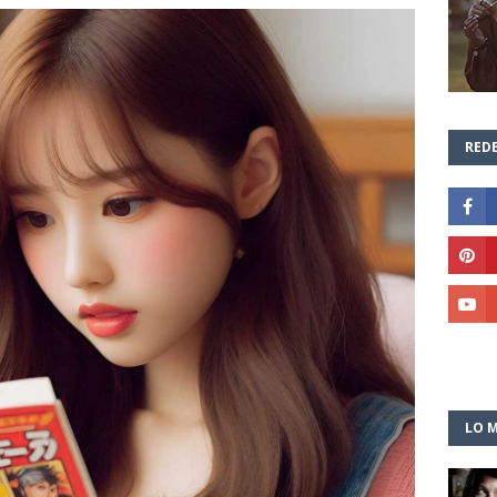
REDE
LO M