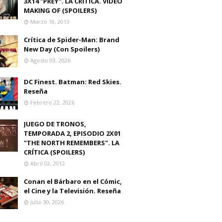
3X14 "PREY". LA CRITICA. VIDEO
MAKING OF (SPOILERS)
Marzo 18, 2013
Crítica de Spider-Man: Brand
New Day (Con Spoilers)
Agosto 03, 2026
DC Finest. Batman: Red Skies.
Reseña
Febrero 22, 2026
JUEGO DE TRONOS,
TEMPORADA 2, EPISODIO 2X01
"THE NORTH REMEMBERS". LA
CRÍTICA (SPOILERS)
Abril 02, 2012
Conan el Bárbaro en el Cómic,
el Cine y la Televisión. Reseña
Julio 30, 2026