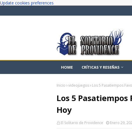
Update cookies preferences
HOME
CRÍTICAS Y RESEÑAS
Inicio
videojuegos
Los 5 Pasatiempos Favo
Los 5 Pasatiempos F
Hoy
El Solitario de Providence
Enero 29, 20