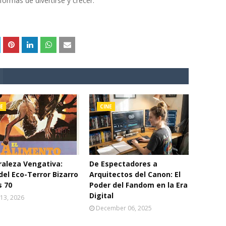
rmas de divertirse y crecer.
E
CINE
aleza Vengativa:
De Espectadores a
del Eco-Terror Bizarro
Arquitectos del Canon: El
s 70
Poder del Fandom en la Era
Digital
13, 2026
December 06, 2025