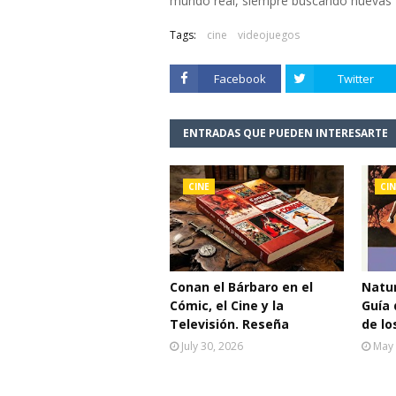
mundo real, siempre buscando nuevas fo
Tags:
cine
videojuegos
Facebook
Twitter
ENTRADAS QUE PUEDEN INTERESARTE
CINE
CIN
Conan el Bárbaro en el
Natur
Cómic, el Cine y la
Guía 
Televisión. Reseña
de lo
July 30, 2026
May 