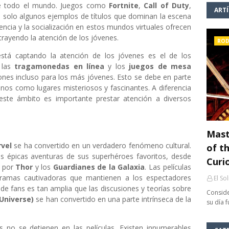
de todo el mundo. Juegos como
Fortnite
,
Call of Duty
,
ART
 solo algunos ejemplos de títulos que dominan la escena
ncia y la socialización en estos mundos virtuales ofrecen
trayendo la atención de los jóvenes.
ROD
tá captando la atención de los jóvenes es el de los
 las
tragamonedas en línea
y los
juegos de mesa
ones incluso para los más jóvenes. Esto se debe en parte
asinos como lugares misteriosos y fascinantes. A diferencia
este ámbito es importante prestar atención a diversos
Mast
vel
se ha convertido en un verdadero fenómeno cultural.
of th
s épicas aventuras de sus superhéroes favoritos, desde
Curi
o por
Thor
y los
Guardianes de la Galaxia
. Las películas
tramas cautivadoras que mantienen a los espectadores
El So
 de fans es tan amplia que las discusiones y teorías sobre
Conside
Universe)
se han convertido en una parte intrínseca de la
su día 
s no se detienen en las películas. Existen innumerables