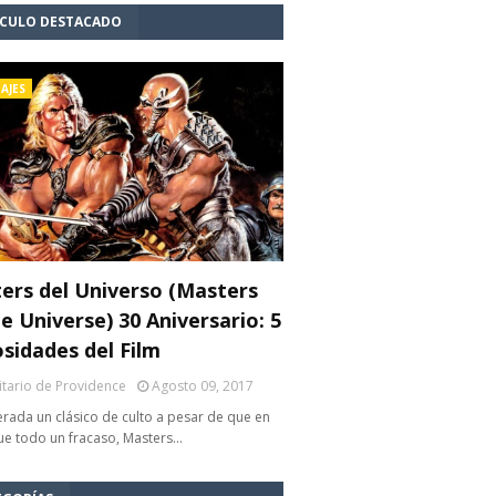
ÍCULO DESTACADO
AJES
ers del Universo (Masters
e Universe) 30 Aniversario: 5
osidades del Film
litario de Providence
Agosto 09, 2017
rada un clásico de culto a pesar de que en
fue todo un fracaso, Masters…