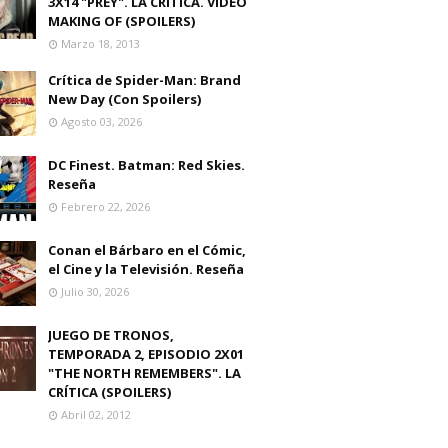
3X14 "PREY". LA CRITICA. VIDEO
MAKING OF (SPOILERS)
Marzo 18, 2013
Crítica de Spider-Man: Brand
New Day (Con Spoilers)
Agosto 03, 2026
DC Finest. Batman: Red Skies.
Reseña
Febrero 22, 2026
Conan el Bárbaro en el Cómic,
el Cine y la Televisión. Reseña
Julio 30, 2026
JUEGO DE TRONOS,
TEMPORADA 2, EPISODIO 2X01
"THE NORTH REMEMBERS". LA
CRÍTICA (SPOILERS)
Abril 02, 2012