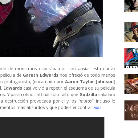
cine de monstruos esperábamos con ansias esta nueva
 película de
Gareth Edwards
nos ofreció de todo menos
un protagonista, (encarnado por
Aaron Taylor-Johnson
)
d.
Edwards
casi volvió a repetir el esquema de su película
s. Y para colmo, al final solo faltó que
Godzilla
saludara
 la destrucción provocada por el y los
"mutos"
. Incluso le
omentos mas absurdos y que podéis encontrar
aquí
.