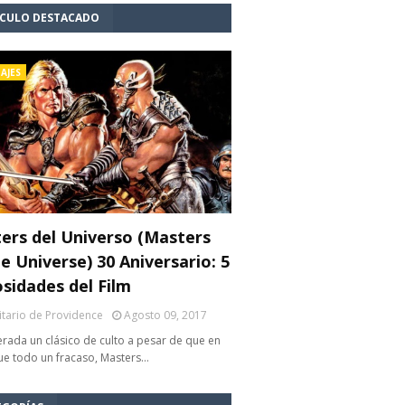
ÍCULO DESTACADO
AJES
ers del Universo (Masters
e Universe) 30 Aniversario: 5
osidades del Film
litario de Providence
Agosto 09, 2017
rada un clásico de culto a pesar de que en
fue todo un fracaso, Masters…