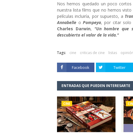
Nos hemos quedado un poco cortos con
nuestra lista films que no hemos visto
películas incluiría, por supuesto, a
Tran
Annabelle
o
Pompeya
, por citar sol
Charles Darwin
,
"Un hombre que s
descubierto el valor de la vida."
Tags:
cine
criticas de cine
listas
opinió
Facebook
Twitter
ENTRADAS QUE PUEDEN INTERESARTE
CINE
CIN