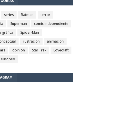
EGORÍAS
series
Batman
terror
ía
Superman
comic independiente
a gráfica
Spider-Man
conceptual
ilustración
animación
wars
opinión
Star Trek
Lovecraft
 europeo
TAGRAM