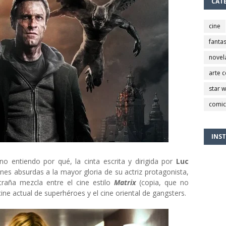
CAT
cine
fantas
novel
arte 
star 
comic
INS
entiendo por qué, la cinta escrita y dirigida por
Luc
nes absurdas a la mayor gloria de su actriz protagonista,
traña mezcla entre el cine estilo
Matrix
(copia, que no
ine actual de superhéroes y el cine oriental de gangsters.