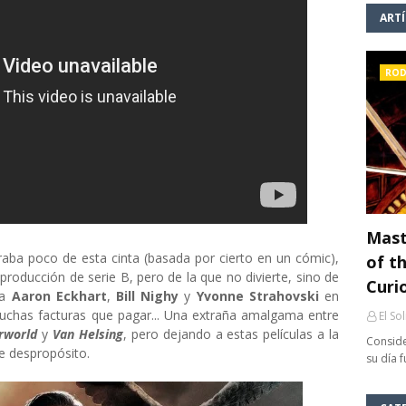
ART
ROD
Mast
ba poco de esta cinta (basada por cierto en un cómic),
of th
roducción de serie B, pero de la que no divierte, sino de
Curi
ía
Aaron Eckhart
,
Bill Nighy
y
Yvonne Strahovski
en
muchas facturas que pagar... Una extraña amalgama entre
El So
rworld
y
Van Helsing
, pero dejando a estas películas a la
Conside
te despropósito.
su día 