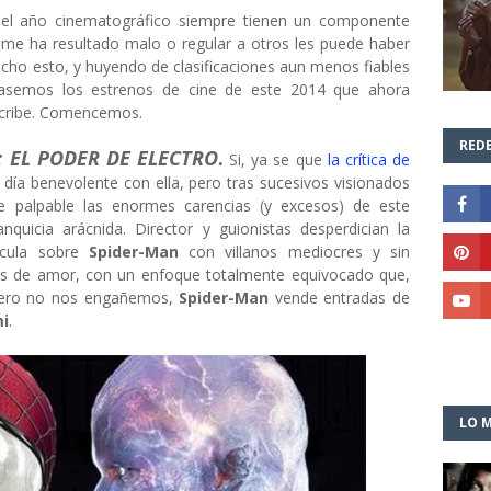
 del año cinematográfico siempre tienen un componente
 me ha resultado malo o regular a otros les puede haber
 Dicho esto, y huyendo de clasificaciones aun menos fiables
epasemos los estrenos de cine de este 2014 que ahora
escribe. Comencemos.
REDE
 EL PODER DE ELECTRO
.
Si, ya se que
la crítica de
día benevolente con ella, pero tras sucesivos visionados
e palpable las enormes carencias (y excesos) de este
anquicia arácnida. Director y guionistas desperdician la
ícula sobre
Spider-Man
con villanos mediocres y sin
as de amor, con un enfoque totalmente equivocado que,
 Pero no nos engañemos,
Spider-Man
vende entradas de
i
.
LO M