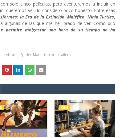
 solo cinco películas, pero aventurarnos a incluir en
 (ni queremos ver) lo considero poco honesto. Entre esas
sformes: la Era de la Extinción
,
Maléfica
,
Ninja Turtles
,
o a algunas de las que me he librado de ver. Como dijo
e permite malgastar una hora de su tiempo no ha
n
reboot
Spider-Man
terror
trailers
E
CINE