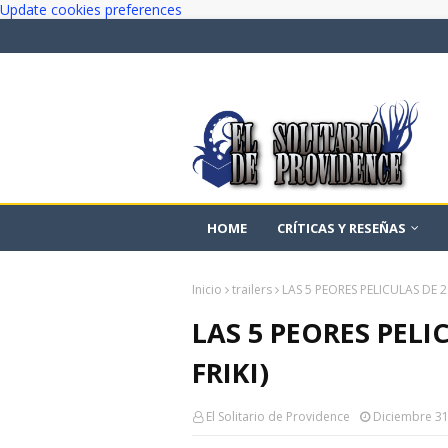
Update cookies preferences
HOME
CRÍTICAS Y RESEÑAS
Inicio
trailers
LAS 5 PEORES PELICULAS DE 2
LAS 5 PEORES PELI
FRIKI)
El Solitario de Providence
Diciembre 31