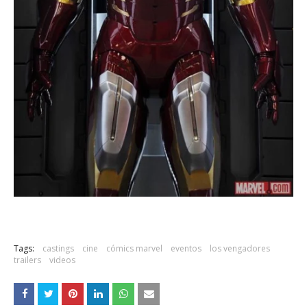
Tags:
castings
cine
cómics marvel
eventos
los vengadores
trailers
videos