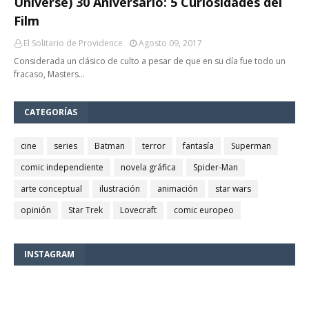
Universe) 30 Aniversario: 5 Curiosidades del
Film
El Solitario de Providence
Agosto 09, 2017
Considerada un clásico de culto a pesar de que en su día fue todo un
fracaso, Masters…
CATEGORÍAS
cine
series
Batman
terror
fantasía
Superman
comic independiente
novela gráfica
Spider-Man
arte conceptual
ilustración
animación
star wars
opinión
Star Trek
Lovecraft
comic europeo
INSTAGRAM