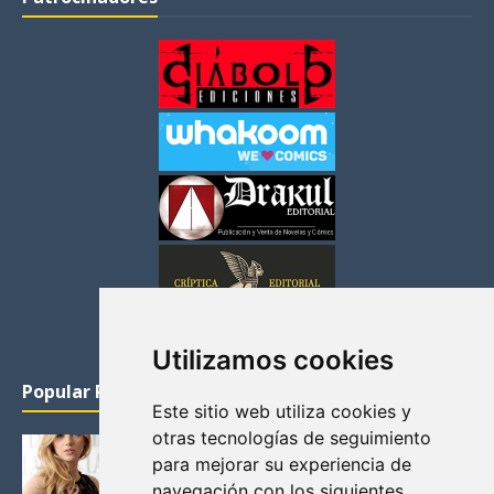
Utilizamos cookies
Popular Posts
Este sitio web utiliza cookies y
otras tecnologías de seguimiento
KATHERYN WINNICK: LA ACTRIZ MAS GUAPA DE
para mejorar su experiencia de
VIKINGOS
navegación con los siguientes
Junio 14, 2013