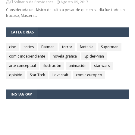
El Solitario de Providence
Agosto 09, 2017
Considerada un clásico de culto a pesar de que en su día fue todo un
fracaso, Masters…
CATEGORÍAS
cine
series
Batman
terror
fantasía
Superman
comic independiente
novela gráfica
Spider-Man
arte conceptual
ilustración
animación
star wars
opinión
Star Trek
Lovecraft
comic europeo
INSTAGRAM