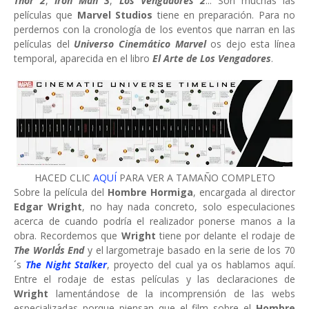
Thor 2
,
Iron Man 3
,
Los Vengadores 2
... Son muchas las
películas que
Marvel Studios
tiene en preparación. Para no
perdernos con la cronología de los eventos que narran en las
películas del
Universo Cinemático Marvel
os dejo esta línea
temporal, aparecida en el libro
El Arte de Los Vengadores
.
HACED CLIC
AQUÍ
PARA VER A TAMAÑO COMPLETO
Sobre la película del
Hombre Hormiga
, encargada al director
Edgar Wright
, no hay nada concreto, solo especulaciones
acerca de cuando podría el realizador ponerse manos a la
obra. Recordemos que
Wright
tiene por delante el rodaje de
The World´s End
y el largometraje basado en la serie de los 70
´s
The Night Stalker
, proyecto del cual ya os hablamos aquí.
Entre el rodaje de estas películas y las declaraciones de
Wright
lamentándose de la incomprensión de las webs
especializadas porque piensan que el film sobre el
Hombre