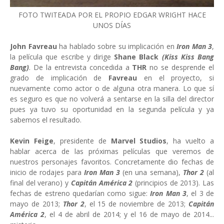
FOTO TWITEADA POR EL PROPIO EDGAR WRIGHT HACE
UNOS DÍAS
John Favreau
ha hablado sobre su implicación en
Iron Man 3
,
la película que escribe y dirige
Shane Black
(Kiss Kiss Bang
Bang)
. De la entrevista concedida a
THR
no se desprende el
grado de implicación de
Favreau
en el proyecto, si
nuevamente como actor o de alguna otra manera. Lo que sí
es seguro es que no volverá a sentarse en la silla del director
pues ya tuvo su oportunidad en la segunda película y ya
sabemos el resultado.
Kevin Feige
, presidente de
Marvel Studios
, ha vuelto a
hablar acerca de las próximas películas que veremos de
nuestros personajes favoritos. Concretamente dio fechas de
inicio de rodajes para
Iron Man 3
(en una semana),
Thor 2
(al
final del verano) y
Capitán América 2
(principios de 2013). Las
fechas de estreno quedarían como sigue:
Iron Man 3
, el 3 de
mayo de 2013;
Thor 2
, el 15 de noviembre de 2013;
Capitán
América 2
, el 4 de abril de 2014; y el 16 de mayo de 2014...