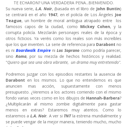
TE ECHARON? UNA VERDADERA PENA...BIENVENIDO.
Su nueva serie,
L.A. Noir
, (basada en el libro de
John Buntin
)
se centrará en el año
1947
, en el policía de Los Ángeles
Joe
Teague
, un hombre de moral ambigua atrapado entre los
famosos capos de la ciudad, como
Mickey Cohen
, y la
corrupta policía. Mezclarán personajes reales de la época y
otros ficticios. Ya veréis como los reales son más increíbles
que los que inventen. La serie de referencia para
Darabont
no
es ni
Boardwalk Empire
ni
Los Soprano
como podría parecer,
sino
Roma
, por su mezcla de hechos históricos y realidad.
"
Quiero que sea una obra vibrante, un drama muy entretenido"
.
Podremos juzgar con los episodios restantes la ausencia de
Darabont
en los mismos. Lo que no entendemos es que
anuncien mas acción, supuestamente con menos
presupuesto. ¿Veremos a los actores corriendo con el mismo
fondo varias veces como en los dibujos de
Hannah-Barbera
?
¿Multiplicarán al mismo zombie digitalmente para gastar
menos en extras? Estaremos muy atentos. Como lo
estaremos a
L.A. Noir
.
A ver si
TNT
la estrena mundialmente y
se puede vengar de la mejor manera, teniendo mucho, mucho