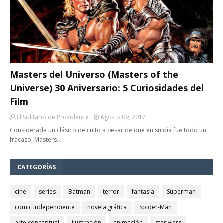
Masters del Universo (Masters of the
Universe) 30 Aniversario: 5 Curiosidades del
Film
El Solitario de Providence
Agosto 09, 2017
Considerada un clásico de culto a pesar de que en su día fue todo un
fracaso, Masters…
CATEGORÍAS
cine
series
Batman
terror
fantasía
Superman
comic independiente
novela gráfica
Spider-Man
arte conceptual
ilustración
animación
star wars