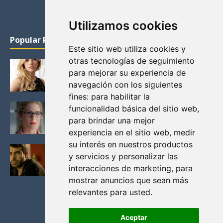
Utilizamos cookies
Popular Posts
Este sitio web utiliza cookies y
otras tecnologías de seguimiento
KATHERYN WINNICK: LA ACTRIZ MAS GUAPA DE
para mejorar su experiencia de
VIKINGOS
navegación con los siguientes
Junio 14, 2013
fines:
para habilitar la
FELICITY (EMILY BETT RICKARDS), LAS FOTOS
funcionalidad básica del sitio web
,
MAS BONITAS DE LA ALIADA DE ARROW
para brindar una mejor
Noviembre 30, 2013
experiencia en el sitio web
,
medir
su interés en nuestros productos
BLACK MIRROR: TODA TU HISTORIA. EPISODIO 3.
y servicios y personalizar las
LA CRITICA
interacciones de marketing
,
para
Mayo 17, 2012
mostrar anuncios que sean más
relevantes para usted
.
Aceptar