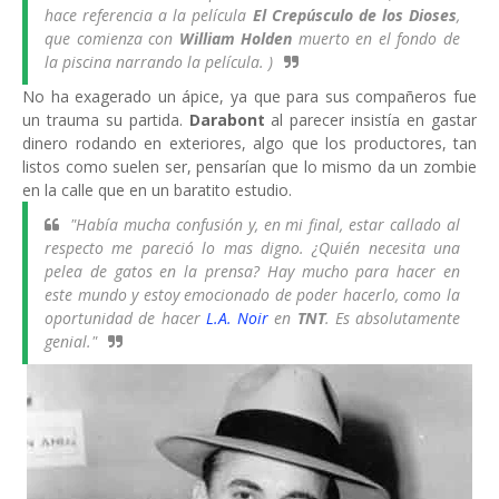
hace referencia a la película
El Crepúsculo de los Dioses
,
que comienza con
William Holden
muerto en el fondo de
la piscina narrando la película. )
No ha exagerado un ápice, ya que para sus compañeros fue
un trauma su partida.
Darabont
al parecer insistía en gastar
dinero rodando en exteriores, algo que los productores, tan
listos como suelen ser, pensarían que lo mismo da un zombie
en la calle que en un baratito estudio.
"
Había mucha confusión y, en mi final, estar callado al
respecto me pareció lo mas digno. ¿Quién necesita una
pelea de gatos en la prensa? Hay mucho para hacer en
este mundo y estoy emocionado de poder hacerlo, como la
oportunidad de hacer
L.A. Noir
en
TNT
. Es absolutamente
genial."