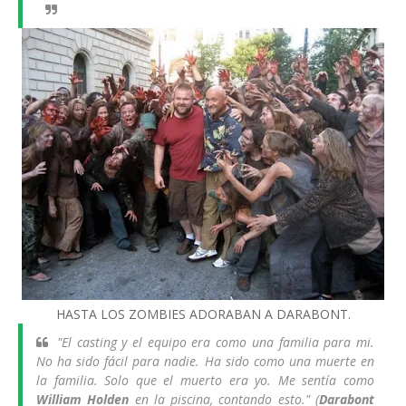
HASTA LOS ZOMBIES ADORABAN A DARABONT.
"El casting y el equipo era como una familia para mi.
No ha sido fácil para nadie. Ha sido como una muerte en
la familia. Solo que el muerto era yo. Me sentía como
William Holden
en la piscina, contando esto
." (
Darabont