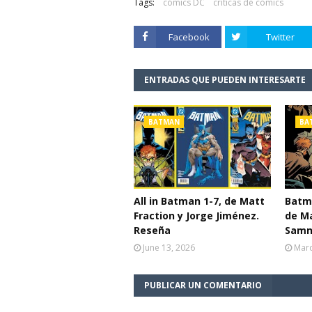
Tags:
cómics DC
críticas de cómics
Facebook
Twitter
ENTRADAS QUE PUEDEN INTERESARTE
BATMAN
BA
All in Batman 1-7, de Matt
Batma
Fraction y Jorge Jiménez.
de Ma
Reseña
Samn
June 13, 2026
Marc
PUBLICAR UN COMENTARIO