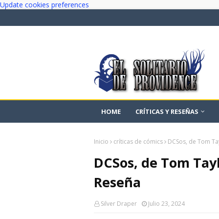
Update cookies preferences
HOME
CRÍTICAS Y RESEÑAS
Inicio
críticas de cómics
DCSos, de Tom Tay
DCSos, de Tom Tayl
Reseña
Silver Draper
Julio 23, 2024