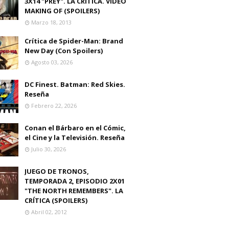
3X14 "PREY". LA CRITICA. VIDEO
MAKING OF (SPOILERS)
Marzo 18, 2013
Crítica de Spider-Man: Brand
New Day (Con Spoilers)
Agosto 03, 2026
DC Finest. Batman: Red Skies.
Reseña
Febrero 22, 2026
Conan el Bárbaro en el Cómic,
el Cine y la Televisión. Reseña
Julio 30, 2026
JUEGO DE TRONOS,
TEMPORADA 2, EPISODIO 2X01
"THE NORTH REMEMBERS". LA
CRÍTICA (SPOILERS)
Abril 02, 2012