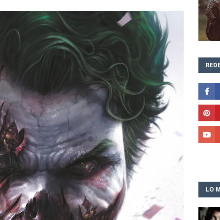
REDE
LO M