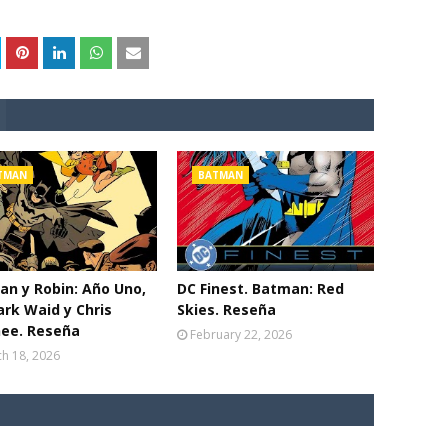
TMAN
BATMAN
n y Robin: Año Uno,
DC Finest. Batman: Red
rk Waid y Chris
Skies. Reseña
ee. Reseña
February 22, 2026
h 18, 2026