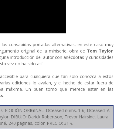
 las consabidas portadas alternativas, en este caso muy
rgumento original de la miniserie, obra de
Tom Taylor
.
guna introducción del autor con anécdotas y curiosidades
sta vez no ha sido así.
accesible para cualquiera que tan solo conozca a estos
varias ediciones lo avalan, y el hecho de estar fuera de
sea máxima. Un buen tomo que merece estar en las
cs
.
es. EDICIÓN ORIGINAL: DCeased núms. 1-6, DCeased: A
or. DIBUJO: Darick Robertson, Trevor Hairsine, Laura
é, 240 páginas, color. PRECIO: 31 €