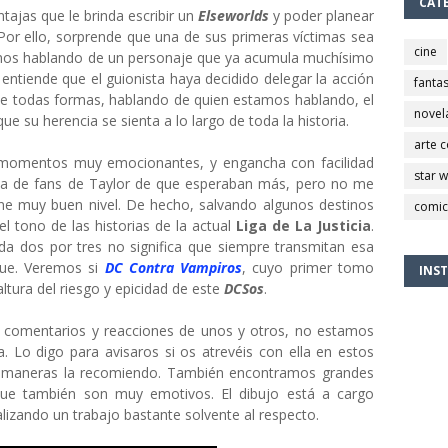
CAT
tajas que le brinda escribir un
Elseworlds
y poder planear
 Por ello, sorprende que una de sus primeras víctimas sea
cine
tamos hablando de un personaje que ya acumula muchísimo
entiende que el guionista haya decidido delegar la acción
fantas
 De todas formas, hablando de quien estamos hablando, el
novel
ue su herencia se sienta a lo largo de toda la historia.
arte 
 momentos muy emocionantes, y engancha con facilidad
star 
ueja de fans de Taylor de que esperaban más, pero no me
iene muy buen nivel. De hecho, salvando algunos destinos
comic
el tono de las historias de la actual
Liga de La Justicia
.
da dos por tres no significa que siempre transmitan esa
igue. Veremos si
DC Contra Vampiros
, cuyo primer tomo
INS
ltura del riesgo y epicidad de este
DCSos
.
 comentarios y reacciones de unos y otros, no estamos
. Lo digo para avisaros si os atrevéis con ella en estos
s maneras la recomiendo. También encontramos grandes
que también son muy emotivos. El dibujo está a cargo
alizando un trabajo bastante solvente al respecto.