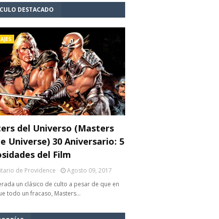
ÍCULO DESTACADO
AJES
ers del Universo (Masters
e Universe) 30 Aniversario: 5
osidades del Film
litario de Providence
Agosto 09, 2017
rada un clásico de culto a pesar de que en
fue todo un fracaso, Masters…