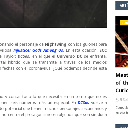
ART
ROD
ionando el personaje de
Nightwing
con los guiones para
villosa
Injustice: Gods Among Us
. En esta ocasión,
ECC
e Taylor:
DCSos
, en el que el
Universo DC
se enfrenta,
rtal híbrido que se transmite a través de los medios
en fechas con el coronavirus. ¿Qué podemos decir de esta
Mast
of th
Curi
ano y contar todo lo que necesita en un tomo que no es
El So
ponen seis números más un especial. En
DCSos
vuelve a
Conside
do potencial que tienen muchos personajes secundarios y
su día 
, no centra el protagonismo en algunos que son sin duda