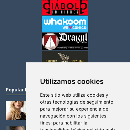
Utilizamos cookies
Popular Posts
Este sitio web utiliza cookies y
otras tecnologías de seguimiento
KATHERYN WINNICK: LA ACTRIZ MAS GUAPA DE
para mejorar su experiencia de
VIKINGOS
navegación con los siguientes
Junio 14, 2013
fines:
para habilitar la
FELICITY (EMILY BETT RICKARDS), LAS FOTOS
funcionalidad básica del sitio web
,