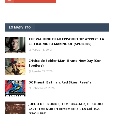
LO MÁS VISTO
THE WALKING DEAD EPISODIO 3X14 "PREY". LA
CRITICA. VIDEO MAKING OF (SPOILERS)
Marzo 18, 2013
Crítica de Spider-Man: Brand New Day (Con
Spoilers)
Agosto 03, 2026
DC Finest. Batman: Red Skies. Reseña
Febrero 22, 2026
JUEGO DE TRONOS, TEMPORADA 2, EPISODIO
2X01 "THE NORTH REMEMBERS". LA CRÍTICA
(SPOILERS)