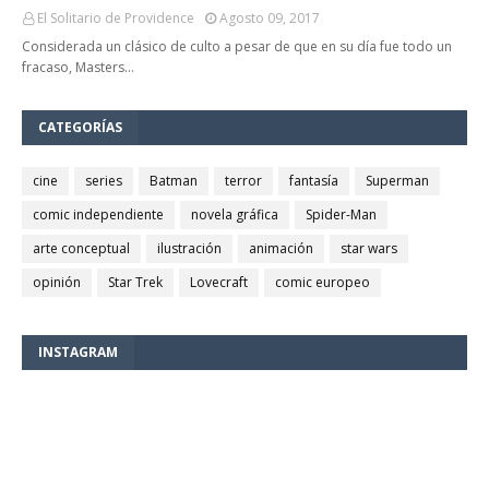
El Solitario de Providence
Agosto 09, 2017
Considerada un clásico de culto a pesar de que en su día fue todo un
fracaso, Masters…
CATEGORÍAS
cine
series
Batman
terror
fantasía
Superman
comic independiente
novela gráfica
Spider-Man
arte conceptual
ilustración
animación
star wars
opinión
Star Trek
Lovecraft
comic europeo
INSTAGRAM