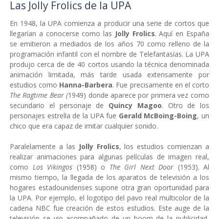
Las Jolly Frolics de la UPA
En 1948, la UPA comienza a producir una serie de cortos que
llegarían a conocerse como las
Jolly Frolics
. Aquí en España
se emitieron a mediados de los años 70 como relleno de la
programación infantil con el nombre de Telefantasías. La UPA
produjo cerca de de 40 cortos usando la técnica denominada
animación limitada, más tarde usada extensamente por
estudios como
Hanna-Barbera
. Fue precisamente en el corto
The Ragtime Bear (
1949) donde aparece por primera vez como
secundario el personaje de
Quincy Magoo
. Otro de los
personajes estrella de la UPA fue
Gerald McBoing-Boing
, un
chico que era capaz de imitar cualquier sonido.
Paralelamente a las
Jolly Frolics
, los estudios comienzan a
realizar animaciones para algunas películas de imagen real,
como
Los Vikingos
(1958) o
The Girl Next Door
(1953). Al
mismo tiempo, la llegada de los aparatos de televisión a los
hogares estadounidenses supone otra gran oportunidad para
la UPA. Por ejemplo, el logotipo del pavo real multicolor de la
cadena NBC fue creación de estos estudios. Este auge de la
televisión se vio acompañado de un boom de la publicidad,