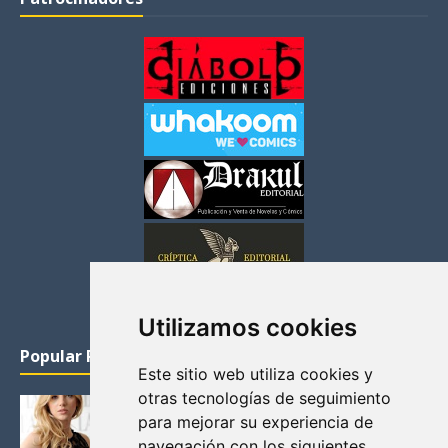
Utilizamos cookies
Popular Posts
Este sitio web utiliza cookies y
otras tecnologías de seguimiento
KATHERYN WINNICK: LA ACTRIZ MAS GUAPA DE
para mejorar su experiencia de
VIKINGOS
navegación con los siguientes
Junio 14, 2013