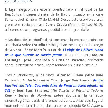
actividades
El lugar elegido para este encuentro será en el local de
La
República Independiente de la Radio
, situado en la calle
Santa Isabel número 47 de Madrid. Desde este estudio se crea
y emite el radio podcast
Carne Cruda
(Premio Ondas 2012),
así como otros programas y audiolibros de gran éxito.
A las doce del mediodía dará comienzo la programación con
una charla sobre
Estudio Ghibli
y el anime en general a cargo
de
Álvaro López Martín
, autor de
El viaje de Chihiro. Nada
de lo que Sucede se Olvida Jamás
. A las 13 horas,
Mauro
Entrialgo
,
José Fonollosa
y
Cristina Pascual
disertarán
sobre la historieta infantil, representada en la línea
Diabolín
.
Tras el almuerzo, a las cinco,
Alfonso Bueno
(
Visto para
Sentencia. La Justicia en el Cine
),
Jorge San Román
(
Había
Una Vez una Tele…Cuarenta Años de Programación Infantil en
TVE
) y
Juan Luis Sánchez
(
¡No Salgáis al Páramo! Todo el
Cine y Series de Hombres Lobo
) abordarán la temática
cinematográfica desde diferentes vertientes. A las seis llega el
momento de la historieta clásica con el coloquio
De Li´l Abner a