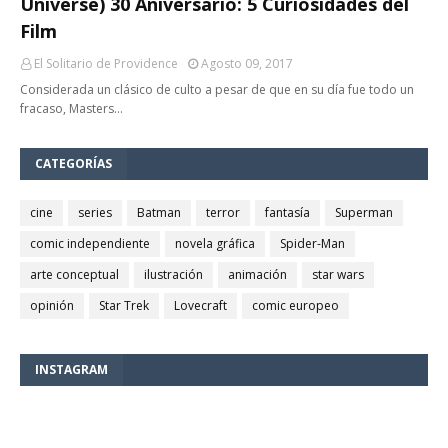
Universe) 30 Aniversario: 5 Curiosidades del
Film
El Solitario de Providence
Agosto 09, 2017
Considerada un clásico de culto a pesar de que en su día fue todo un
fracaso, Masters…
CATEGORÍAS
cine
series
Batman
terror
fantasía
Superman
comic independiente
novela gráfica
Spider-Man
arte conceptual
ilustración
animación
star wars
opinión
Star Trek
Lovecraft
comic europeo
INSTAGRAM