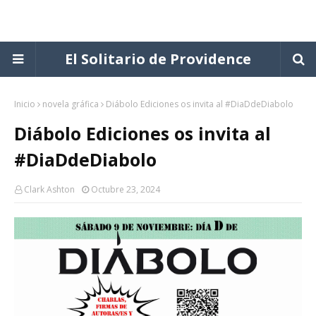
El Solitario de Providence
Inicio
novela gráfica
Diábolo Ediciones os invita al #DiaDdeDiabolo
Diábolo Ediciones os invita al
#DiaDdeDiabolo
Clark Ashton
Octubre 23, 2024