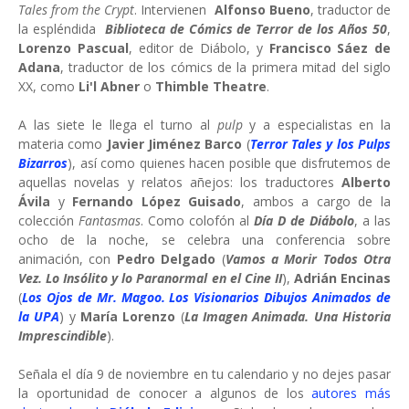
Tales from the Crypt
. Intervienen
Alfonso Bueno
, traductor de
la espléndida
Biblioteca de Cómics de Terror de los Años 50
,
Lorenzo Pascual
, editor de Diábolo, y
Francisco Sáez de
Adana
, traductor de los cómics de la primera mitad del siglo
XX, como
Li'l Abner
o
Thimble Theatre
.
A las siete le llega el turno al
pulp
y a especialistas en la
materia como
Javier Jiménez Barco
(
Terror Tales y los Pulps
Bizarros
), así como quienes hacen posible que disfrutemos de
aquellas novelas y relatos añejos: los traductores
Alberto
Ávila
y
Fernando López Guisado
, ambos a cargo de la
colección
Fantasmas
. Como colofón al
Día D de Diábolo
, a las
ocho de la noche, se celebra una conferencia sobre
animación, con
Pedro Delgado
(
Vamos a Morir Todos Otra
Vez. Lo Insólito y lo Paranormal en el Cine II
),
Adrián Encinas
(
Los Ojos de Mr. Magoo. Los Visionarios Dibujos Animados de
la UPA
) y
María Lorenzo
(
La Imagen Animada. Una Historia
Imprescindible
).
Señala el día 9 de noviembre en tu calendario y no dejes pasar
la oportunidad de conocer a algunos de los
autores más