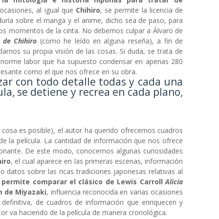
ocasiones, al igual que
Chihiro
, se permite la licencia de
duría sobre el manga y el anime, dicho sea de paso, para
rtos momentos de la cinta. No debemos culpar a Álvaro de
e de Chihiro
(como he leído en alguna reseña), a fin de
adarnos su propia visión de las cosas. Si duda, se trata de
norme labor que ha supuesto condensar en apenas 280
eresante como el que nos ofrece en su obra.
zar con todo detalle todas y cada una
ula, se detiene y recrea en cada plano,
 cosa es posible), el autor ha querido ofrecernos cuadros
 de la película. La cantidad de información que nos ofrece
ionante. De este modo, conocemos algunas curiosidades
hiro
, el cual aparece en las primeras escenas, información
 datos sobre las ricas tradiciones japonesas relativas al
 permite comparar el clásico de Lewis Carroll
Alicia
m de Miyazaki
, influencia reconocida en varias ocasiones
 definitiva, de cuadros de información que enriquecen y
or va haciendo de la película de manera cronológica.