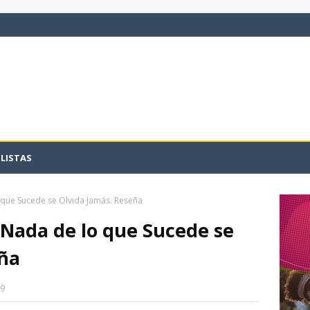
LISTAS
o que Sucede se Olvida Jamás. Reseña
: Nada de lo que Sucede se
eña
19