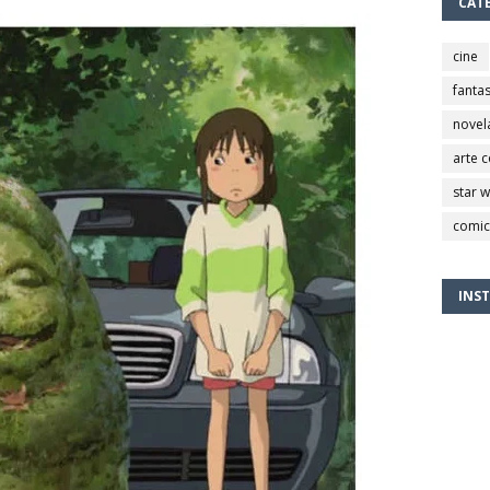
CAT
cine
fantas
novel
arte 
star 
comic
INS