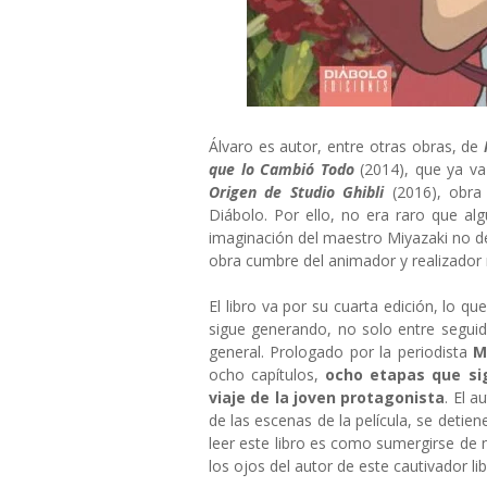
Álvaro es autor, entre otras obras, de
que lo Cambió Todo
(2014), que ya va
Origen de Studio Ghibli
(2016), obr
Diábolo. Por ello, no era raro que al
imaginación del maestro Miyazaki no de
obra cumbre del animador y realizador 
El libro va por su cuarta edición, lo q
sigue generando, no solo entre segui
general. Prologado por la periodista
M
ocho capítulos,
ocho etapas que sig
viaje de la joven protagonista
. El 
de las escenas de la película, se deti
leer este libro es como sumergirse de 
los ojos del autor de este cautivador lib