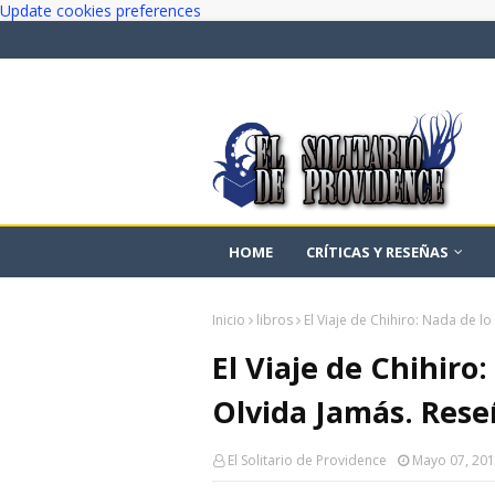
Update cookies preferences
HOME
CRÍTICAS Y RESEÑAS
Inicio
libros
El Viaje de Chihiro: Nada de l
El Viaje de Chihiro
Olvida Jamás. Res
El Solitario de Providence
Mayo 07, 20