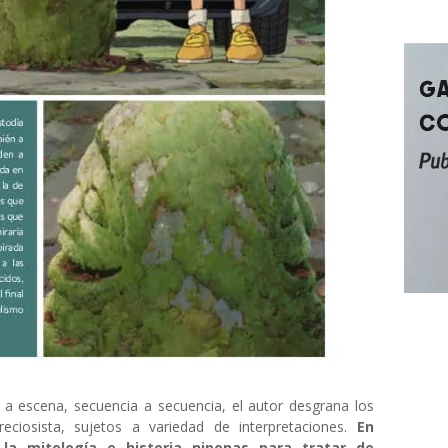
a escena, secuencia a secuencia, el autor desgrana los
eciosista, sujetos a variedad de interpretaciones.
En
la mitología e historia niponas para tratar de