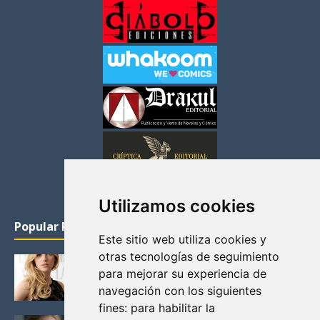
Utilizamos cookies
Popular Posts
Este sitio web utiliza cookies y
otras tecnologías de seguimiento
KATHERYN WINNICK: LA ACTRIZ MAS GUAPA DE
para mejorar su experiencia de
VIKINGOS
navegación con los siguientes
Junio 14, 2013
fines:
para habilitar la