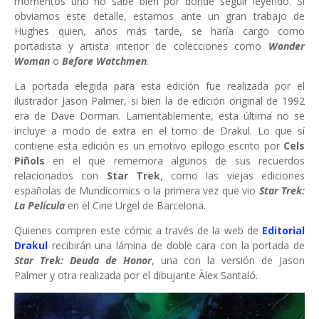
momentos uno no sabe bien por dónde seguir leyendo. Si
obviamos este detalle, estamos ante un gran trabajo de
Hughes quien, años más tarde, se haría cargo como
portadista y artista interior de colecciones como
Wonder
Woman
o
Before Watchmen
.
La portada elegida para esta edición fue realizada por el
ilustrador Jason Palmer, si bien la de edición original de 1992
era de Dave Dorman. Lamentablemente, esta última no se
incluye a modo de extra en el tomo de Drakul. Lo que sí
contiene esta edición es un emotivo epílogo escrito por
Cels
Piñols
en el que rememora algunos de sus recuerdos
relacionados con
Star Trek
, como las viejas ediciones
españolas de Mundicomics o la primera vez que vio
Star Trek:
La Película
en el Cine Urgel de Barcelona.
Quienes compren este cómic a través de la web de
Editorial
Drakul
recibirán una lámina de doble cara con la portada de
Star Trek: Deuda de Honor
, una con la versión de Jason
Palmer y otra realizada por el dibujante Àlex Santaló.