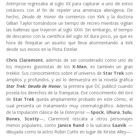
Enterprise
regresaba al siglo XX para capturar a uno de estos
cetáceos con el fin de repeler una amenaza alienígena. De
hecho,
Deuda de Honor
da comienzo con Kirk y la doctora
Gillian Taylor tomándose un tiempo de recreo mientras vigilan
las ballenas que trajeron al siglo XXIII. Sin embargo, el tiempo
de descanso con la científica del siglo XX dura poco, ya que es
hora de finiquitar un asunto que lleva atormentando a Kirk
desde sus inicios en la Flota Estelar.
Chris Claremont
, además de ser considerado como uno de
los mejores guionistas de los
X-Men
, es también un gran
trekkie
. Sus conocimientos sobre el universo de
Star Trek
son
amplios y profundos, y así lo demuestra en la novela gráfica
Star Trek: Deuda de Honor
, la primera que DC publicó cuando
poseía los derechos de la franquicia. Ese conocimiento del
lore
de
Star Trek
queda ampliamente probado en este cómic, el
cual presenta un tratamiento muy cinematográfico. Además
de la tripulación clásica de la
Enterprise
—
Spock
,
Uhura
,
Sulu
,
Bones
,
Scotty
—, Claremont rescata a otros personajes
menos populares, como
Janice Rand
o la vulcana
Saavik
—
dibujada como la actriz Robin Curtis en lugar de Kirstie Alley—.