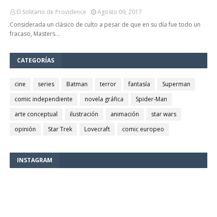
El Solitario de Providence
Agosto 09, 2017
Considerada un clásico de culto a pesar de que en su día fue todo un
fracaso, Masters…
CATEGORÍAS
cine
series
Batman
terror
fantasía
Superman
comic independiente
novela gráfica
Spider-Man
arte conceptual
ilustración
animación
star wars
opinión
Star Trek
Lovecraft
comic europeo
INSTAGRAM