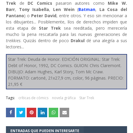
Trek
de
DC Comics
pasaron autores como
Mike W.
Barr
,
Tony Isabella
,
Len Wein
(
Batman
,
La Cosa del
Pantano
) o
Peter David
, entre otros. Y eso sin mencionar a
los dibujantes... Posiblemente, líos de derechos impiden que
esta etapa de
Star Trek
sea reeditada, pero merecería
mucho la pena rescatarla para las nuevas generaciones de
trekkies
. Quizás dentro de poco
Drakul
dé una alegría a sus
lectores...
Star Trek: Deuda de Honor. EDICIÓN ORIGINAL: Star Trek:
Debt of Honor, 1992, DC Comics. GUION: Chris Claremont.
DIBUJO: Adam Hughes, Karl Story, Tom Mc Craw.
FORMATO: cartoné, 21x27,9 cm, color, 96 páginas. PRECIO:
21,95 €
Tags:
críticas de cómics
novela gráfica
Star Trek
ENTRADAS QUE PUEDEN INTERESARTE