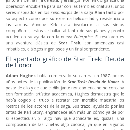
Junto a T'Cel, la hija de esta, y el klingon Kor, Kirk organiza una
operación encubierta para dar con las temibles criaturas, unos
seres inspirados en los
xenomorfos
de la saga
Alien
tanto por
su aspecto como por su extrema belicosidad y resistencia a
las armas. Aunque Kirk evita involucrar a sus viejos
compañeros, estos se hallan al tanto de sus planes y pronto
acuden en su ayuda con la nueva
Enterprise
. El resultado es
una aventura clásica de
Star Trek
, con amenazas casi
imbatibles, diálogos ingeniosos y un final sorprendente.
El apartado gráfico de Star Trek: Deuda
de Honor
Adam Hughes
había comenzado su carrera en 1987, pocos
años antes de la publicación de
Star Trek: Deuda de Honor
. A
pesar de ello y de que el dibujante norteamericano no contaba
con formación artística académica, Hughes demuestra que le
había cogido el truco a retratar con increíble maestría los
rostros de los actores de la saga. Sus trazo, ayudado por las
tintas de Karl Story, engrandece aún más un cómic ya de por
sí espectacular. Si algo hay que achacarle es, quizás, una
composición de las viñetas algo caótica, ya que en algunos