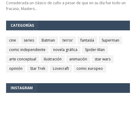
Considerada un clásico de culto a pesar de que en su día fue todo un
fracaso, Masters…
CATEGORÍAS
cine
series
Batman
terror
fantasía
Superman
comic independiente
novela gráfica
Spider-Man
arte conceptual
ilustración
animación
star wars
opinión
Star Trek
Lovecraft
comic europeo
INSTAGRAM