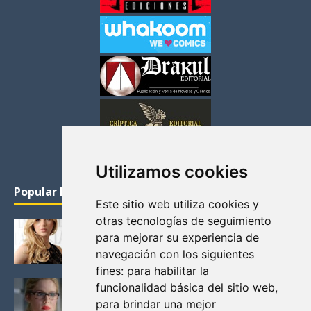
Utilizamos cookies
Popular Posts
Este sitio web utiliza cookies y
otras tecnologías de seguimiento
KATHERYN WINNICK: LA ACTRIZ MAS GUAPA DE
para mejorar su experiencia de
VIKINGOS
navegación con los siguientes
Junio 14, 2013
fines:
para habilitar la
FELICITY (EMILY BETT RICKARDS), LAS FOTOS
funcionalidad básica del sitio web
,
MAS BONITAS DE LA ALIADA DE ARROW
para brindar una mejor