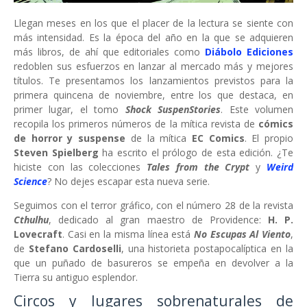
Llegan meses en los que el placer de la lectura se siente con
más intensidad. Es la época del año en la que se adquieren
más libros, de ahí que editoriales como
Diábolo Ediciones
redoblen sus esfuerzos en lanzar al mercado más y mejores
títulos. Te presentamos los lanzamientos previstos para la
primera quincena de noviembre, entre los que destaca, en
primer lugar, el tomo
Shock SuspenStories
. Este volumen
recopila los primeros números de la mítica revista de
cómics
de horror y suspense
de la mítica
EC Comics
. El propio
Steven Spielberg
ha escrito el prólogo de esta edición. ¿Te
hiciste con las colecciones
Tales from the Crypt
y
Weird
Science
? No dejes escapar esta nueva serie.
Seguimos con el terror gráfico, con el número 28 de la revista
Cthulhu
, dedicado al gran maestro de Providence:
H. P.
Lovecraft
. Casi en la misma línea está
No Escupas Al Viento
,
de
Stefano Cardoselli
, una historieta postapocalíptica en la
que un puñado de basureros se empeña en devolver a la
Tierra su antiguo esplendor.
Circos y lugares sobrenaturales de