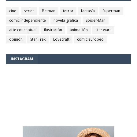
cine
series
Batman
terror
fantasía
Superman
comic independiente
novela gráfica
Spider-Man
arte conceptual
ilustración
animación
star wars
opinión
Star Trek
Lovecraft
comic europeo
INSTAGRAM