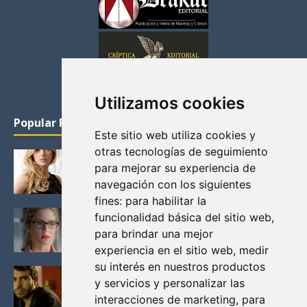
Utilizamos cookies
Popular Posts
Este sitio web utiliza cookies y
otras tecnologías de seguimiento
KATHERYN WINNICK: LA ACTRIZ MAS GUAPA DE
para mejorar su experiencia de
VIKINGOS
navegación con los siguientes
Junio 14, 2013
fines:
para habilitar la
FELICITY (EMILY BETT RICKARDS), LAS FOTOS
funcionalidad básica del sitio web
,
MAS BONITAS DE LA ALIADA DE ARROW
para brindar una mejor
Noviembre 30, 2013
experiencia en el sitio web
,
medir
su interés en nuestros productos
BLACK MIRROR: TODA TU HISTORIA. EPISODIO 3.
y servicios y personalizar las
LA CRITICA
interacciones de marketing
,
para
Mayo 17, 2012