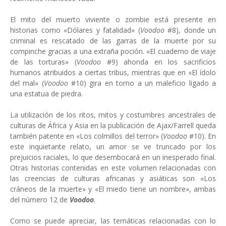
El mito del muerto viviente o zombie está presente en
historias como «Dólares y fatalidad» (
Voodoo
#8), donde un
criminal es rescatado de las garras de la muerte por su
compinche gracias a una extraña poción. «El cuaderno de viaje
de las torturas» (
Voodoo
#9) ahonda en los sacrificios
humanos atribuidos a ciertas tribus, mientras que en «El ídolo
del mal» (
Voodoo
#10) gira en torno a un maleficio ligado a
una estatua de piedra.
La utilización de los ritos, mitos y costumbres ancestrales de
culturas de África y Asia en la publicación de Ajax/Farrell queda
también patente en «Los colmillos del terror» (
Voodoo
#10). En
este inquietante relato, un amor se ve truncado por los
prejuicios raciales, lo que desembocará en un inesperado final.
Otras historias contenidas en este volumen relacionadas con
las creencias de culturas africanas y asiáticas son «Los
cráneos de la muerte» y «El miedo tiene un nombre», ambas
del número 12 de
Voodoo
.
Como se puede apreciar, las temáticas relacionadas con lo