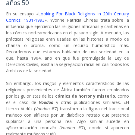
años 50
En su ensayo «
Looking For Black Religions In 20th Century
Comics: 1931-1993
», Yvonne Patricia Chireau trata sobre la
influencia que ejercieron las religiones africanas y caribeñas en
los cómics norteamericanos en el pasado siglo. A menudo, las
prácticas religiosas eran usadas en las historias a modo de
chanza o broma, como un recurso humorístico más.
Recordemos que estamos hablando de una sociedad en la
que, hasta 1964, año en que fue promulgada la Ley de
Derechos Civiles, existía la segregación racial en casi todos los
ámbitos de la sociedad.
Sin embargo, los rasgos y elementos característicos de las
religiones provenientes de África también fueron empleados
por los guionistas de los
cómics de horror y misterio
, como
es el caso de
Voodoo
y otras publicaciones similares. «El
Lienzo Vudú» (
Voodoo
#7) transforma la figura del tradicional
muñeco con alfileres por un diabólico retrato que pretende
suplantar a una persona real. Algo similar sucede en
«¡Sincronización mortal!» (
Voodoo
#7), donde sí aparecen
realmente muñecos vudú.