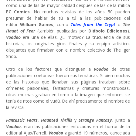
como una de las de mayor calidad después de las de la mítica
EC Comics
. No muchas revistas de los años 50 pueden
presumir de hablar de tú a tú a las publicaciones del
editor
William Gaines
, como
Tales from the Crypt
o
The
Haunt of Fear
(también publicadas por
Diábolo Ediciones
).
Voodoo
era una de ellas. ¿El motivo? La truculencia de sus
historias, los originales giros finales y su equipo artístico,
dibujantes que firmaban con el nombre colectivo de The Iger
Shop.
Otro de los factores que distinguen a
Voodoo
de otras
publicaciones coetáneas fueron sus temáticas. Si bien muchas
de las historias que llenaban sus páginas trataban sobre
crímenes pasionales, fantasmas y criaturas monstruosas,
otras muchas giraban en torno a la imagen que entonces se
tenía de ritos como el vudú. De ahí precisamente el nombre de
la revista.
Fantastic Fears
,
Haunted Thrills
y
Strange Fantasy
, junto a
Voodoo
, eran las publicaciones enfocadas en el horror de la
editorial Ajax/Farrell.
Voodoo
aguantó 19 números, cancelada