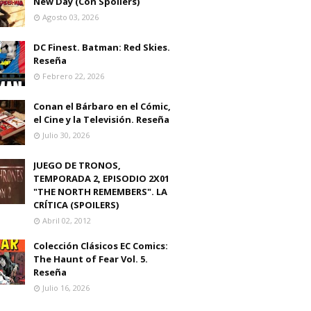
New Day (Con Spoilers)
Agosto 03, 2026
DC Finest. Batman: Red Skies.
Reseña
Febrero 22, 2026
Conan el Bárbaro en el Cómic,
el Cine y la Televisión. Reseña
Julio 30, 2026
JUEGO DE TRONOS,
TEMPORADA 2, EPISODIO 2X01
"THE NORTH REMEMBERS". LA
CRÍTICA (SPOILERS)
Abril 02, 2012
Colección Clásicos EC Comics:
The Haunt of Fear Vol. 5.
Reseña
Julio 16, 2026