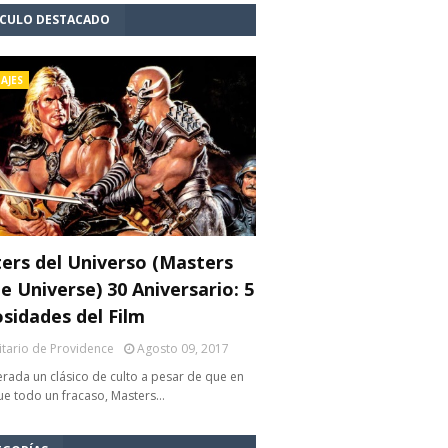
ÍCULO DESTACADO
AJES
ers del Universo (Masters
e Universe) 30 Aniversario: 5
osidades del Film
litario de Providence
Agosto 09, 2017
rada un clásico de culto a pesar de que en
fue todo un fracaso, Masters…