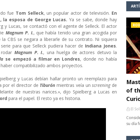
ART
gido fue
Tom Selleck
, un popular actor de televisión.
En
ia, la esposa de George Lucas.
Ya se sabe, donde hay
ROD
erg y Lucas, se contactó con el agente de Selleck. El actor
rie
Magnum P. I.
, que había tenido una gran acogida por
 la CBS se negara a liberarle de su contrato. Ni siquiera
 serie para que Selleck pudiera hacer de
Indiana Jones
.
 rodar
Magnum P. I.
, una huelga de actores detuvo la
da
se empezó a filmar en Londres
, donde no había
 haber compatibilizado ambos proyectos.
pielberg y Lucas debían hallar pronto un reemplazo para
Mast
a por el director de
Tiburón
mientras veía un
screening
de
of th
elante de nuestras narices.», dijo Spielberg a Lucas en
Curi
Ford
para el papel. El resto ya es historia.
El So
Conside
su día 