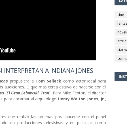
CAT
cine
fantas
novel
arte 
star 
comic
I INTERPRETAN A INDIANA JONES
INS
ucas
propusiera a
Tom Selleck
como actor ideal para
as audiciones. El que más cerca estuvo de hacerse con el
ges
(
El Gran Lebowski
,
Tron
). Para Mike Fenton, el director
deal para encarnar al arqueólogo
Henry Walton Jones, Jr.,
res que realizó las pruebas para hacerse con el papel
ajado en producciones televisivas y en películas como