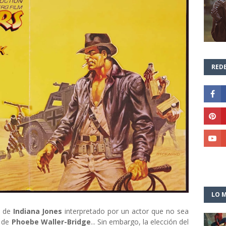
REDE
LO M
e de
Indiana Jones
interpretado por un actor que no sea
s de
Phoebe Waller-Bridge
... Sin embargo, la elección del