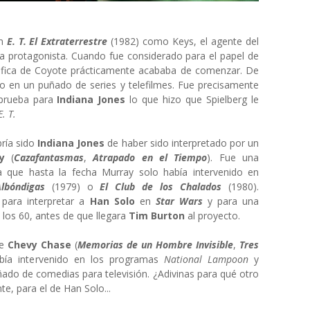
n
E. T. El Extraterrestre
(1982) como Keys, el agente del
ena protagonista. Cuando fue considerado para el papel de
ráfica de Coyote prácticamente acababa de comenzar. De
o en un puñado de series y telefilmes. Fue precisamente
a prueba para
Indiana Jones
lo que hizo que Spielberg le
E. T.
bría sido
Indiana Jones
de haber sido interpretado por un
y
(
Cazafantasmas
,
Atrapado en el Tiempo
). Fue una
 ya que hasta la fecha Murray solo había intervenido en
Albóndigas
(1979) o
El Club de los Chalados
(1980).
para interpretar a
Han Solo
en
Star Wars
y para una
e los 60, antes de que llegara
Tim Burton
al proyecto.
ue
Chevy Chase
(
Memorias de un Hombre Invisible
,
Tres
abía intervenido en los programas
National Lampoon
y
ado de comedias para televisión. ¿Adivinas para qué otro
e, para el de Han Solo...