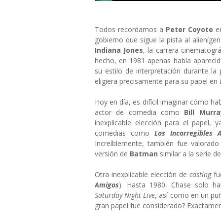
Todos recordamos a
Peter Coyote
e
gobierno que sigue la pista al alieníg
Indiana Jones
, la carrera cinematog
hecho, en 1981 apenas había aparecid
su estilo de interpretación durante l
eligiera precisamente para su papel en
Hoy en día, es difícil imaginar cómo ha
actor de comedia como
Bill Murra
inexplicable elección para el papel,
comedias como
Los Incorregibles 
Increíblemente, también fue valorado 
versión de
Batman
similar a la serie d
Otra inexplicable elección de
casting
f
Amigos
). Hasta 1980, Chase solo h
Saturday Night Live
, así como en un puñ
gran papel fue considerado? Exactament