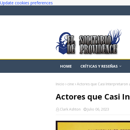
Update cookies preferences
HOME
CRÍTICAS Y RESEÑAS
Inicio
cine
Actores que Casi Interpretaron 
Actores que Casi I
Clark Ashton
Julio 06, 2023