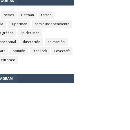
EGORÍAS
series
Batman
terror
ía
Superman
comic independiente
a gráfica
Spider-Man
conceptual
ilustración
animación
wars
opinión
Star Trek
Lovecraft
 europeo
TAGRAM