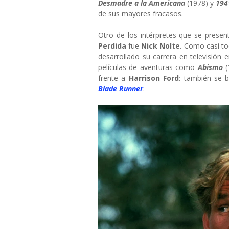
Desmadre a la Americana
(1978) y
19
de sus mayores fracasos.
Otro de los intérpretes que se presen
Perdida
fue
Nick Nolte
. Como casi to
desarrollado su carrera en televisión
películas de aventuras como
Abismo
(
frente a
Harrison Ford
: también se 
Blade Runner
.