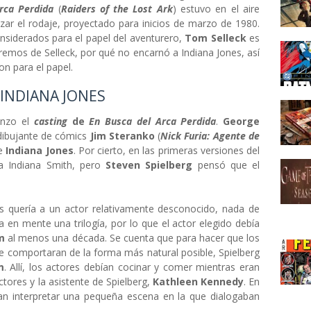
rca Perdida
(
Raiders of the Lost Ark
) estuvo en el aire
r el rodaje, proyectado para inicios de marzo de 1980.
nsiderados para el papel del aventurero,
Tom Selleck
es
remos de Selleck, por qué no encarnó a Indiana Jones, así
n para el papel.
 INDIANA JONES
enzo el
casting
de
En Busca del Arca Perdida
.
George
 dibujante de cómics
Jim Steranko
(
Nick Furia: Agente de
de
Indiana Jones
. Por cierto, en las primeras versiones del
ra Indiana Smith, pero
Steven Spielberg
pensó que el
s quería a un actor relativamente desconocido, nada de
a en mente una trilogía, por lo que el actor elegido debía
lm
al menos una década. Se cuenta que para hacer que los
e comportaran de la forma más natural posible, Spielberg
m
. Allí, los actores debían cocinar y comer mientras eran
ctores y la asistente de Spielberg,
Kathleen Kennedy
. En
an interpretar una pequeña escena en la que dialogaban