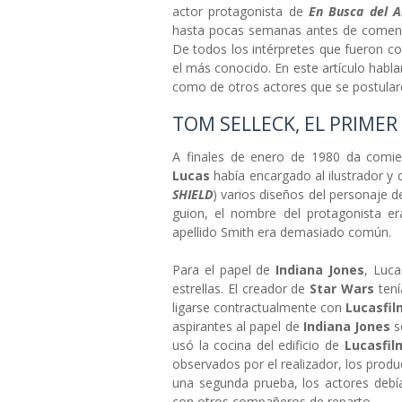
actor protagonista de
En Busca del A
hasta pocas semanas antes de comenza
De todos los intérpretes que fueron co
el más conocido. En este artículo habla
como de otros actores que se postularo
TOM SELLECK, EL PRIMER
A finales de enero de 1980 da comi
Lucas
había encargado al ilustrador y
SHIELD
) varios diseños del personaje 
guion, el nombre del protagonista e
apellido Smith era demasiado común.
Para el papel de
Indiana Jones
, Luca
estrellas. El creador de
Star Wars
tení
ligarse contractualmente con
Lucasfi
aspirantes al papel de
Indiana Jones
s
usó la cocina del edificio de
Lucasfil
observados por el realizador, los produ
una segunda prueba, los actores debí
con otros compañeros de reparto.