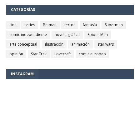
CATEGORÍAS
cine
series
Batman
terror
fantasía
Superman
comic independiente
novela gráfica
Spider-Man
arte conceptual
ilustración
animación
star wars
opinión
Star Trek
Lovecraft
comic europeo
INSTAGRAM