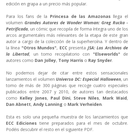
edición en grapa a un precio más popular.
Para los fans de la
Princesa de las Amazonas
llega el
volumen
Grandes Autores de Wonder Woman: Greg Rucka -
Petrificada
, un cómic que recopila de forma íntegra uno de los
arcos argumentales más relevantes de la etapa de este gran
autor a cargo de la colección de la superheroína. Y dentro de
la línea
"Otros Mundos"
,
ECC
presenta
JSA: Los Archivos de
la Libertad
, un tomo recopilatorio con
"Elseworlds"
de
autores como
Dan Jolley
,
Tony Harris
o
Ray Snyder
.
No podemos dejar de citar entre estos sensacionales
lanzamientos el volumen
Universo DC: Especial Halloween
, un
tomo de más de 300 páginas que recoge cuatro especiales
publicados entre 2007 y 2010, de autores tan destacados
como
Kelley Jones
,
Paul Dini
,
Steve Niles
,
Mark Waid
,
Dan Abnett
,
Andy Lanning
o
Mark Verheiden
.
Esta es solo una pequeña muestra de los lanzamientos que
ECC Ediciones
tiene preparados para el mes de octubre.
Podéis descubrir el resto en el siguiente PDF.