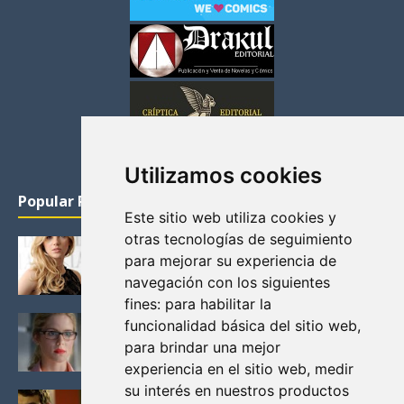
Utilizamos cookies
Popular Posts
Este sitio web utiliza cookies y
otras tecnologías de seguimiento
KATHERYN WINNICK: LA ACTRIZ MAS GUAPA DE
para mejorar su experiencia de
VIKINGOS
navegación con los siguientes
Junio 14, 2013
fines:
para habilitar la
FELICITY (EMILY BETT RICKARDS), LAS FOTOS
funcionalidad básica del sitio web
,
MAS BONITAS DE LA ALIADA DE ARROW
para brindar una mejor
Noviembre 30, 2013
experiencia en el sitio web
,
medir
su interés en nuestros productos
BLACK MIRROR: TODA TU HISTORIA. EPISODIO 3.