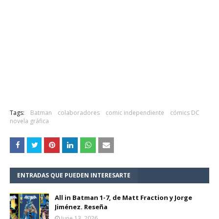
Tags:
Batman
colaboradores
comic independiente
cómics DC
novela gráfica
ENTRADAS QUE PUEDEN INTERESARTE
All in Batman 1-7, de Matt Fraction y Jorge
Jiménez. Reseña
June 13, 2026