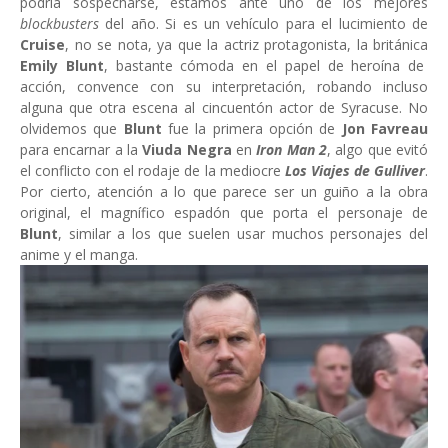
podría sospecharse, estamos ante uno de los mejores
blockbusters
del año. Si es un vehículo para el lucimiento de
Cruise
, no se nota, ya que la actriz protagonista, la británica
Emily Blunt
, bastante cómoda en el papel de heroína de
acción, convence con su interpretación, robando incluso
alguna que otra escena al cincuentón actor de Syracuse. No
olvidemos que
Blunt
fue la primera opción de
Jon Favreau
para encarnar a la
Viuda Negra
en
Iron Man 2
, algo que evitó
el conflicto con el rodaje de la mediocre
Los Viajes de Gulliver
.
Por cierto, atención a lo que parece ser un guiño a la obra
original, el magnífico espadón que porta el personaje de
Blunt
, similar a los que suelen usar muchos personajes del
anime y el manga.