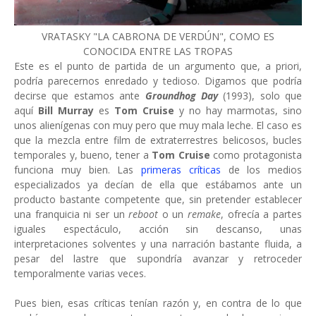
VRATASKY "LA CABRONA DE VERDÚN", COMO ES
CONOCIDA ENTRE LAS TROPAS
Este es el punto de partida de un argumento que, a priori,
podría parecernos enredado y tedioso. Digamos que podría
decirse que estamos ante
Groundhog Day
(1993), solo que
aquí
Bill Murray
es
Tom Cruise
y no hay marmotas, sino
unos alienígenas con muy pero que muy mala leche. El caso es
que la mezcla entre film de extraterrestres belicosos, bucles
temporales y, bueno, tener a
Tom Cruise
como protagonista
funciona muy bien. Las
primeras críticas
de los medios
especializados ya decían de ella que estábamos ante un
producto bastante competente que, sin pretender establecer
una franquicia ni ser un
reboot
o un
remake
, ofrecía a partes
iguales espectáculo, acción sin descanso, unas
interpretaciones solventes y una narración bastante fluida, a
pesar del lastre que supondría avanzar y retroceder
temporalmente varias veces.
Pues bien, esas críticas tenían razón y, en contra de lo que