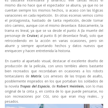
es bastante interesante y dinámico. Vivir tantas veces el
mismo día no hace que el espectador se aburra, ya que no se
cuentan siempre los mismos hechos, si acaso con las lógicas
variaciones en cada repetición. En otras escenas vemos como
el protagonista, hastiado de tanta repetición, decide tomar
otro camino, aunque con el mismo desenlace. Básicamente, la
trama es lineal, ya que se va desde el punto A (la muerte del
personaje de
Cruise
) al punto B (el desenlace final), solo que
retrocediendo en la acción en varias ocasiones, pero sin
aburrir y siempre aportando hechos y datos nuevos que
enriquecen y hacen entretenida la historia.
En cuanto al apartado visual, destacar el excelente diseño de
producción de la película, con unos terribles aliens bastante
bien recreados que recordaban en ocasiones a los robots
tentaculares de
Matrix
. Los arneses de las tropas de asalto,
posiblemente inspirados en los que portaban los soldados de
la novela
Tropas del Espacio
, de
Robert Heinlein
, son lo mas
original de la cinta y, en contra de lo que puede pensarse, no
son recreaciones por CGI, sino que eran muy reales... y
pesados.