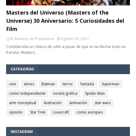
Masters del Universo (Masters of the
Universe) 30 Aniversario: 5 Curiosidades del
Film
El Solitario de Providence
Agosto 09, 2017
Considerada un clásico de culto a pesar de que en su día fue todo un
fracaso, Masters…
CATEGORÍAS
cine
series
Batman
terror
fantasía
Superman
comic independiente
novela gráfica
Spider-Man
arte conceptual
ilustración
animación
star wars
opinión
Star Trek
Lovecraft
comic europeo
INSTAGRAM