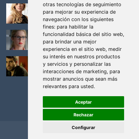
otras tecnologías de seguimiento
KATHERYN WINNICK: LA ACTRIZ MAS GUAPA DE
para mejorar su experiencia de
VIKINGOS
navegación con los siguientes
Junio 14, 2013
fines:
para habilitar la
FELICITY (EMILY BETT RICKARDS), LAS FOTOS
funcionalidad básica del sitio web
,
MAS BONITAS DE LA ALIADA DE ARROW
para brindar una mejor
Noviembre 30, 2013
experiencia en el sitio web
,
medir
su interés en nuestros productos
BLACK MIRROR: TODA TU HISTORIA. EPISODIO 3.
y servicios y personalizar las
LA CRITICA
interacciones de marketing
,
para
Mayo 17, 2012
mostrar anuncios que sean más
relevantes para usted
.
Aceptar
Rechazar
Configurar
Home
Privacidad y cookies
Contacto