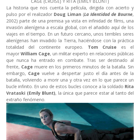
CAGE (CRUISE) Y RITA (EMILY BLUNT)
La historia que nos cuenta la película, dirigida con acierto y
pulso por el realizador
Doug Liman
(
La Identidad de Bourne
,
2002) parte de una premisa ya vista en infinidad de films, una
invasión alienígena a escala global, con el añadido aquí de los
viajes en el tiempo. En un futuro cercano, unos terribles seres
alienígenas han invadido la Tierra, haciéndose con la práctica
totalidad del continente europeo.
Tom Cruise
es el
mayor
William Cage
, un militar experto en relaciones públicas
que nunca ha entrado en combate. Tras ser destinado al
frente,
Cage
muere en los primeros minutos de la batalla. Sin
embargo,
Cage
vuelve a despertar justo el día antes de la
batalla, volviendo a morir una y otra vez en lo que parece un
bucle infinito. En uno de estos bucles conoce a la soldado
Rita
Vrataski (Emily Blunt)
, la única que parece estar al tanto del
extraño fenómeno.