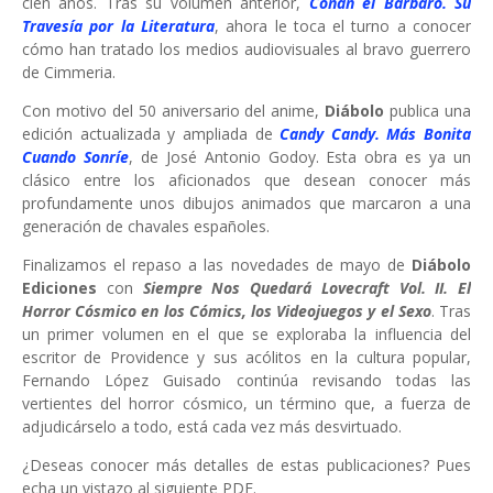
cien años. Tras su volumen anterior,
Conan el Bárbaro. Su
Travesía por la Literatura
, ahora le toca el turno a conocer
cómo han tratado los medios audiovisuales al bravo guerrero
de Cimmeria.
Con motivo del 50 aniversario del anime,
Diábolo
publica una
edición actualizada y ampliada de
Candy Candy. Más Bonita
Cuando Sonríe
, de José Antonio Godoy. Esta obra es ya un
clásico entre los aficionados que desean conocer más
profundamente unos dibujos animados que marcaron a una
generación de chavales españoles.
Finalizamos el repaso a las novedades de mayo de
Diábolo
Ediciones
con
Siempre Nos Quedará Lovecraft Vol. II. El
Horror Cósmico en los Cómics, los Videojuegos y el Sexo
. Tras
un primer volumen en el que se exploraba la influencia del
escritor de Providence y sus acólitos en la cultura popular,
Fernando López Guisado continúa revisando todas las
vertientes del horror cósmico, un término que, a fuerza de
adjudicárselo a todo, está cada vez más desvirtuado.
¿Deseas conocer más detalles de estas publicaciones? Pues
echa un vistazo al siguiente PDF.