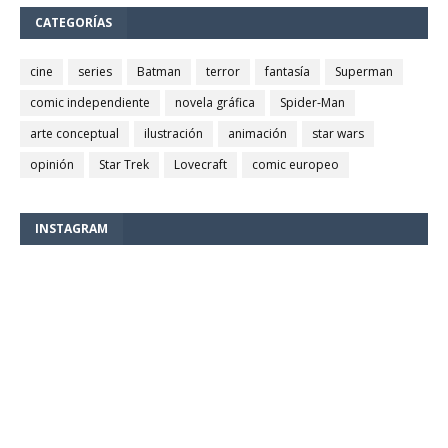
CATEGORÍAS
cine
series
Batman
terror
fantasía
Superman
comic independiente
novela gráfica
Spider-Man
arte conceptual
ilustración
animación
star wars
opinión
Star Trek
Lovecraft
comic europeo
INSTAGRAM