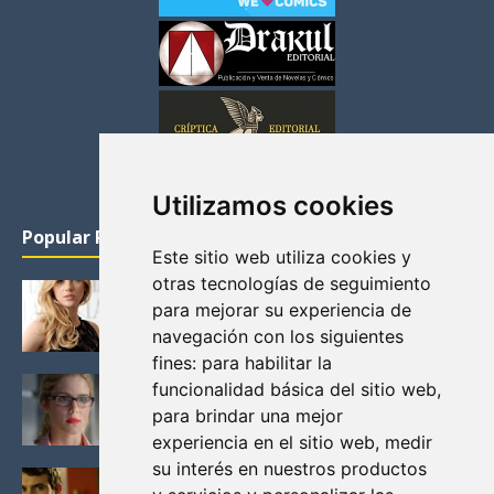
Utilizamos cookies
Popular Posts
Este sitio web utiliza cookies y
otras tecnologías de seguimiento
KATHERYN WINNICK: LA ACTRIZ MAS GUAPA DE
para mejorar su experiencia de
VIKINGOS
navegación con los siguientes
Junio 14, 2013
fines:
para habilitar la
FELICITY (EMILY BETT RICKARDS), LAS FOTOS
funcionalidad básica del sitio web
,
MAS BONITAS DE LA ALIADA DE ARROW
para brindar una mejor
Noviembre 30, 2013
experiencia en el sitio web
,
medir
su interés en nuestros productos
BLACK MIRROR: TODA TU HISTORIA. EPISODIO 3.