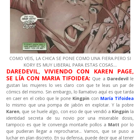
COMO VEIS, LA CHICA SE PONE COMO UNA FIERA.PERO SI
KORY ES MUY LIBERAL PARA ESTAS COSAS....
DAREDEVIL, VIVIENDO CON KAREN PAGE,
SE LÍA CON MARIA TIFOIDEA:
Que a
Daredevil
le
gustan las mujeres lo ves claro con que te leas un par de
cómics del mismo. Sin embargo, lo llamativo aquí es que tarda
en caer en el cebo que le pone
Kingpin
con
María Tifoidea
lo mismo que una pompa de jabón en explotar. Y la pobre
Karen
, que se huele algo, con eso de que vendió a
Kingpin
la
identidad secreta de su novio
por una miserable dosis,
tampoco es que le convenga montarle pollos a
Matt
por lo
que pudieran llegar a reprocharse... Vamos, que se puso a
luchar en plan discreto. En su defensa, puede decir que al tener