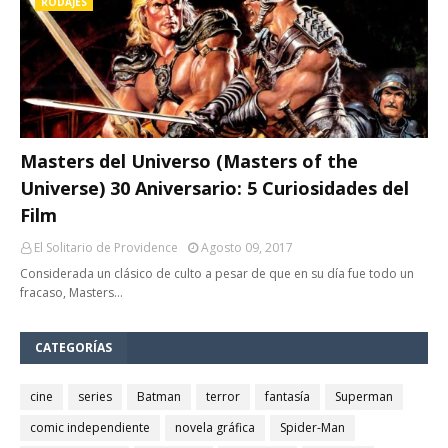
RODAJES
Masters del Universo (Masters of the
Universe) 30 Aniversario: 5 Curiosidades del
Film
El Solitario de Providence
Agosto 09, 2017
Considerada un clásico de culto a pesar de que en su día fue todo un
fracaso, Masters…
CATEGORÍAS
cine
series
Batman
terror
fantasía
Superman
comic independiente
novela gráfica
Spider-Man