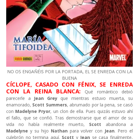
NO OS ENGAÑÉIS POR LA PORTADA, EL SE ENREDA CON LA
BUENA
CÍCLOPE
, CASADO CON FÉNIX, SE ENREDA
CON LA REINA BLANCA:
Qué romántico debió
parecerle a
Jean Grey
que mientras estuvo muerta, su
enamorado,
Scott Summers
, abrumado por la pena, se casó
con
Madelyne Pryor
, un clon de ella. Pues quizás estuvo ahí
el fallo, que se confió. Tras demostrarse que el amor de su
vida no había realmente muerto,
Scott
abandona a
Madelyne
y su hijo
Nathan
para volver con
Jean
. Pero el
culebrón no termina aquí.
Scott
y
Jean
se casa finalmente,