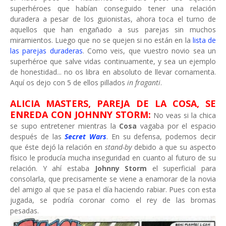
superhéroes que habían conseguido tener una relación
duradera a pesar de los guionistas, ahora toca el turno de
aquellos que han engañado a sus parejas sin muchos
miramientos. Luego que no se quejen si no están en la
lista de
las parejas duraderas
. Como veis, que vuestro novio sea un
superhéroe que salve vidas continuamente, y sea un ejemplo
de honestidad... no os libra en absoluto de llevar cornamenta.
Aquí os dejo con 5 de ellos pillados
in fraganti
.
ALICIA MASTERS, PAREJA DE LA COSA, SE
ENREDA CON JOHNNY STORM:
No veas si la chica
se supo entretener mientras la
Cosa
vagaba por el espacio
después de las
Secret Wars
. En su defensa, podemos decir
que éste dejó la relación en
stand-by
debido a que su aspecto
físico le producía mucha inseguridad en cuanto al futuro de su
relación. Y ahí estaba
Johnny Storm
el superficial para
consolarla, que precisamente se viene a enamorar de la novia
del amigo al que se pasa el día haciendo rabiar. Pues con esta
jugada, se podría coronar como el rey de las bromas
pesadas.