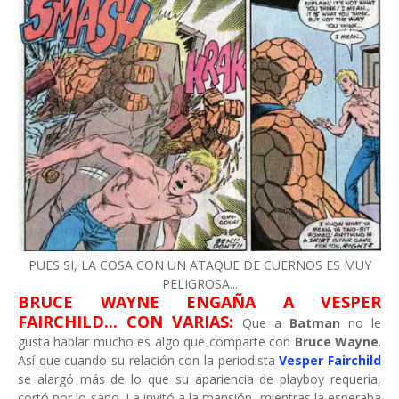
PUES SI, LA COSA CON UN ATAQUE DE CUERNOS ES MUY
PELIGROSA...
BRUCE WAYNE ENGAÑA A VESPER
FAIRCHILD... CON VARIAS:
Que a
Batman
no le
gusta hablar mucho es algo que comparte con
Bruce Wayne
.
Así que cuando su relación con la periodista
Vesper Fairchild
se alargó más de lo que su apariencia de playboy requería,
cortó por lo sano. La invitó a la mansión, mientras la esperaba