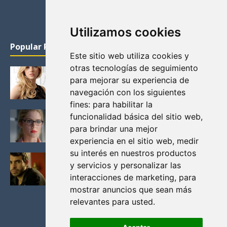
Utilizamos cookies
Popular Posts
Este sitio web utiliza cookies y
otras tecnologías de seguimiento
KATHERYN WINNICK: LA ACTRIZ MAS GUAPA DE
para mejorar su experiencia de
VIKINGOS
navegación con los siguientes
Junio 14, 2013
fines:
para habilitar la
FELICITY (EMILY BETT RICKARDS), LAS FOTOS
funcionalidad básica del sitio web
,
MAS BONITAS DE LA ALIADA DE ARROW
para brindar una mejor
Noviembre 30, 2013
experiencia en el sitio web
,
medir
su interés en nuestros productos
BLACK MIRROR: TODA TU HISTORIA. EPISODIO 3.
y servicios y personalizar las
LA CRITICA
interacciones de marketing
,
para
Mayo 17, 2012
mostrar anuncios que sean más
relevantes para usted
.