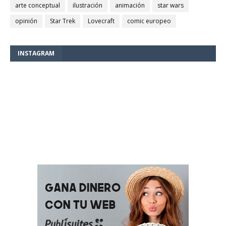
arte conceptual
ilustración
animación
star wars
opinión
Star Trek
Lovecraft
comic europeo
INSTAGRAM