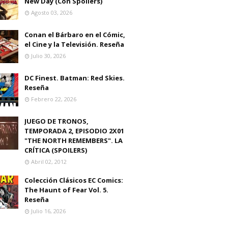
New Day (Con Spoilers)
Agosto 03, 2026
Conan el Bárbaro en el Cómic,
el Cine y la Televisión. Reseña
Julio 30, 2026
DC Finest. Batman: Red Skies.
Reseña
Febrero 22, 2026
JUEGO DE TRONOS,
TEMPORADA 2, EPISODIO 2X01
"THE NORTH REMEMBERS". LA
CRÍTICA (SPOILERS)
Abril 02, 2012
Colección Clásicos EC Comics:
The Haunt of Fear Vol. 5.
Reseña
Julio 16, 2026