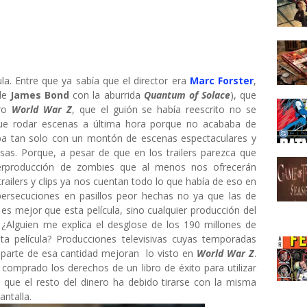
la. Entre que ya sabía que el director era
Marc Forster
,
 de
James Bond
con la aburrida
Quantum of Solace
), que
bro
World War Z
, que el guión se había reescrito no se
que rodar escenas a última hora porque no acababa de
ba tan solo con un montón de escenas espectaculares y
sas. Porque, a pesar de que en los trailers parezca que
rproducción de zombies que al menos nos ofrecerán
trailers y clips ya nos cuentan todo lo que había de eso en
n persecuciones en pasillos peor hechas no ya que las de
es mejor que esta película, sino cualquier producción del
 ¿Alguien me explica el desglose de los 190 millones de
a película? Producciones televisivas cuyas temporadas
parte de esa cantidad mejoran lo visto en
World War Z
.
comprado los derechos de un libro de éxito para utilizar
a que el resto del dinero ha debido tirarse con la misma
antalla.