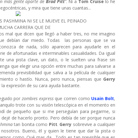
n más gente aparte de
Brad Pitt
"
. Ni a
Tom Cruise
lo he
 egocéntricas, y mira que tiene unas cuantas...
AS PASHMINA NI SE LE MUEVE EL PEINADO
UCHA CARRERA QUE DE
os mal que dicen que llegó a haber tres, no me imagino
que debían dar miedo. Todas las personas que se va
conozca de nada, sólo aparecen para ayudarle en el
ie de afortunadas e interminables casualidades. Da igual
e una pista clave, un dato, o le suelten una frase sin
 tenga que elegir una opción entre muchas para salvarse a
enda previsibilidad que salva a la película de cualquier
imiento o hastío. Nunca, pero nunca, piensas que
Gerry
r la expresión de su cara ayuda bastante.
seguido por
zombies express
que corren como
Usain Bolt
,
ranquilo trote con su visión telescópica en el momento en
endí de pequeño que si me perseguían para pegarme, si
 dejé de hacerlo pronto. Pero debía de ser porque nunca
shmina
tan bonita como
Pitt
.
Gerry
sobrevive a cualquier
 nosotros. Bueno, él y quien le tiene que dar la pista o
carnos como. Qué mas da... Todo es tan previsible que es