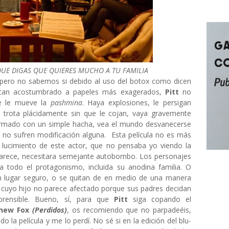
QUE DIGAS QUE QUIERES MUCHO A TU FAMILIA
, pero no sabemos si debido al uso del botox como dicen
r tan acostumbrado a papeles más exagerados,
Pitt
no
se le mueve la
pashmina
. Haya explosiones, le persigan
 trota plácidamente sin que le cojan, vaya gravemente
rmado con un simple hacha, vea el mundo desvanecerse
z no sufren modificación alguna. Esta película no es más
l lucimiento de este actor, que no pensaba yo viendo la
e parece, necesitara semejante autobombo. Los personajes
 todo el protagonismo, incluida su anodina familia. O
 lugar seguro, o se quitan de en medio de una manera
a, cuyo hijo no parece afectado porque sus padres decidan
prensible. Bueno, sí, para que
Pitt
siga copando el
hew Fox
(Perdidos)
, os recomiendo que no parpadeéis,
 la película y me lo perdí. No sé si en la edición del blu-