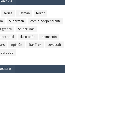
EGORÍAS
series
Batman
terror
ía
Superman
comic independiente
a gráfica
Spider-Man
conceptual
ilustración
animación
wars
opinión
Star Trek
Lovecraft
 europeo
TAGRAM