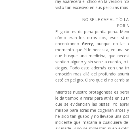
ray aparecerá el chico en la versión
"co
visto tan excesivo en sus películas más
NO SE LE CAE AL TÍO L
POR M
El guión es de pena penita pena. Men
cómo eran los otros dos, esos sí 
encontrando
Gerry
, aunque no las 
momento que él lo necesita, en una ser
que busque una medicina, que necesit
sentido alguno y sin venir a cuento, o
ciegas. Todo esto además con una trem
emoción mas allá del profundo aburr
esté en peligro. Claro que el no cambia
Mientras nuestro protagonista es per
le da tiempo a mirar para atrás en su t
que se evidencian las pistas. Yo apr
miraba para atrás me cogerían antes y
he sido tan guapo y no llevaba una
pa
incidente que mataría a cualquiera de
ayudarle, y no se molestan ni en expli