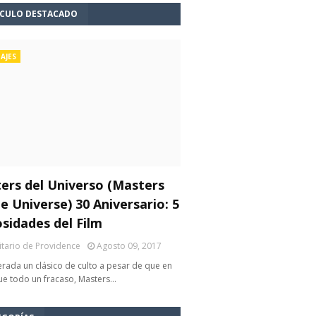
ÍCULO DESTACADO
AJES
ers del Universo (Masters
e Universe) 30 Aniversario: 5
osidades del Film
litario de Providence
Agosto 09, 2017
rada un clásico de culto a pesar de que en
fue todo un fracaso, Masters…