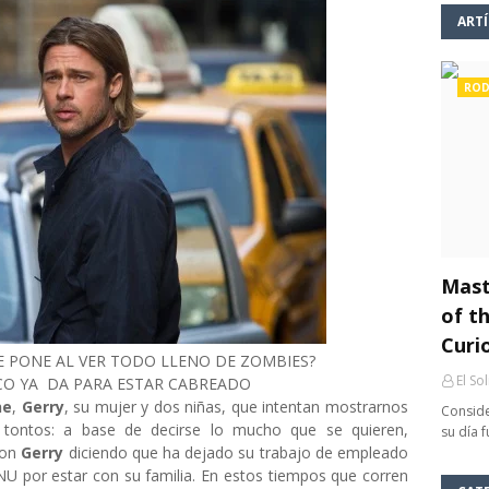
ART
ROD
Mast
of th
Curi
SE PONE AL VER TODO LLENO DE ZOMBIES?
El So
SCO YA DA PARA ESTAR CABREADO
ne
,
Gerry
, su mujer y dos niñas, que intentan mostrarnos
Conside
tontos: a base de decirse lo mucho que se quieren,
su día 
con
Gerry
diciendo que ha dejado su trabajo de empleado
NU por estar con su familia. En estos tiempos que corren