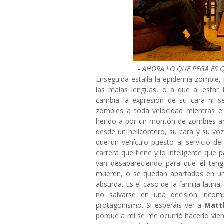
-
AHORA LO QUE PEGA ES 
Enseguida estalla la epidemia zombie
las malas lenguas, o a que al esta
cambia la expresión de su cara ni 
zombies a toda velocidad mientras el
herido a por un montón de zombies a
desde un helicóptero, su cara y su vo
que un vehículo puesto al servicio de
carrera que tiene y lo inteligente qu
van desapareciendo para que él tenga
mueren, o se quedan apartados en un
absurda. Es el caso de la familia latin
no salvarse en una decisión incom
protagonismo. Si esperáis ver a
Matt
porque a mi se me ocurrió hacerlo viendo