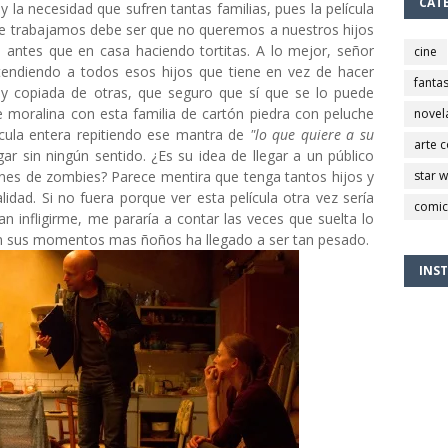
CAT
y la necesidad que sufren tantas familias, pues la película
ue trabajamos debe ser que no queremos a nuestros hijos
s antes que en casa haciendo tortitas. A lo mejor, señor
cine
tendiendo a todos esos hijos que tiene en vez de hacer
fantas
da y copiada de otras, que seguro que sí que se lo puede
e moralina con esta familia de cartón piedra con peluche
novel
ícula entera repitiendo ese mantra de
"lo que quiere a su
arte 
gar sin ningún sentido. ¿Es su idea de llegar a un público
iones de zombies? Parece mentira que tenga tantos hijos y
star 
alidad.
Si no fuera porque ver esta película otra vez sería
comic
n infligirme, me pararía a contar las veces que suelta lo
 sus momentos mas ñoños ha llegado a ser tan pesado.
INS