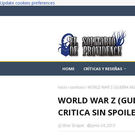
Update cookies preferences
HOME
CRÍTICAS Y RESEÑAS
Inicio
zombies
WORLD WAR Z (GUERRA MUND
WORLD WAR Z (GUE
CRITICA SIN SPOIL
Silver Draper
Junio 24, 2013