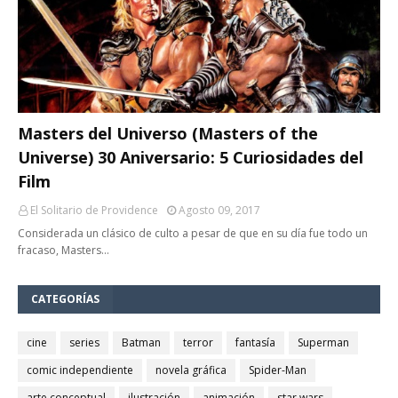
Masters del Universo (Masters of the
Universe) 30 Aniversario: 5 Curiosidades del
Film
El Solitario de Providence
Agosto 09, 2017
Considerada un clásico de culto a pesar de que en su día fue todo un
fracaso, Masters…
CATEGORÍAS
cine
series
Batman
terror
fantasía
Superman
comic independiente
novela gráfica
Spider-Man
arte conceptual
ilustración
animación
star wars