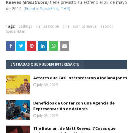
Reeves
(Monstruoso)
tiene previsto su estreno el 23 de mayo
de 2014.
(Fuente: SlashFilm, THR)
Tags:
castings
ciencia ficción
cine
cómics marvel
reboot
Spider-Man
ENTRADAS QUE PUEDEN INTERESARTE
Actores que Casi Interpretaron a Indiana Jones
July 06, 2023
Beneficios de Contar con una Agencia de
Representación de Actores
July 05, 2023
The Batman, de Matt Reeves: 7 Cosas que