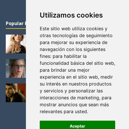
Utilizamos cookies
Popular Posts
Este sitio web utiliza cookies y
otras tecnologías de seguimiento
KATHERYN WINNICK: LA ACTRIZ MAS GUAPA DE
para mejorar su experiencia de
VIKINGOS
navegación con los siguientes
Junio 14, 2013
fines:
para habilitar la
FELICITY (EMILY BETT RICKARDS), LAS FOTOS
funcionalidad básica del sitio web
,
MAS BONITAS DE LA ALIADA DE ARROW
para brindar una mejor
Noviembre 30, 2013
experiencia en el sitio web
,
medir
su interés en nuestros productos
BLACK MIRROR: TODA TU HISTORIA. EPISODIO 3.
y servicios y personalizar las
LA CRITICA
interacciones de marketing
,
para
Mayo 17, 2012
mostrar anuncios que sean más
relevantes para usted
.
Aceptar