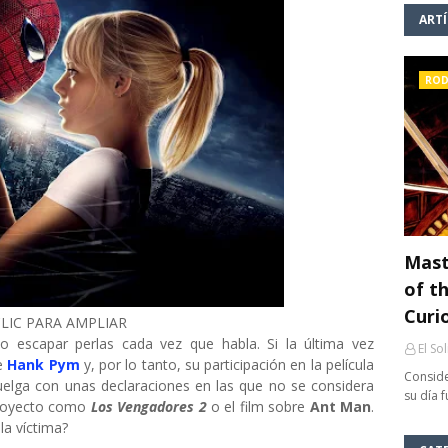
ART
ROD
Mast
of th
Curi
LIC PARA AMPLIAR
o escapar perlas cada vez que habla. Si la última vez
El So
de
Hank Pym
y, por lo tanto, su participación en la película
Conside
uelga con unas declaraciones en las que no se considera
su día 
royecto como
Los Vengadores 2
o el film sobre
Ant Man
.
la víctima?