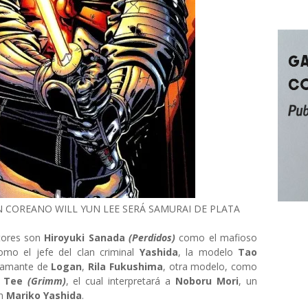
 COREANO WILL YUN LEE SERÁ SAMURAI DE PLATA
ctores son
Hiroyuki Sanada
(Perdidos)
como el mafioso
mo el jefe del clan criminal
Yashida
, la modelo
Tao
-amante de
Logan
,
Rila Fukushima
, otra modelo, como
n Tee
(Grimm)
, el cual interpretará a
Noboru Mori
, un
on
Mariko Yashida
.