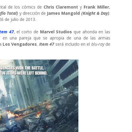
ntal de los cómics de
Chris Claremont
y
Frank Miller
,
fío Total)
y dirección de
James Mangold
(Knight & Day)
.
26 de julio de 2013.
Item 47
, el corto de
Marvel Studios
que ahonda en las
ri
en una pareja que se apropia de una de las armas
ra
Los Vengadores
.
Item 47
será incluido en el
blu-ray
de