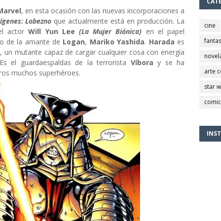
CAT
Marvel
, en esta ocasión con las nuevas incorporaciones a
ígenes: Lobezno
que actualmente está en producción. La
cine
el actor
Will Yun Lee
(La Mujer Biónica)
en el papel
fantas
o de la amante de
Logan
,
Mariko Yashida
.
Harada
es
a
, un mutante capaz de cargar cualquier cosa con energía
novel
Es el guardaespaldas de la terrorista
Víbora
y se ha
arte 
tros muchos superhéroes.
star 
comic
INS