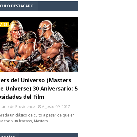
ÍCULO DESTACADO
AJES
ers del Universo (Masters
e Universe) 30 Aniversario: 5
osidades del Film
litario de Providence
Agosto 09, 2017
rada un clásico de culto a pesar de que en
fue todo un fracaso, Masters…