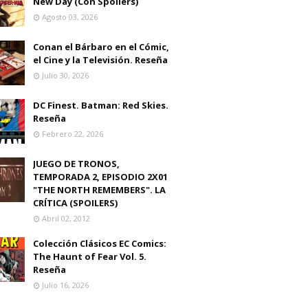
New Day (Con Spoilers)
Agosto 03, 2026
Conan el Bárbaro en el Cómic,
el Cine y la Televisión. Reseña
Julio 30, 2026
DC Finest. Batman: Red Skies.
Reseña
Febrero 22, 2026
JUEGO DE TRONOS,
TEMPORADA 2, EPISODIO 2X01
"THE NORTH REMEMBERS". LA
CRÍTICA (SPOILERS)
Abril 02, 2012
Colección Clásicos EC Comics:
The Haunt of Fear Vol. 5.
Reseña
Julio 16, 2026