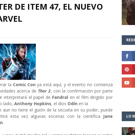
ER DE ITEM 47, EL NUEVO
ARVEL
REDE
erar la
Comic Con
ya está aquí, y el evento no comienza
ovedades acerca de
Thor 2
, con la confirmación por parte
e interpretará el papel de
Fandral
en el film dirigido por
ro lado,
Anthony Hopkins
, el dios
Odín
en la
e aun no tiene el guión de la secuela en su poder, puede
tirá esta vez algunas escenas con la científica
Jane
LO M
an
.