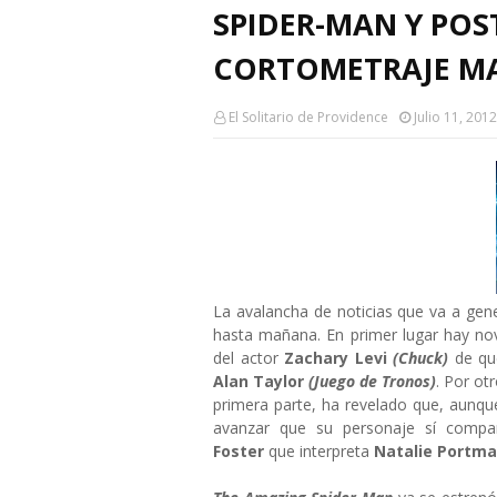
SPIDER-MAN Y POST
CORTOMETRAJE M
El Solitario de Providence
Julio 11, 2012
La avalancha de noticias que va a gen
hasta mañana. En primer lugar hay n
del actor
Zachary Levi
(Chuck)
de qu
Alan Taylor
(Juego de Tronos)
. Por ot
primera parte, ha revelado que, aunqu
avanzar que su personaje sí compar
Foster
que interpreta
Natalie Portm