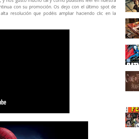
, y nos gustó mucho tal y como pudisteis leer en nuestra
tinua con su promoción. Os dejo con el último spot de
 alta resolución que podéis ampliar haciendo clic en la