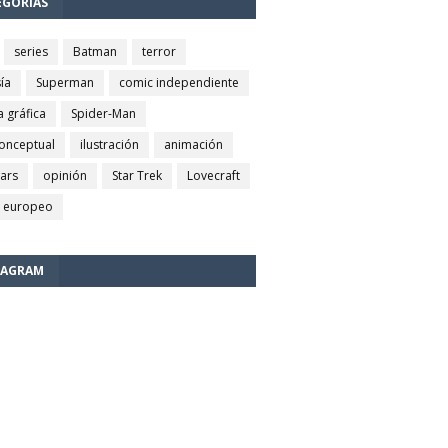
EGORÍAS
series
Batman
terror
ía
Superman
comic independiente
a gráfica
Spider-Man
conceptual
ilustración
animación
wars
opinión
Star Trek
Lovecraft
 europeo
TAGRAM