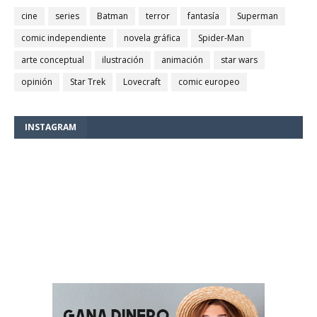
cine
series
Batman
terror
fantasía
Superman
comic independiente
novela gráfica
Spider-Man
arte conceptual
ilustración
animación
star wars
opinión
Star Trek
Lovecraft
comic europeo
INSTAGRAM