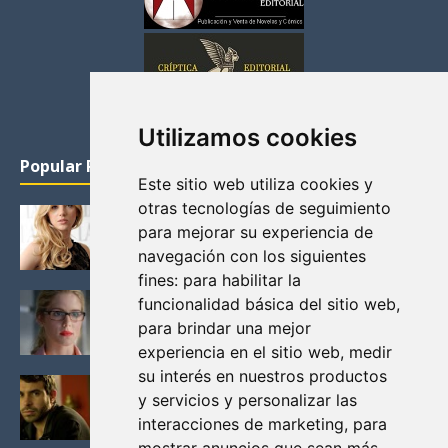
Utilizamos cookies
Popular Posts
Este sitio web utiliza cookies y
otras tecnologías de seguimiento
KATHERYN WINNICK: LA ACTRIZ MAS GUAPA DE
para mejorar su experiencia de
VIKINGOS
navegación con los siguientes
Junio 14, 2013
fines:
para habilitar la
FELICITY (EMILY BETT RICKARDS), LAS FOTOS
funcionalidad básica del sitio web
,
MAS BONITAS DE LA ALIADA DE ARROW
para brindar una mejor
Noviembre 30, 2013
experiencia en el sitio web
,
medir
su interés en nuestros productos
BLACK MIRROR: TODA TU HISTORIA. EPISODIO 3.
y servicios y personalizar las
LA CRITICA
interacciones de marketing
,
para
Mayo 17, 2012