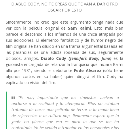
DIABLO CODY, NO TE CREAS QUE TE VAN A DAR OTRO
OSCAR POR ESTO
Sinceramente, no creo que este argumento tenga nada que
ver con la película original de
Sam Raimi
. Esto más bien
parece el descenso a los infiernos de una chica atrapada por
sus adicciones. El elemento fantástico y de humor negro del
film original se han diluido en una trama argumental basada en
las paranoias de una adicta rodeada de sus, seguramente
odiosos, amigos.
Diablo Cody
(Jennifer´s Body, Juno)
es la
guionista encargada de relanzar la franquicia que iniciara Raimi
allá por 1981, siendo el debutante
Fede Alvarez
(sólo tiene
algunos cortos en su haber) quien dirigirá el film. Cody ha
explicado su visión del film:
"Es muy importante que los cineastas vuelvan a
anclarse a la realidad y lo atemporal. Ellos no estaban
tratando de hacer una película de terror a la moda llena
de referencias a la cultura pop. Realmente espero que la
gente no piense que eso es para lo que se me ha
contratado. Yo he venido a trabajar en los personajes y las