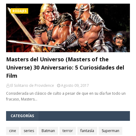
RODAJES
Masters del Universo (Masters of the
Universe) 30 Aniversario: 5 Curiosidades del
Film
El Solitario de Providence
Agosto 09, 2017
Considerada un clásico de culto a pesar de que en su día fue todo un
fracaso, Masters…
CATEGORÍAS
cine
series
Batman
terror
fantasía
Superman