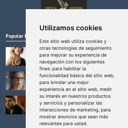
Utilizamos cookies
Popular Posts
Este sitio web utiliza cookies y
otras tecnologías de seguimiento
KATHERYN WINNICK: LA ACTRIZ MAS GUAPA DE
para mejorar su experiencia de
VIKINGOS
navegación con los siguientes
Junio 14, 2013
fines:
para habilitar la
FELICITY (EMILY BETT RICKARDS), LAS FOTOS
funcionalidad básica del sitio web
,
MAS BONITAS DE LA ALIADA DE ARROW
para brindar una mejor
Noviembre 30, 2013
experiencia en el sitio web
,
medir
su interés en nuestros productos
BLACK MIRROR: TODA TU HISTORIA. EPISODIO 3.
y servicios y personalizar las
LA CRITICA
interacciones de marketing
,
para
Mayo 17, 2012
mostrar anuncios que sean más
relevantes para usted
.