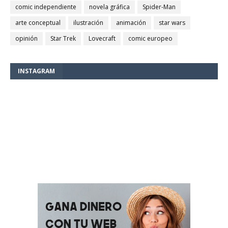
comic independiente
novela gráfica
Spider-Man
arte conceptual
ilustración
animación
star wars
opinión
Star Trek
Lovecraft
comic europeo
INSTAGRAM