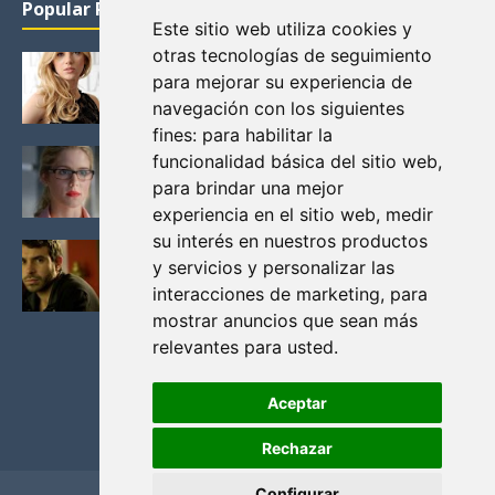
Popular Posts
Este sitio web utiliza cookies y
otras tecnologías de seguimiento
KATHERYN WINNICK: LA ACTRIZ MAS GUAPA DE
para mejorar su experiencia de
VIKINGOS
navegación con los siguientes
Junio 14, 2013
fines:
para habilitar la
FELICITY (EMILY BETT RICKARDS), LAS FOTOS
funcionalidad básica del sitio web
,
MAS BONITAS DE LA ALIADA DE ARROW
para brindar una mejor
Noviembre 30, 2013
experiencia en el sitio web
,
medir
su interés en nuestros productos
BLACK MIRROR: TODA TU HISTORIA. EPISODIO 3.
y servicios y personalizar las
LA CRITICA
interacciones de marketing
,
para
Mayo 17, 2012
mostrar anuncios que sean más
relevantes para usted
.
Aceptar
Rechazar
Configurar