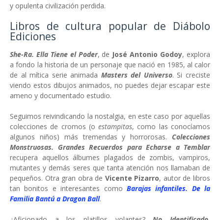
y opulenta civilización perdida.
Libros de cultura popular de Diábolo
Ediciones
She-Ra. Ella Tiene el Poder
, de
José Antonio Godoy
, explora
a fondo la historia de un personaje que nació en 1985, al calor
de al mítica serie animada
Masters del Universo
. Si creciste
viendo estos dibujos animados, no puedes dejar escapar este
ameno y documentado estudio.
Seguimos reivindicando la nostalgia, en este caso por aquellas
colecciones de cromos (o
estampitas
, como las conocíamos
algunos niños) más tremendas y horrorosas.
Colecciones
Monstruosas. Grandes Recuerdos para Echarse a Temblar
recupera aquellos álbumes plagados de zombis, vampiros,
mutantes y demás seres que tanta atención nos llamaban de
pequeños. Otra gran obra de
Vicente Pizarro
, autor de libros
tan bonitos e interesantes como
Barajas infantiles. De la
Familia Bantú a Dragon Ball
.
¿Aficionado a los platillos volantes?
No Identificado.