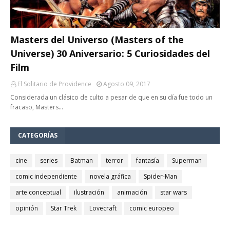
Masters del Universo (Masters of the
Universe) 30 Aniversario: 5 Curiosidades del
Film
El Solitario de Providence
Agosto 09, 2017
Considerada un clásico de culto a pesar de que en su día fue todo un
fracaso, Masters…
CATEGORÍAS
cine
series
Batman
terror
fantasía
Superman
comic independiente
novela gráfica
Spider-Man
arte conceptual
ilustración
animación
star wars
opinión
Star Trek
Lovecraft
comic europeo