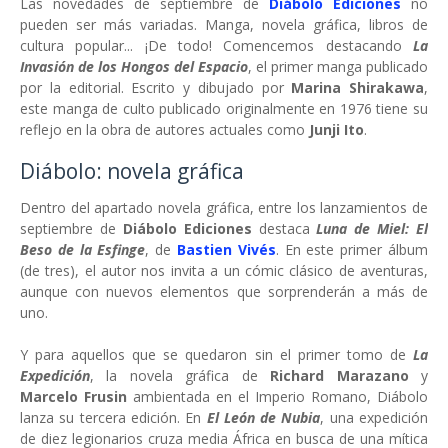
Las novedades de septiembre de
Diábolo Ediciones
no
pueden ser más variadas. Manga, novela gráfica, libros de
cultura popular... ¡De todo! Comencemos destacando
La
Invasión de los Hongos del Espacio
, el primer manga publicado
por la editorial. Escrito y dibujado por
Marina Shirakawa
,
este manga de culto publicado originalmente en 1976 tiene su
reflejo en la obra de autores actuales como
Junji Ito
.
Diábolo: novela gráfica
Dentro del apartado novela gráfica, entre los lanzamientos de
septiembre de
Diábolo Ediciones
destaca
Luna de Miel: El
Beso de la Esfinge
, de
Bastien Vivés
. En este primer álbum
(de tres), el autor nos invita a un cómic clásico de aventuras,
aunque con nuevos elementos que sorprenderán a más de
uno.
Y para aquellos que se quedaron sin el primer tomo de
La
Expedición
, la novela gráfica de
Richard Marazano
y
Marcelo Frusin
ambientada en el Imperio Romano, Diábolo
lanza su tercera edición. En
El León de Nubia
, una expedición
de diez legionarios cruza media África en busca de una mítica