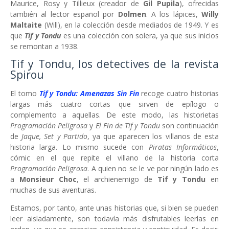
Maurice, Rosy y Tillieux (creador de
Gil Pupila
), ofrecidas
también al lector español por
Dolmen
. A los lápices,
Willy
Maltaite
(Will), en la colección desde mediados de 1949. Y es
que
Tif y Tondu
es una colección con solera, ya que sus inicios
se remontan a 1938.
Tif y Tondu, los detectives de la revista
Spirou
El tomo
Tif y Tondu: Amenazas Sin Fin
recoge cuatro historias
largas más cuatro cortas que sirven de epílogo o
complemento a aquellas. De este modo, las historietas
Programación Peligrosa
y
El Fin de Tif y Tondu
son continuación
de
Jaque, Set y Partido
, ya que aparecen los villanos de esta
historia larga. Lo mismo sucede con
Piratas Informáticos
,
cómic en el que repite el villano de la historia corta
Programación Peligrosa
. A quien no se le ve por ningún lado es
a
Monsieur Choc
, el archienemigo de
Tif y Tondu
en
muchas de sus aventuras.
Estamos, por tanto, ante unas historias que, si bien se pueden
leer aisladamente, son todavía más disfrutables leerlas en