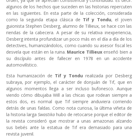
orden, ya que se aprecian consistencia y continuidad. Es decir:
algunos de los hechos que suceden en las historias repercuten
en las siguientes. En esta parte de la colección, considerada
como la segunda etapa clásica de
Tif y Tondu
, el joven
guionista Stephen Desberg, alumno de Tillieux, se hace con las
riendas de la cabecera. A pesar de su relativa inexperiencia,
Desberg intenta profundizar un poco más en el día a día de los
detectives, humanizándolos, como cuando su asesor fiscal les
desvela que están en la ruina.
Maurice Tillieux
enseñó bien a
su discípulo antes de fallecer en 1978 en un accidente
automovilístico.
Esta humanización de
Tif y Tondu
realizada por Desberg
subraya, por ejemplo, el carácter de donjuán de Tif, que en
algunos momentos llega a ser incluso bufonesco. Aunque
viendo cómo dibujaba Will a las chicas que rodean siempre a
estos dos, es normal que Tif siempre anduviera corriendo
detrás de unas faldas. Como nota curiosa, la última viñeta de
la historia larga
Swastika
hubo de retocarse porque el editor de
la revista consideró que mostrar a unas amazonas alzando
sus bebés ante la estatua de Tif era demasiado para una
revista juvenil.