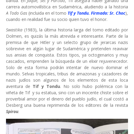
banda. En
Jaque, Set y Partido
, Tif asegura haber ganado una
carrera automovilística en Sudamérica, aludiendo a la historia
A Todo Gas
(incluida en el tomo
Tif y Tondu. Firmado: Sr. Choc
),
cuando en realidad fue su socio quien tuvo el honor.
Swastika
(1983), la última historia larga del tomo editado por
Dolmen, es quizás la más atrevida e interesante. Parte de la
premisa de que Hitler y un selecto grupo de jerarcas nazis
sobrevive en algún lugar de Sudamérica y pretenden reavivar
sus ansias de conquista. Estos tipos, ya octogenarios y muy
cascados, emprenden la búsqueda de un elixir rejuvenecedor.
Solo de esta forma podrán intentar de nuevo dominar el
mundo. Selvas tropicales, tribus de amazonas y cazadores de
nazis judíos son algunos de los elementos de esta loca
aventura de
Tif y Tondu
. No solo hubo polémica con la
viñeta de Tif y su estatua, sino con un inocente chiste sobre el
proverbial amor por el dinero del pueblo judío, el cual costó a
Desberg una buena reprimenda de los editores de la revista
Spirou
.