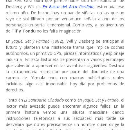
Däniken. Otra obra que parece haber sido de inspiración de
Desberg y Will es
En Busca del Arca Perdida
, estrenada ese
mismo año. De hecho, hay un par de viñetas en las que un
rayo de sol filtrado por un ventanuco señala a uno de los
personajes un portal dimensional. Como ves, a las aventuras
de
Tif y Tondu
no les falta imaginación.
En
Jaque, Set y Partido
(1982), Will y Desberg se anticipan al
futuro y plantean una misteriosa trama que implica coches
autónomos, un primitivo GPS, piratas informáticos y espionaje
industrial. En esta historieta se presentan a varios personajes
que volverán a aparecer en las aventuras siguientes. Destaca
la extraordinaria recreación por parte del dibujante de una
carrera de fórmula uno, con marcas publicitarias reales
incluidas, algo casi impensable hoy día por problemas de
derechos.
Tanto en
El Santuario Olvidado
como en
Jaque, Set y Partido
, el
lector más avezado puede encontrar algunos fallos. En la
primera historia vemos una silueta masculina dando
instrucciones telefónicas a sus secuaces; más tarde se
desvelará que no es precisamente un hombre quien dirige la