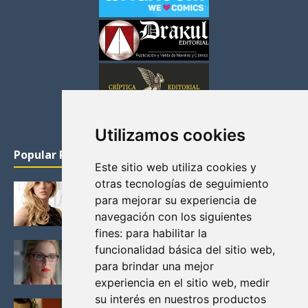
Utilizamos cookies
Popular Posts
Este sitio web utiliza cookies y
otras tecnologías de seguimiento
KATHERYN WINNICK: LA ACTRIZ MAS GUAPA DE
para mejorar su experiencia de
VIKINGOS
navegación con los siguientes
Junio 14, 2013
fines:
para habilitar la
FELICITY (EMILY BETT RICKARDS), LAS FOTOS
funcionalidad básica del sitio web
,
MAS BONITAS DE LA ALIADA DE ARROW
para brindar una mejor
Noviembre 30, 2013
experiencia en el sitio web
,
medir
su interés en nuestros productos
BLACK MIRROR: TODA TU HISTORIA. EPISODIO 3.