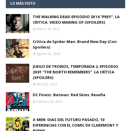
LO MÁS VISTO
THE WALKING DEAD EPISODIO 3X14 "PREY". LA
CRITICA. VIDEO MAKING OF (SPOILERS)
Marzo 18, 2013
Crítica de Spider-Man: Brand New Day (Con
Spoilers)
Agosto 03, 2026
JUEGO DE TRONOS, TEMPORADA 2, EPISODIO
2X01 "THE NORTH REMEMBERS". LA CRÍTICA
(SPOILERS)
Abril 02, 2012
DC Finest. Batman: Red Skies. Reseña
Febrero 22, 2026
X-MEN: DIAS DEL FUTURO PASADO, 10
DIFERENCIAS CON EL COMIC DE CLAREMONT Y
BYRNE