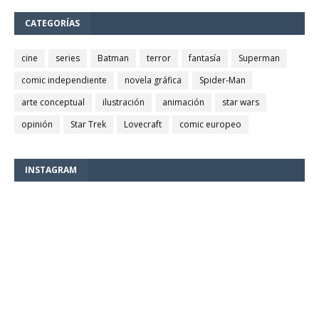
CATEGORÍAS
cine
series
Batman
terror
fantasía
Superman
comic independiente
novela gráfica
Spider-Man
arte conceptual
ilustración
animación
star wars
opinión
Star Trek
Lovecraft
comic europeo
INSTAGRAM