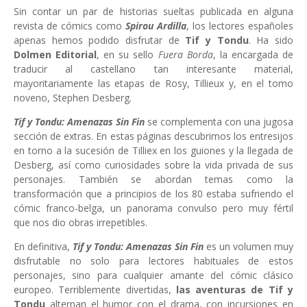
Sin contar un par de historias sueltas publicada en alguna
revista de cómics como
Spirou Ardilla
, los lectores españoles
apenas hemos podido disfrutar de
Tif y Tondu
. Ha sido
Dolmen Editorial
, en su sello
Fuera Borda
, la encargada de
traducir al castellano tan interesante material,
mayoritariamente las etapas de Rosy, Tillieux y, en el tomo
noveno, Stephen Desberg.
Tif y Tondu: Amenazas Sin Fin
se complementa con una jugosa
sección de extras. En estas páginas descubrimos los entresijos
en torno a la sucesión de Tilliex en los guiones y la llegada de
Desberg, así como curiosidades sobre la vida privada de sus
personajes. También se abordan temas como la
transformación que a principios de los 80 estaba sufriendo el
cómic franco-belga, un panorama convulso pero muy fértil
que nos dio obras irrepetibles.
En definitiva,
Tif y Tondu: Amenazas Sin Fin
es un volumen muy
disfrutable no solo para lectores habituales de estos
personajes, sino para cualquier amante del cómic clásico
europeo. Terriblemente divertidas,
las aventuras de Tif y
Tondu
alternan el humor con el drama, con incursiones en