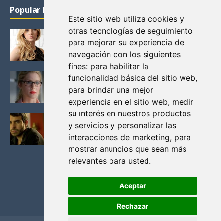
Popular Posts
Este sitio web utiliza cookies y
otras tecnologías de seguimiento
KATHERYN WINNICK: LA ACTRIZ MAS GUAPA DE
para mejorar su experiencia de
VIKINGOS
navegación con los siguientes
Junio 14, 2013
fines:
para habilitar la
FELICITY (EMILY BETT RICKARDS), LAS FOTOS
funcionalidad básica del sitio web
,
MAS BONITAS DE LA ALIADA DE ARROW
para brindar una mejor
Noviembre 30, 2013
experiencia en el sitio web
,
medir
su interés en nuestros productos
BLACK MIRROR: TODA TU HISTORIA. EPISODIO 3.
y servicios y personalizar las
LA CRITICA
interacciones de marketing
,
para
Mayo 17, 2012
mostrar anuncios que sean más
relevantes para usted
.
Aceptar
Rechazar