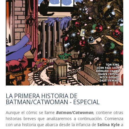
LA PRIMERA HISTORIA DE
BATMAN/CATWOMAN - ESPECIAL
Aunque el cómic se llame
Batman/Catwoman
,
contiene otras
historias breves que analizaremos a continuación. Comienza
con una historia que abarca desde la infancia de
Selina Kyle
a