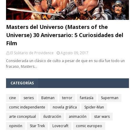
Masters del Universo (Masters of the
Universe) 30 Aniversario: 5 Curiosidades del
Film
El Solitario de Providence
Agosto 09, 2017
Considerada un clásico de culto a pesar de que en su día fue todo un
fracaso, Masters…
CATEGORÍAS
cine
series
Batman
terror
fantasía
Superman
comic independiente
novela gráfica
Spider-Man
arte conceptual
ilustración
animación
star wars
opinión
Star Trek
Lovecraft
comic europeo