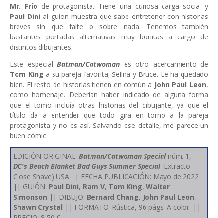
Mr. Frío
de protagonista. Tiene una curiosa carga social y
Paul Dini
al guion muestra que sabe entretener con historias
breves sin que falte o sobre nada. Tenemos también
bastantes portadas alternativas muy bonitas a cargo de
distintos dibujantes.
Este especial
Batman/Catwoman
es otro acercamiento de
Tom King
a su pareja favorita, Selina y Bruce. Le ha quedado
bien. El resto de historias tienen en común a
John Paul Leon
,
como homenaje. Deberían haber indicado de alguna forma
que el tomo incluía otras historias del dibujante, ya que el
título da a entender que todo gira en torno a la pareja
protagonista y no es así. Salvando ese detalle, me parece un
buen cómic.
EDICIÓN ORIGINAL:
Batman/Catwoman Special
núm. 1,
DC's Beach Blanket Bad Guys Summer Special
(Extracto
Close Shave) USA || FECHA PUBLICACIÓN: Mayo de 2022
|| GUIÓN:
Paul Dini
,
Ram V
,
Tom King
,
Walter
Simonson
|| DIBUJO:
Bernard Chang
,
John Paul Leon
,
Shawn Crystal
|| FORMATO: Rústica, 96 págs. A color. ||
PRECIO: 8,50 €