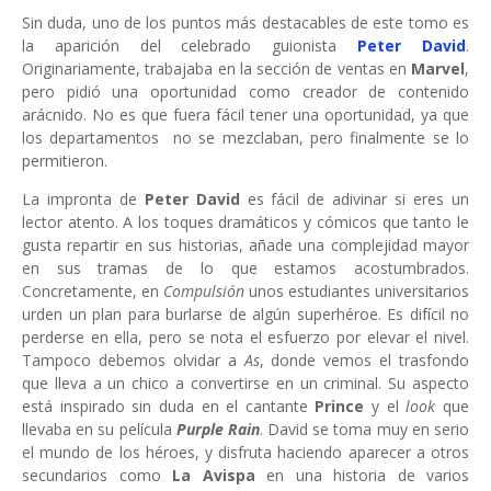
Sin duda, uno de los puntos más destacables de este tomo es
la aparición del celebrado guionista
Peter David
.
Originariamente, trabajaba en la sección de ventas en
Marvel
,
pero pidió una oportunidad como creador de contenido
arácnido. No es que fuera fácil tener una oportunidad, ya que
los departamentos no se mezclaban, pero finalmente se lo
permitieron.
La impronta de
Peter David
es fácil de adivinar si eres un
lector atento. A los toques dramáticos y cómicos que tanto le
gusta repartir en sus historias, añade una complejidad mayor
en sus tramas de lo que estamos acostumbrados.
Concretamente, en
Compulsión
unos estudiantes universitarios
urden un plan para burlarse de algún superhéroe. Es difícil no
perderse en ella, pero se nota el esfuerzo por elevar el nivel.
Tampoco debemos olvidar a
As
, donde vemos el trasfondo
que lleva a un chico a convertirse en un criminal. Su aspecto
está inspirado sin duda en el cantante
Prince
y el
look
que
llevaba en su película
Purple Rain
. David se toma muy en serio
el mundo de los héroes, y disfruta haciendo aparecer a otros
secundarios como
La Avispa
en una historia de varios