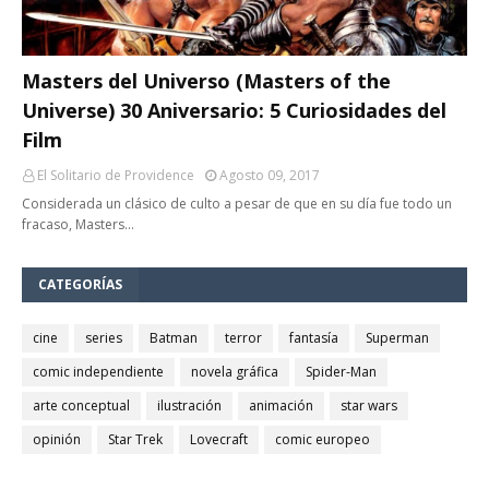
Masters del Universo (Masters of the
Universe) 30 Aniversario: 5 Curiosidades del
Film
El Solitario de Providence
Agosto 09, 2017
Considerada un clásico de culto a pesar de que en su día fue todo un
fracaso, Masters…
CATEGORÍAS
cine
series
Batman
terror
fantasía
Superman
comic independiente
novela gráfica
Spider-Man
arte conceptual
ilustración
animación
star wars
opinión
Star Trek
Lovecraft
comic europeo