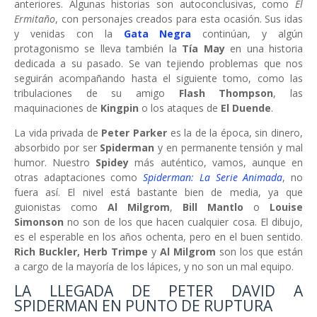
anteriores. Algunas historias son autoconclusivas, como
El
Ermitaño
, con personajes creados para esta ocasión. Sus idas
y venidas con la
Gata Negra
continúan, y algún
protagonismo se lleva también la
Tía May
en una historia
dedicada a su pasado. Se van tejiendo problemas que nos
seguirán acompañando hasta el siguiente tomo, como las
tribulaciones de su amigo
Flash Thompson
, las
maquinaciones de
Kingpin
o los ataques de
El Duende
.
La vida privada de
Peter Parker
es la de la época, sin dinero,
absorbido por ser
Spiderman
y en permanente tensión y mal
humor. Nuestro
Spidey
más auténtico, vamos, aunque en
otras adaptaciones como
Spiderman: La Serie Animada
, no
fuera así. El nivel está bastante bien de media, ya que
guionistas como
Al Milgrom
,
Bill Mantlo
o
Louise
Simonson
no son de los que hacen cualquier cosa. El dibujo,
es el esperable en los años ochenta, pero en el buen sentido.
Rich Buckler, Herb Trimpe
y
Al Milgrom
son los que están
a cargo de la mayoría de los lápices, y no son un mal equipo.
LA LLEGADA DE PETER DAVID A
SPIDERMAN EN PUNTO DE RUPTURA