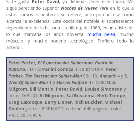
Si te gusta
Peter David
, ya deberías tener este tomo. Me
sigue pareciendo superior
Noches de Nueva York
en lo que a
estos tomos ochenteros se refiere, pero porque ese tomo
alcanza la excelencia. Este oscila del notable al sobresaliente
dependiendo de la historia. La última, de 1989, es un atisbo de
lo que marcaría los años noventa:
mucha pelea
, mucho
músculo, y mucho poderío tecnológico. Prefiero todo lo
anterior.
Peter Parker, El Espectacular Spiderman: Punto de
Ruptura
. EDITA:
Panini Cómics
. EDICIÓN USA:
Peter
Parker, The Spectacular Spider-Man
90-110,
Annuals
4 y 5,
Web Of Spider-Man
1 y
Marvel Fanfare
47. GUION:
Al
Milgrom
,
Bill Mantlo
,
Peter David
,
Louise Simonson
y
otros. DIBUJO:
Al Milgrom
,
Sal Buscema
,
Herb Trimpe
,
Greg LaRocque
,
Larry Lieber
,
Rich Buckler
,
Michael
Golden
y otros. FORMATO: cartoné, 648 páginas, color.
PRECIO: 37,95 €