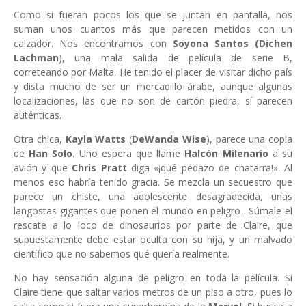
Como si fueran pocos los que se juntan en pantalla, nos
suman unos cuantos más que parecen metidos con un
calzador. Nos encontramos con
Soyona Santos
(Dichen
Lachman
), una mala salida de película de serie B,
correteando por Malta. He tenido el placer de visitar dicho país
y dista mucho de ser un mercadillo árabe, aunque algunas
localizaciones, las que no son de cartón piedra, sí parecen
auténticas.
Otra chica,
Kayla Watts
(
DeWanda Wise
), parece una copia
de
Han Solo
. Uno espera que llame
Halcón Milenario
a su
avión y que
Chris Pratt
diga «¡qué pedazo de chatarra!». Al
menos eso habría tenido gracia. Se mezcla un secuestro que
parece un chiste, una adolescente desagradecida, unas
langostas gigantes que ponen el mundo en peligro . Súmale el
rescate a lo loco de dinosaurios por parte de Claire, que
supuestamente debe estar oculta con su hija, y un malvado
científico que no sabemos qué quería realmente.
No hay sensación alguna de peligro en toda la película. Si
Claire tiene que saltar varios metros de un piso a otro, pues lo