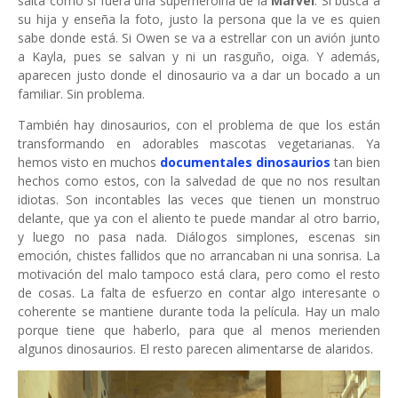
salta como si fuera una superheroína de la
Marvel
. Si busca a
su hija y enseña la foto, justo la persona que la ve es quien
sabe donde está. Si Owen se va a estrellar con un avión junto
a Kayla, pues se salvan y ni un rasguño, oiga. Y además,
aparecen justo donde el dinosaurio va a dar un bocado a un
familiar. Sin problema.
También hay dinosaurios, con el problema de que los están
transformando en adorables mascotas vegetarianas. Ya
hemos visto en muchos
documentales dinosaurios
tan bien
hechos como estos, con la salvedad de que no nos resultan
idiotas. Son incontables las veces que tienen un monstruo
delante, que ya con el aliento te puede mandar al otro barrio,
y luego no pasa nada. Diálogos simplones, escenas sin
emoción, chistes fallidos que no arrancaban ni una sonrisa. La
motivación del malo tampoco está clara, pero como el resto
de cosas. La falta de esfuerzo en contar algo interesante o
coherente se mantiene durante toda la película. Hay un malo
porque tiene que haberlo, para que al menos merienden
algunos dinosaurios. El resto parecen alimentarse de alaridos.