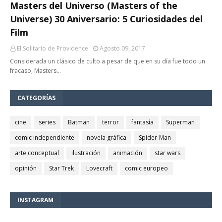
Masters del Universo (Masters of the
Universe) 30 Aniversario: 5 Curiosidades del
Film
El Solitario de Providence
Agosto 09, 2017
Considerada un clásico de culto a pesar de que en su día fue todo un
fracaso, Masters…
CATEGORÍAS
cine
series
Batman
terror
fantasía
Superman
comic independiente
novela gráfica
Spider-Man
arte conceptual
ilustración
animación
star wars
opinión
Star Trek
Lovecraft
comic europeo
INSTAGRAM