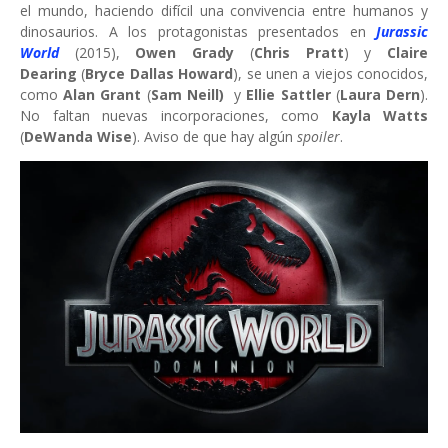
el mundo, haciendo difícil una convivencia entre humanos y
dinosaurios. A los protagonistas presentados en
Jurassic
World
(2015),
Owen Grady
(
Chris Pratt
) y
Claire
Dearing
(
Bryce Dallas Howard
), se unen a viejos conocidos,
como
Alan Grant
(
Sam Neill)
y
Ellie Sattler
(
Laura Dern
).
No faltan nuevas incorporaciones, como
Kayla Watts
(
DeWanda Wise
). Aviso de que hay algún
spoiler
.