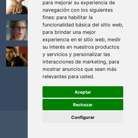
para mejorar su experiencia de
VIKINGOS
navegación con los siguientes
Junio 14, 2013
fines:
para habilitar la
FELICITY (EMILY BETT RICKARDS), LAS FOTOS
funcionalidad básica del sitio web
,
MAS BONITAS DE LA ALIADA DE ARROW
para brindar una mejor
Noviembre 30, 2013
experiencia en el sitio web
,
medir
su interés en nuestros productos
BLACK MIRROR: TODA TU HISTORIA. EPISODIO 3.
y servicios y personalizar las
LA CRITICA
interacciones de marketing
,
para
Mayo 17, 2012
mostrar anuncios que sean más
relevantes para usted
.
Aceptar
Rechazar
Configurar
Home
Privacidad y cookies
Contacto
Copyright ©
2026
El Solitario de Providence