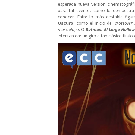
esperada nueva versión cinematográf
para tal evento, como lo demuestra
conocer. Entre lo más destable figu
Oscuro
, como el inicio del
crossover
murciélago
. O
Batman: El Largo Hallow
intentan dar un giro a tan clásico título