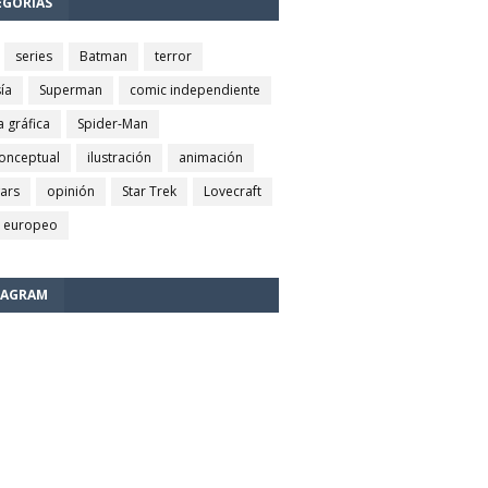
EGORÍAS
series
Batman
terror
ía
Superman
comic independiente
a gráfica
Spider-Man
conceptual
ilustración
animación
wars
opinión
Star Trek
Lovecraft
 europeo
TAGRAM