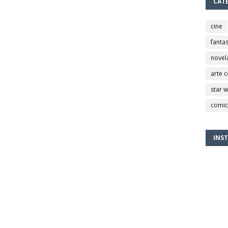
CAT
cine
fantas
novel
arte 
star 
comic
INS