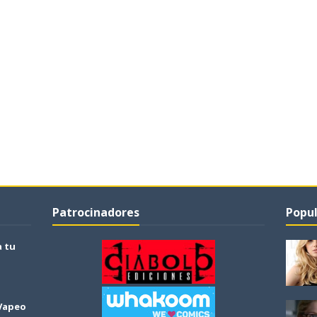
Patrocinadores
Popul
a tu
 Vapeo