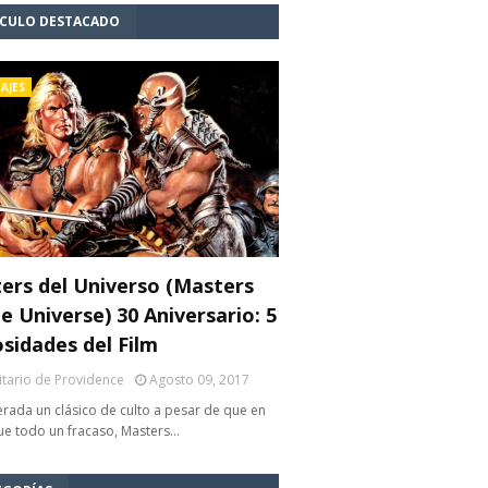
ÍCULO DESTACADO
AJES
ers del Universo (Masters
e Universe) 30 Aniversario: 5
osidades del Film
litario de Providence
Agosto 09, 2017
rada un clásico de culto a pesar de que en
fue todo un fracaso, Masters…