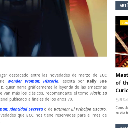
ART
ROD
Mast
ugar destacado entre las novedades de marzo de
ECC
erie
Wonder Woman: Historia
, escrita por
Kelly Sue
of th
ez
, quien narra gráficamente la leyenda de las amazonas
Curi
te van más los clásicos, recomendarte el tomo
Flash: La
terial publicado a finales de los años 70.
El So
Conside
man: Identidad Secreta
o de
Batman: El Príncipe Oscuro
,
su día 
novedades que
ECC
nos tiene reservadas para el mes de
.