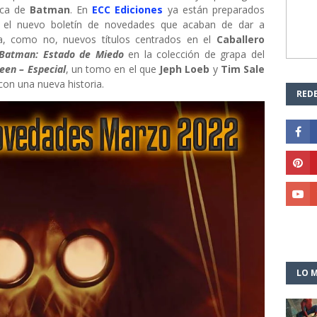
ica de
Batman
. En
ECC Ediciones
ya están preparados
 el nuevo boletín de novedades que acaban de dar a
ra, como no, nuevos títulos centrados en el
Caballero
Batman: Estado de Miedo
en la colección de grapa del
een – Especial
, un tomo en el que
Jeph Loeb
y
Tim Sale
 con una nueva historia.
REDE
LO M