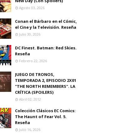
New Day (Con Spoilers)
Agosto 03, 2026
Conan el Bárbaro en el Cómic,
el Cine y la Televisión. Reseña
Julio 30, 2026
DC Finest. Batman: Red Skies.
Reseña
Febrero 22, 2026
JUEGO DE TRONOS,
TEMPORADA 2, EPISODIO 2X01
"THE NORTH REMEMBERS". LA
CRÍTICA (SPOILERS)
Abril 02, 2012
Colección Clásicos EC Comics:
The Haunt of Fear Vol. 5.
Reseña
Julio 16, 2026