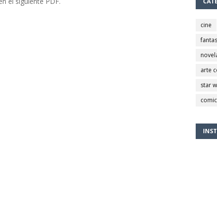
en el siguiente PDF.
CAT
cine
fantas
novel
arte 
star 
comic
INS