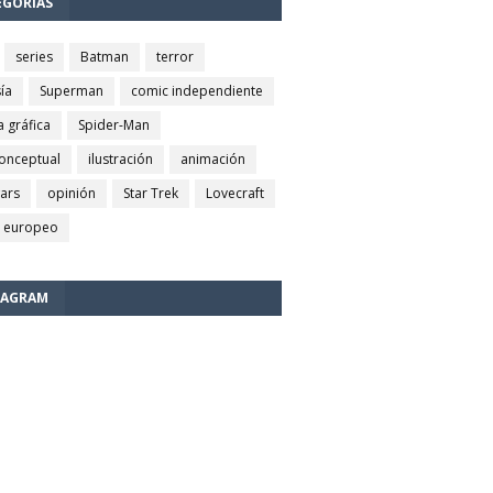
EGORÍAS
series
Batman
terror
ía
Superman
comic independiente
a gráfica
Spider-Man
conceptual
ilustración
animación
wars
opinión
Star Trek
Lovecraft
 europeo
TAGRAM