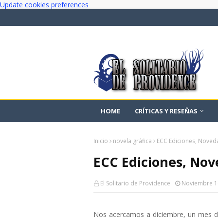
Update cookies preferences
HOME
CRÍTICAS Y RESEÑAS
Inicio
novela gráfica
ECC Ediciones, Noved
ECC Ediciones, Nov
El Solitario de Providence
Noviembre 1
Nos acercamos a diciembre, un mes de