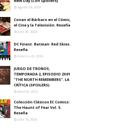
New Day (Con Spoilers)
Agosto 03, 2026
Conan el Bárbaro en el Cómic,
el Cine y la Televisión. Reseña
Julio 30, 2026
DC Finest. Batman: Red Skies.
Reseña
Febrero 22, 2026
JUEGO DE TRONOS,
TEMPORADA 2, EPISODIO 2X01
"THE NORTH REMEMBERS". LA
CRÍTICA (SPOILERS)
Abril 02, 2012
Colección Clásicos EC Comics:
The Haunt of Fear Vol. 5.
Reseña
Julio 16, 2026