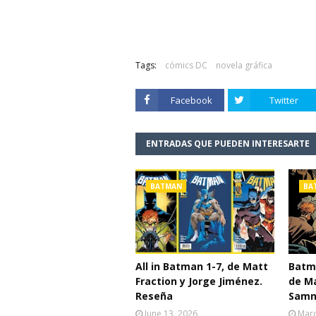
Tags:
cómics DC
novela gráfica
Facebook
Twitter
ENTRADAS QUE PUEDEN INTERESARTE
BATMAN
BA
All in Batman 1-7, de Matt
Batma
Fraction y Jorge Jiménez.
de Ma
Reseña
Samn
June 13, 2026
Marc