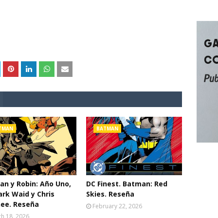
TMAN
BATMAN
n y Robin: Año Uno,
DC Finest. Batman: Red
rk Waid y Chris
Skies. Reseña
ee. Reseña
February 22, 2026
h 18, 2026