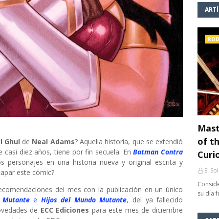
ART
ROD
Mast
of th
Al Ghul
de
Neal Adams
? Aquella historia, que se extendió
e casi diez años, tiene por fin secuela. En
Batman Contra
Curi
s personajes en una historia nueva y original escrita y
El So
capar este cómic?
Conside
recomendaciones del mes con la publicación en un único
su día 
 Mutante
e
Hijos del Mundo Mutante
, del ya fallecido
novedades de
ECC Ediciones
para este mes de diciembre