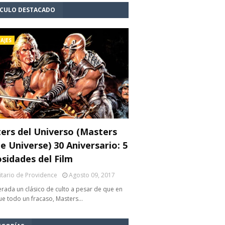
ÍCULO DESTACADO
AJES
ers del Universo (Masters
e Universe) 30 Aniversario: 5
osidades del Film
litario de Providence
Agosto 09, 2017
rada un clásico de culto a pesar de que en
fue todo un fracaso, Masters…