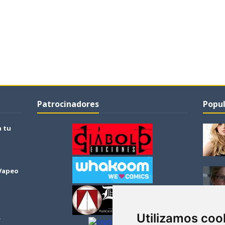
Patrocinadores
Popul
a tu
 Vapeo
Utilizamos coo
r