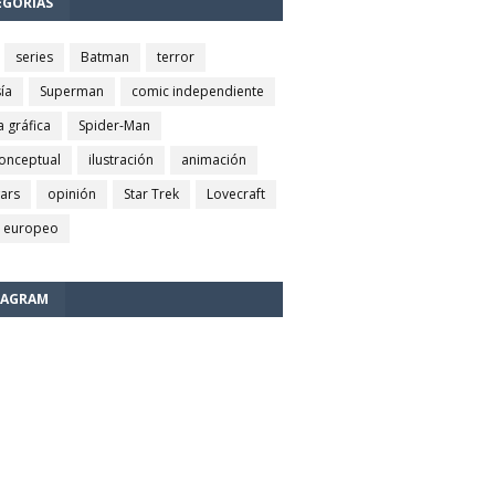
EGORÍAS
series
Batman
terror
ía
Superman
comic independiente
a gráfica
Spider-Man
conceptual
ilustración
animación
wars
opinión
Star Trek
Lovecraft
 europeo
TAGRAM