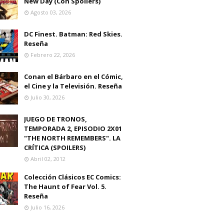
New Day (Con Spoilers)
Agosto 03, 2026
DC Finest. Batman: Red Skies.
Reseña
Febrero 22, 2026
Conan el Bárbaro en el Cómic,
el Cine y la Televisión. Reseña
Julio 30, 2026
JUEGO DE TRONOS,
TEMPORADA 2, EPISODIO 2X01
"THE NORTH REMEMBERS". LA
CRÍTICA (SPOILERS)
Abril 02, 2012
Colección Clásicos EC Comics:
The Haunt of Fear Vol. 5.
Reseña
Julio 16, 2026