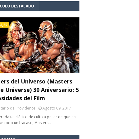
ÍCULO DESTACADO
AJES
ers del Universo (Masters
e Universe) 30 Aniversario: 5
osidades del Film
litario de Providence
Agosto 09, 2017
rada un clásico de culto a pesar de que en
fue todo un fracaso, Masters…