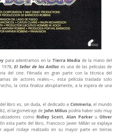
ey
para adentrarnos en la
Tierra Media
de la mano del
n 1978,
El Señor de los Anillos
es una de las películas de
ria del cine. Filmada en gran parte con la técnica del
amas de actores reales—, esta película traslada solo
 hecho, la cinta finaliza abruptamente, a la espera de una
el libro es, sin duda, el dedicado a
Cimmeria
, el mundo
982, el largometraje de
John Milius
podría haber sido muy
realizadores como
Ridley Scott
,
Alan Parker
u
Oliver
n esta parte del libro, Francisco Javier Millán se explaya
 aquel rodaje realizado en su mayor parte en tierras