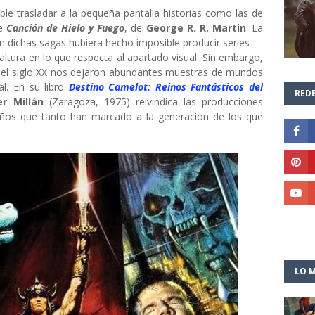
le trasladar a la pequeña pantalla historias como las de
de
Canción de Hielo y Fuego
, de
George R. R. Martin
. La
n dichas sagas hubiera hecho imposible producir series —
ltura en lo que respecta al apartado visual. Sin embargo,
io del siglo XX nos dejaron abundantes muestras de mundos
l. En su libro
Destino Camelot: Reinos Fantásticos del
REDE
ier Millán
(Zaragoza, 1975)
reivindica las producciones
 años que tanto han marcado a la generación de los que
LO M