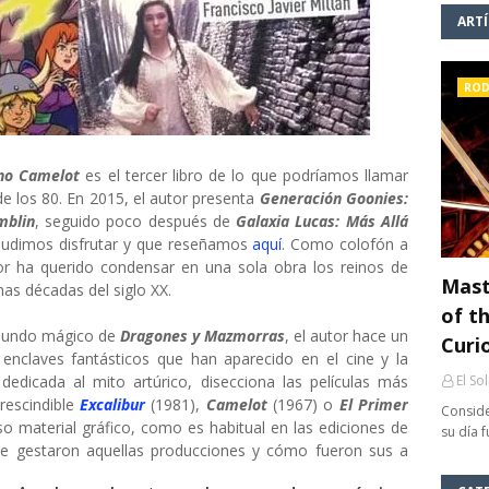
ART
ROD
no Camelot
es el tercer libro de lo que podríamos llamar
 de los 80. En 2015, el autor presenta
Generación Goonies:
mblin
, seguido poco después de
Galaxia Lucas: Más Allá
 pudimos disfrutar y que reseñamos
aquí
. Como colofón a
utor ha querido condensar en una sola obra los reinos de
Mast
mas décadas del siglo XX.
of th
 mundo mágico de
Dragones y Mazmorras
, el autor hace un
Curi
s enclaves fantásticos que han aparecido en el cine y la
, dedicada al mito artúrico, disecciona las películas más
El So
rescindible
Excalibur
(1981),
Camelot
(1967) o
El Primer
Conside
 material gráfico, como es habitual en las ediciones de
su día 
se gestaron aquellas producciones y cómo fueron sus a