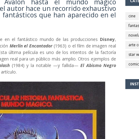
 Avalon hasta el mundo mágico
CAT
 el autor hace un recorrido exhaustivo
s fantásticos que han aparecido en el
cine
fantas
novel
ne en el fantástico mundo de las producciones
Disney
,
arte 
ación
Merlín el Encantador
(1963) o el film de imagen real
sta última película es uno de los intentos de la factoría
star 
agen real para un público más amplio. Otros ejemplos de
comic
Splash
(1984) y la notable —y fallida—
El Abismo Negro
artículo.
INS