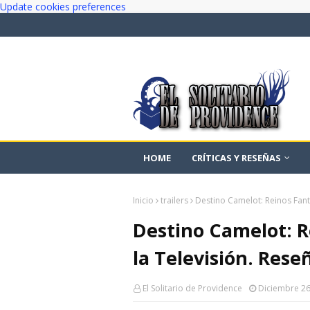
Update cookies preferences
HOME
CRÍTICAS Y RESEÑAS
Inicio
trailers
Destino Camelot: Reinos Fantá
Destino Camelot: R
la Televisión. Rese
El Solitario de Providence
Diciembre 26