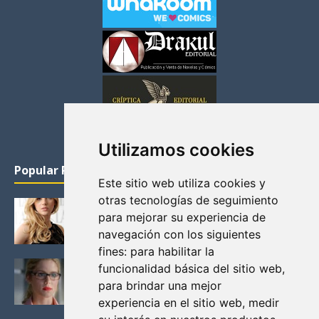
Utilizamos cookies
Popular Posts
Este sitio web utiliza cookies y
otras tecnologías de seguimiento
KATHERYN WINNICK: LA ACTRIZ MAS GUAPA DE
para mejorar su experiencia de
VIKINGOS
navegación con los siguientes
Junio 14, 2013
fines:
para habilitar la
FELICITY (EMILY BETT RICKARDS), LAS FOTOS
funcionalidad básica del sitio web
,
MAS BONITAS DE LA ALIADA DE ARROW
para brindar una mejor
Noviembre 30, 2013
experiencia en el sitio web
,
medir