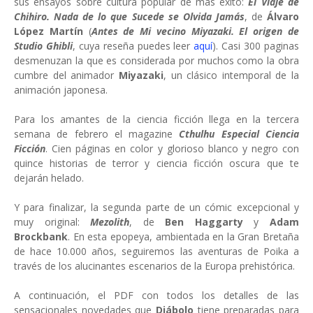
sus ensayos sobre cultura popular de más éxito:
El Viaje de
Chihiro. Nada de lo que Sucede se Olvida Jamás
, de
Álvaro
López Martín
(
Antes de Mi vecino Miyazaki. El origen de
Studio Ghibli
, cuya reseña puedes leer
aquí
). Casi 300 paginas
desmenuzan la que es considerada por muchos como la obra
cumbre del animador
Miyazaki
, un clásico intemporal de la
animación japonesa.
Para los amantes de la ciencia ficción llega en la tercera
semana de febrero el magazine
Cthulhu Especial Ciencia
Ficción
. Cien páginas en color y glorioso blanco y negro con
quince historias de terror y ciencia ficción oscura que te
dejarán helado.
Y para finalizar, la segunda parte de un cómic excepcional y
muy original:
Mezolith
, de
Ben Haggarty
y
Adam
Brockbank
. En esta epopeya, ambientada en la Gran Bretaña
de hace 10.000 años, seguiremos las aventuras de Poika a
través de los alucinantes escenarios de la Europa prehistórica.
A continuación, el PDF con todos los detalles de las
sensacionales novedades que
Diábolo
tiene preparadas para