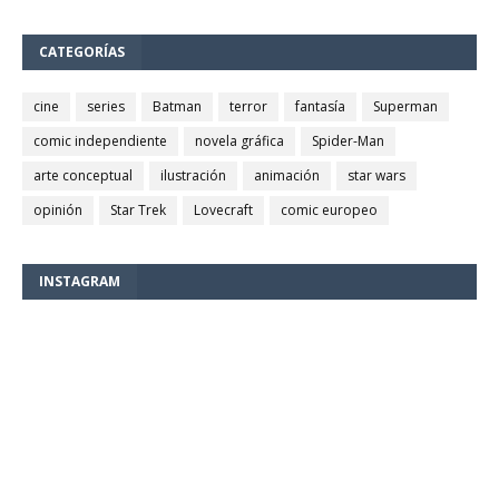
CATEGORÍAS
cine
series
Batman
terror
fantasía
Superman
comic independiente
novela gráfica
Spider-Man
arte conceptual
ilustración
animación
star wars
opinión
Star Trek
Lovecraft
comic europeo
INSTAGRAM