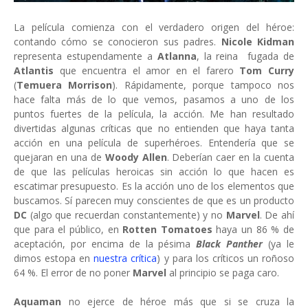
La película comienza con el verdadero origen del héroe:
contando cómo se conocieron sus padres.
Nicole Kidman
representa estupendamente a
Atlanna
, la reina fugada de
Atlantis
que encuentra el amor en el farero
Tom Curry
(
Temuera Morrison
). Rápidamente, porque tampoco nos
hace falta más de lo que vemos, pasamos a uno de los
puntos fuertes de la película, la acción. Me han resultado
divertidas algunas críticas que no entienden que haya tanta
acción en una película de superhéroes. Entendería que se
quejaran en una de
Woody Allen
. Deberían caer en la cuenta
de que las películas heroicas sin acción lo que hacen es
escatimar presupuesto. Es la acción uno de los elementos que
buscamos. Sí parecen muy conscientes de que es un producto
DC
(algo que recuerdan constantemente)
y no
Marvel
. De ahí
que para el público, en
Rotten Tomatoes
haya un 86 % de
aceptación, por encima de la pésima
Black Panther
(ya le
dimos estopa en
nuestra crítica
) y para los críticos un roñoso
64 %. El error de no poner
Marvel
al principio se paga caro.
Aquaman
no ejerce de héroe más que si se cruza la