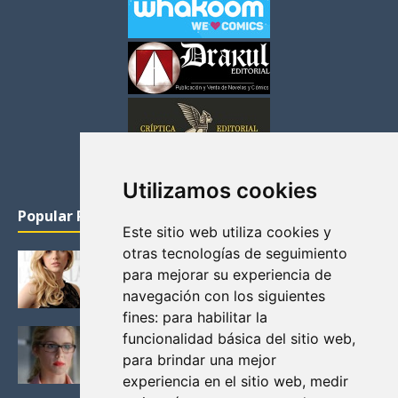
Utilizamos cookies
Popular Posts
Este sitio web utiliza cookies y
otras tecnologías de seguimiento
KATHERYN WINNICK: LA ACTRIZ MAS GUAPA DE
para mejorar su experiencia de
VIKINGOS
navegación con los siguientes
Junio 14, 2013
fines:
para habilitar la
FELICITY (EMILY BETT RICKARDS), LAS FOTOS
funcionalidad básica del sitio web
,
MAS BONITAS DE LA ALIADA DE ARROW
para brindar una mejor
Noviembre 30, 2013
experiencia en el sitio web
,
medir