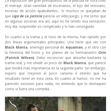
La exposición del gran presupuesto de la película se nota todo
el metraje. Gran variedad de escenarios, el lujo del vestuario,
escenas de acción apabullantes... Si muchos se quejaban de
que
Liga de La Justicia
parecía un videojuego, y me temo que
en algunas escenas era así, aquí no he tenido esa sensación.
Hoy día, sorprender es complicado y lo han conseguido.
En cuanto a la trama y el tono de la misma, han optado por
dos líneas argumentales principales. Una tiene que ver con
Black Manta
, enemigo personal de
Aquaman
, y el otro con
la herencia del trono y los planes de su hermanastro
Orm
(Patrick Wilson)
. Debo reconocer que absorbe bastante la
trama real, y me olvidé un poco de
Black Manta
, que parece
que tendrá más importancia en la segunda parte. Sin embargo,
espero que mejoren el poco carisma e interés que ha
resultado tener en esta cinta. En cuanto al humor, no me ha
parecido excesivo para nada, no entiendo que lo destaquen
como si fuera una comedia.