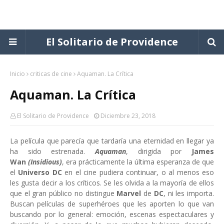
El Solitario de Providence
Inicio
criticas de cine
Aquaman. La Crítica
Aquaman. La Crítica
El Solitario de Providence
Diciembre 23, 2018
La película que parecía que tardaría una eternidad en llegar ya
ha sido estrenada.
Aquaman
, dirigida por
James
Wan
(Insidious)
, era prácticamente la última esperanza de que
el
Universo DC
en el cine pudiera continuar, o al menos eso
les gusta decir a los críticos. Se les olvida a la mayoría de ellos
que el gran público no distingue
Marvel
de
DC
, ni les importa.
Buscan películas de superhéroes que les aporten lo que van
buscando por lo general: emoción, escenas espectaculares y