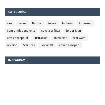
CATEGORÍAS
cine
series
Batman
terror
fantasía
Superman
comic independiente
novela gráfica
Spider-Man
arte conceptual
ilustración
animación
star wars
opinión
Star Trek
Lovecraft
comic europeo
INSTAGRAM