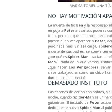
MARISA TOMEI, UNA TÍA
NO HAY MOTIVACIÓN AP
La muerte de tío
Ben
y la responsabili
empuja a
Peter
a usar sus poderes con
todo, pero es que aquí no parece exi
puesto al no ver aparecer a
Peter
, da
pero nada más. Sin esa carga,
Spider
muerte de sus padres, se convierten e
¿por qué es
Spider-Man
exactamente? 
Man
? Nada de lo que vemos justifica
¿qué hacen
Los Vengadores
, salvar
clase trabajadora, como un chico hum
duro para la audiencia?
DEMASIADO INSTITUTO
Las escenas de acción son pobres, si
noche, cuando
Spider-Man
es un héro
guionistas. El instituto de
Peter
ocupa 
dedicar este nuevo
Spider-Man
al púb