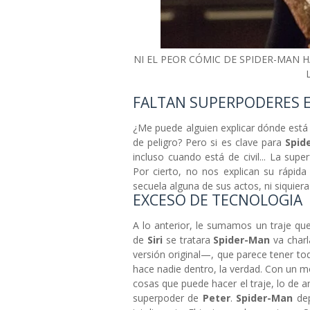
NI EL PEOR CÓMIC DE SPIDER-MAN H
FALTAN SUPERPODERES E
¿Me puede alguien explicar dónde está
de peligro? Pero si es clave para
Spid
incluso cuando está de civil... La supe
Por cierto, no nos explican su rápid
secuela alguna de sus actos, ni siquie
EXCESO DE TECNOLOGIA
A lo anterior, le sumamos un traje qu
de
Siri
se tratara
Spider-Man
va char
versión original—, que parece tener tod
hace nadie dentro, la verdad. Con un m
cosas que puede hacer el traje, lo de 
superpoder de
Peter
.
Spider-Man
dep