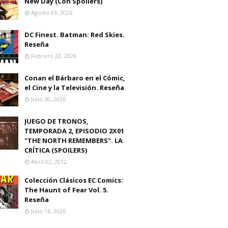
New Day (Con Spoilers)
Agosto 03, 2026
DC Finest. Batman: Red Skies.
Reseña
Febrero 22, 2026
Conan el Bárbaro en el Cómic,
el Cine y la Televisión. Reseña
Julio 30, 2026
JUEGO DE TRONOS,
TEMPORADA 2, EPISODIO 2X01
"THE NORTH REMEMBERS". LA
CRÍTICA (SPOILERS)
Abril 02, 2012
Colección Clásicos EC Comics:
The Haunt of Fear Vol. 5.
Reseña
Julio 16, 2026