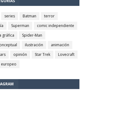
EGORÍAS
series
Batman
terror
ía
Superman
comic independiente
a gráfica
Spider-Man
conceptual
ilustración
animación
wars
opinión
Star Trek
Lovecraft
 europeo
TAGRAM