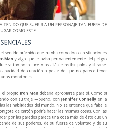
A TENIDO QUE SUFRIR A UN PERSONAJE TAN FUERA DE
LUGAR COMO ESTE
SENCIALES
 el sentido arácnido que zumba como loco en situaciones
er-Man
y algo que le avisa permanentemente del peligro
rfuerza tampoco luce mas allá de recibir palos y librarse.
a capacidad de curación a pesar de que no parece tener
ra unos moratones.
e el propio
Iron Man
debería apropiarse para sí. Como si
lando con su traje —bueno, con
Jennifer Connelly
en la
as las habilidades del mundo. No se entiende qué falta le
onigote de cartón podría hacer las mismas cosas. Con las
andar por las paredes parece una cosa más de éste que un
ende de sus poderes, de su fuerza de voluntad y de su