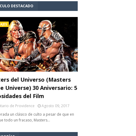
ÍCULO DESTACADO
AJES
ers del Universo (Masters
e Universe) 30 Aniversario: 5
osidades del Film
litario de Providence
Agosto 09, 2017
rada un clásico de culto a pesar de que en
fue todo un fracaso, Masters…