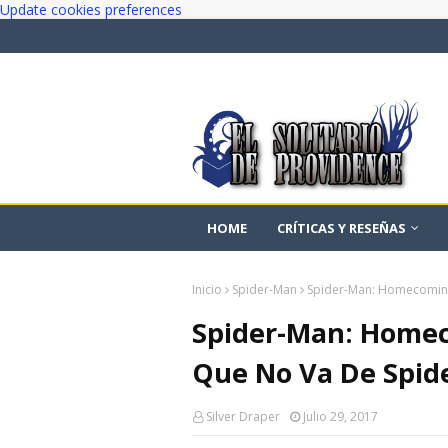
Update cookies preferences
HOME
CRÍTICAS Y RESEÑAS
Inicio
Spider-Man
Spider-Man: Homecoming
Spider-Man: Homec
Que No Va De Spid
Silver Draper
Julio 29, 2017