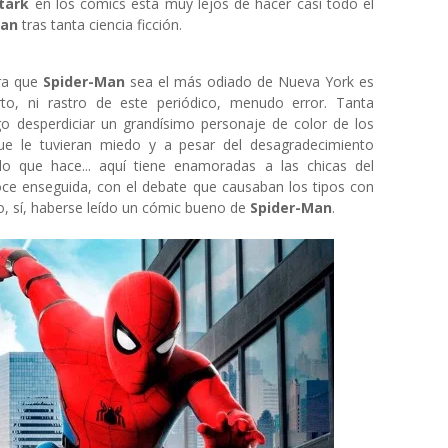
tark
en los cómics está muy lejos de hacer casi todo el
Man
tras tanta ciencia ficción.
ra que
Spider-Man
sea el más odiado de Nueva York es
rto, ni rastro de este periódico, menudo error. Tanta
go desperdiciar un grandísimo personaje de color de los
ue le tuvieran miedo y a pesar del desagradecimiento
 lo que hace... aquí tiene enamoradas a las chicas del
noce enseguida, con el debate que causaban los tipos con
, sí, haberse leído un cómic bueno de
Spider-Man
.