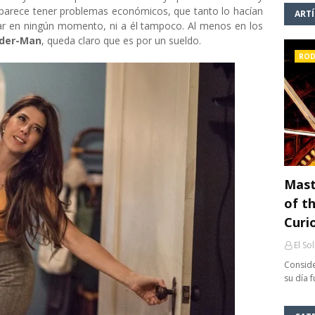
o parece tener problemas económicos, que tanto lo hacían
ART
ar en ningún momento, ni a él tampoco. Al menos en los
ider-Man
, queda claro que es por un sueldo.
ROD
Mast
of th
Curi
El So
Conside
su día 