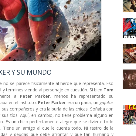
RKER Y SU MUNDO
 no se parece físicamente al héroe que representa. Eso
l y termines viendo al personaje en cuestión. Si bien
Tom
amente a
Peter Parker
, menos ha representado su
ba en el instituto.
Peter Parker
era un paria, un
gafotas
sus compañeros y era la burla de las chicas. Soñaba con
r sus tíos. Aquí, en cambio, no tiene problema alguno en
co. Es un chico perfectamente alegre que se divierte todo
n
. Tiene un amigo al que le cuenta todo. Ni rastro de la
s dudas y deudas que debe afrontar y que tan humano y