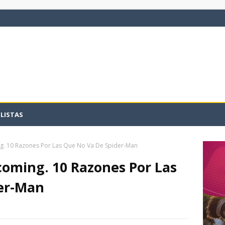
LISTAS
. 10 Razones Por Las Que No Va De Spider-Man
oming. 10 Razones Por Las
er-Man