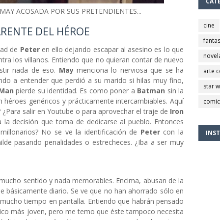
CAT
 MAY ACOSADA POR SUS PRETENDIENTES...
cine
ARENTE DEL HÉROE
fantas
dad de
Peter
en ello dejando escapar al asesino es lo que
novel
tra los villanos. Entiendo que no quieran contar de nuevo
stir nada de eso.
May
menciona lo nerviosa que se ha
arte 
ndo a entender que perdió a su marido si hilas muy fino,
star 
-Man
pierde su identidad. Es como poner a
Batman
sin la
n héroes genéricos y prácticamente intercambiables. Aquí
comic
¿Para salir en Youtube o para aprovechar el traje de
Iron
 la decisión que toma de dedicarse al pueblo. Entonces
 millonarios? No se ve la identificación de
Peter
con la
INS
ilde pasando penalidades o estrecheces. ¿Iba a ser muy
n mucho sentido y nada memorables. Encima, abusan de la
e básicamente diario. Se ve que no han ahorrado sólo en
mucho tiempo en pantalla. Entiendo que habrán pensado
lico más joven, pero me temo que éste tampoco necesita