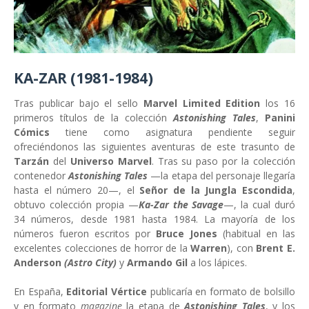
KA-ZAR (1981-1984)
Tras publicar bajo el sello
Marvel Limited Edition
los 16
primeros títulos de la colección
Astonishing Tales
,
Panini
Cómics
tiene como asignatura pendiente seguir
ofreciéndonos las siguientes aventuras de este trasunto de
Tarzán
del
Universo Marvel
. Tras su paso por la colección
contenedor
Astonishing Tales
—la etapa del personaje llegaría
hasta el número 20—, el
Señor de la Jungla Escondida
,
obtuvo colección propia —
Ka-Zar the Savage
—, la cual duró
34 números, desde 1981 hasta 1984. La mayoría de los
números fueron escritos por
Bruce Jones
(habitual en las
excelentes colecciones de horror de la
Warren
), con
Brent E.
Anderson
(Astro City)
y
Armando Gil
a los lápices.
En España,
Editorial Vértice
publicaría en formato de bolsillo
y en formato
magazine
la etapa de
Astonishing Tales
, y los