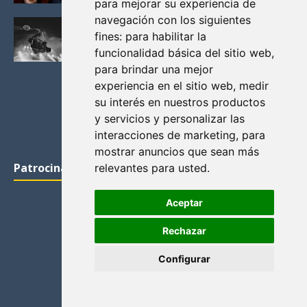
para mejorar su experiencia de
navegación con los siguientes
Los Desafíos de Adaptar Libros al Cine: ¿Cómo
fines:
para habilitar la
Lograr una Adaptación Exitosa?
funcionalidad básica del sitio web
,
April 27, 2023
para brindar una mejor
experiencia en el sitio web
,
medir
su interés en nuestros productos
y servicios y personalizar las
interacciones de marketing
,
para
mostrar anuncios que sean más
Patrocinadores
relevantes para usted
.
Aceptar
Rechazar
Configurar