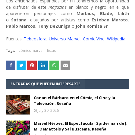
Los aficionados españoles por fin tendremos la oportunidad
de disfrutar de este
magazine
en blanco y negro, en el que
aparecieron personajes como
Morbius
,
Blade
,
Lilith
o
Satana
, dibujados por artistas como
Esteban Maroto
,
Pablo Marcos
,
Tony DeZuniga
o
John Romita Sr
.
Fuentes:
Tebeosfera
,
Universo Marvel
,
Comic Vine
,
Wikipedia
Tags:
cómics marvel
listas
ENTRADAS QUE PUEDEN INTERESARTE
Conan el Bárbaro en el Cómic, el Cine y la
Televisión. Reseña
July 30, 2026
Marvel Héroes: El Espectacular Spiderman de J.
M. DeMatteis y Sal Buscema. Reseña