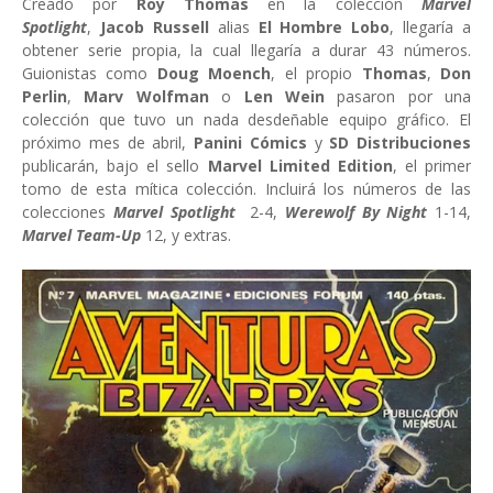
Creado por
Roy Thomas
en la colección
Marvel
Spotlight
,
Jacob Russell
alias
El Hombre Lobo
, llegaría a
obtener serie propia, la cual llegaría a durar 43 números.
Guionistas como
Doug Moench
, el propio
Thomas
,
Don
Perlin
,
Marv Wolfman
o
Len Wein
pasaron por una
colección que tuvo un nada desdeñable equipo gráfico. El
próximo mes de abril,
Panini Cómics
y
SD Distribuciones
publicarán, bajo el sello
Marvel Limited Edition
, el primer
tomo de esta mítica colección. Incluirá los números de las
colecciones
Marvel Spotlight
2-4,
Werewolf By Night
1-14,
Marvel Team-Up
12, y extras.