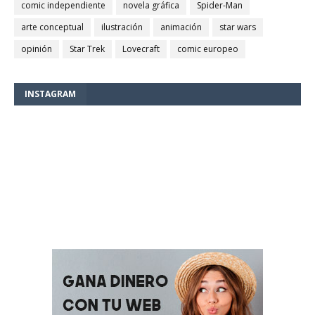
comic independiente
novela gráfica
Spider-Man
arte conceptual
ilustración
animación
star wars
opinión
Star Trek
Lovecraft
comic europeo
INSTAGRAM