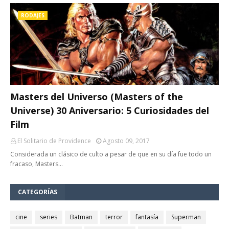
RODAJES
Masters del Universo (Masters of the
Universe) 30 Aniversario: 5 Curiosidades del
Film
El Solitario de Providence
Agosto 09, 2017
Considerada un clásico de culto a pesar de que en su día fue todo un
fracaso, Masters…
CATEGORÍAS
cine
series
Batman
terror
fantasía
Superman