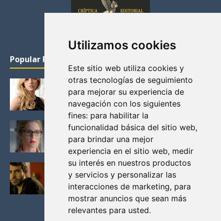
Utilizamos cookies
Popular Posts
Este sitio web utiliza cookies y
otras tecnologías de seguimiento
KATHERYN WINNICK: LA ACTRIZ MAS GUAPA DE
para mejorar su experiencia de
VIKINGOS
navegación con los siguientes
Junio 14, 2013
fines:
para habilitar la
FELICITY (EMILY BETT RICKARDS), LAS FOTOS
funcionalidad básica del sitio web
,
MAS BONITAS DE LA ALIADA DE ARROW
para brindar una mejor
Noviembre 30, 2013
experiencia en el sitio web
,
medir
su interés en nuestros productos
BLACK MIRROR: TODA TU HISTORIA. EPISODIO 3.
y servicios y personalizar las
LA CRITICA
interacciones de marketing
,
para
Mayo 17, 2012
mostrar anuncios que sean más
relevantes para usted
.