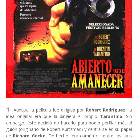
1-
Aunque la película fue dirigida por
Robert Rodríguez
, la
idea original era que la dirigiera el propio
Tarantino
. Sin
embargo, éste decidió no hacerlo para poder perfilar más el
guión (originario de Robert Kurtzman) y centrarse en su papel
de
Richard Gecko
. De hecho, era común oir entre los fans