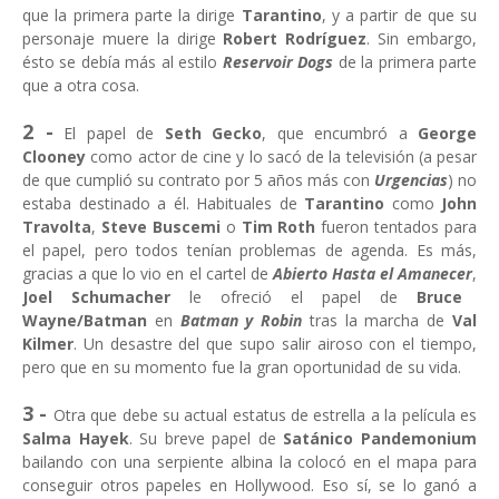
que la primera parte la dirige
Tarantino
, y a partir de que su
personaje muere la dirige
Robert Rodríguez
. Sin embargo,
ésto se debía más al estilo
Reservoir Dogs
de la primera parte
que a otra cosa.
2 -
El papel de
Seth Gecko
, que encumbró a
George
Clooney
como actor de cine y lo sacó de la televisión (a pesar
de que cumplió su contrato por 5 años más con
Urgencias
) no
estaba destinado a él. Habituales de
Tarantino
como
John
Travolta
,
Steve Buscemi
o
Tim Roth
fueron tentados para
el papel, pero todos tenían problemas de agenda. Es más,
gracias a que lo vio en el cartel de
Abierto Hasta el Amanecer
,
Joel Schumacher
le ofreció el papel de
Bruce
Wayne/Batman
en
Batman y Robin
tras la marcha de
Val
Kilmer
. Un desastre del que supo salir airoso con el tiempo,
pero que en su momento fue la gran oportunidad de su vida.
3 -
Otra que debe su actual estatus de estrella a la película es
Salma Hayek
. Su breve papel de
Satánico Pandemonium
bailando con una serpiente albina la colocó en el mapa para
conseguir otros papeles en Hollywood. Eso sí, se lo ganó a