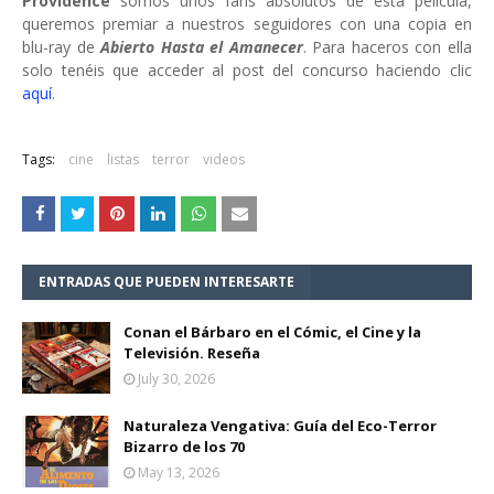
Providence
somos unos fans absolutos de esta película,
queremos premiar a nuestros seguidores con una copia en
blu-ray de
Abierto Hasta el Amanecer
. Para haceros con ella
solo tenéis que acceder al post del concurso haciendo clic
aquí
.
Tags:
cine
listas
terror
videos
ENTRADAS QUE PUEDEN INTERESARTE
Conan el Bárbaro en el Cómic, el Cine y la
Televisión. Reseña
July 30, 2026
Naturaleza Vengativa: Guía del Eco-Terror
Bizarro de los 70
May 13, 2026