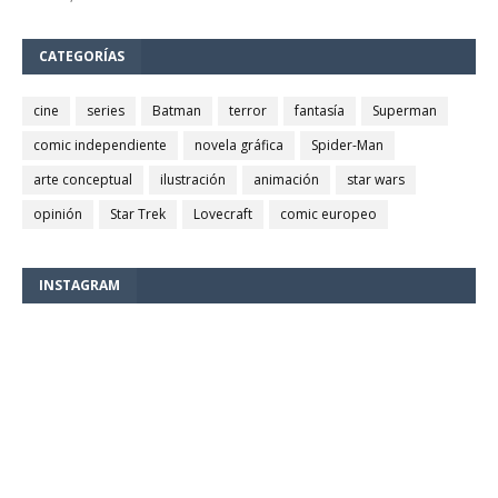
CATEGORÍAS
cine
series
Batman
terror
fantasía
Superman
comic independiente
novela gráfica
Spider-Man
arte conceptual
ilustración
animación
star wars
opinión
Star Trek
Lovecraft
comic europeo
INSTAGRAM