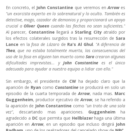
En concreto, el
John Constantine
que veremos en
Arrow
es
"un exorcista experto en lo sobrenatural y lo oculto. También es
detective, mago, cazador de demonios y proporcionará un apoyo
crucial a
Oliver Queen
cuando las flechas no sean suficientes."
Al parecer,
Constantine
llegará a
Starling City
atraído por
los efectos colaterales surgidos tras la resurrección de
Sara
Lance
en la
fosa de Lázaro
de
Ra's Al Ghul
.
"A diferencia de
Thea
, que no estaba totalmente muerta, las consecuencias del
uso de la fosa en alguien tan muerto como
Sara
crearon algunas
dificultades imprevistas... y
John Constantine
es el único
adecuado para ayudar a nuestro equipo a lidiar con ello."
Sin embargo, el presidente de
CW
ha dejado claro que la
aparición de
Ryan
como
Constantine
se producirá en solo un
episodio de la cuarta temporada de
Arrow
, nada mas.
Marc
Guggenheim
, productor ejecutivo de
Arrow
, se ha referido a
la aparición de
John Constantine
como
"un trato de una sola
vez"
, descartando mas apariciones.
Guggenheim
ha
agradecido a
DC
que permita que
Hellblazer
haga una última
aparición en
Arrow
, en un episodio que incluso dirigirá
John
Badham
, uno de los realizadores del cancelado show de
NBC
.