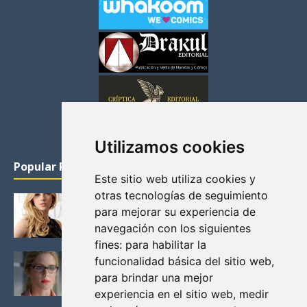
Utilizamos cookies
Popular Posts
Este sitio web utiliza cookies y
otras tecnologías de seguimiento
KATHERYN WINNICK: LA ACTRIZ MAS GUAPA DE
para mejorar su experiencia de
VIKINGOS
navegación con los siguientes
Junio 14, 2013
fines:
para habilitar la
FELICITY (EMILY BETT RICKARDS), LAS FOTOS
funcionalidad básica del sitio web
,
MAS BONITAS DE LA ALIADA DE ARROW
para brindar una mejor
Noviembre 30, 2013
experiencia en el sitio web
,
medir