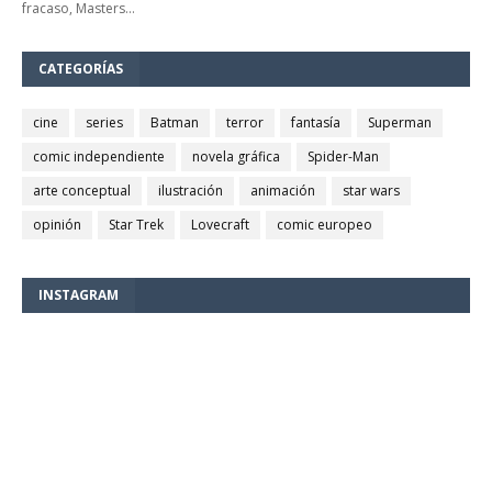
fracaso, Masters…
CATEGORÍAS
cine
series
Batman
terror
fantasía
Superman
comic independiente
novela gráfica
Spider-Man
arte conceptual
ilustración
animación
star wars
opinión
Star Trek
Lovecraft
comic europeo
INSTAGRAM