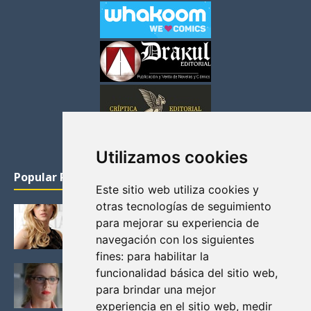
Utilizamos cookies
Popular Posts
Este sitio web utiliza cookies y
otras tecnologías de seguimiento
KATHERYN WINNICK: LA ACTRIZ MAS GUAPA DE
para mejorar su experiencia de
VIKINGOS
navegación con los siguientes
Junio 14, 2013
fines:
para habilitar la
FELICITY (EMILY BETT RICKARDS), LAS FOTOS
funcionalidad básica del sitio web
,
MAS BONITAS DE LA ALIADA DE ARROW
para brindar una mejor
Noviembre 30, 2013
experiencia en el sitio web
,
medir