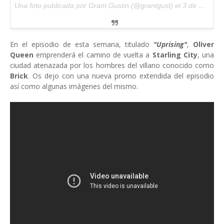
Una foto publicada por Grant Gustin (@grantgust) el
3 de Feb de 2015 a la(s) 12:24 PST
En el episodio de esta semana, titulado
"Uprising"
,
Oliver
Queen
emprenderá el camino de vuelta a
Starling City
, una
ciudad atenazada por los hombres del villano conocido como
Brick
. Os dejo con una nueva promo extendida del episodio
así como algunas imágenes del mismo.