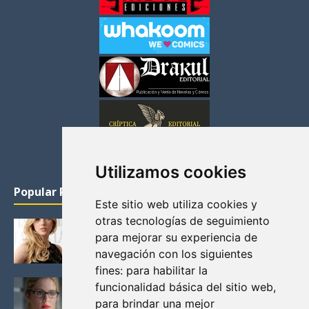
Utilizamos cookies
Popular Posts
Este sitio web utiliza cookies y
otras tecnologías de seguimiento
KATHERYN WINNICK: LA ACTRIZ MAS GUAPA DE
para mejorar su experiencia de
VIKINGOS
navegación con los siguientes
Junio 14, 2013
fines:
para habilitar la
FELICITY (EMILY BETT RICKARDS), LAS FOTOS
funcionalidad básica del sitio web
,
MAS BONITAS DE LA ALIADA DE ARROW
para brindar una mejor