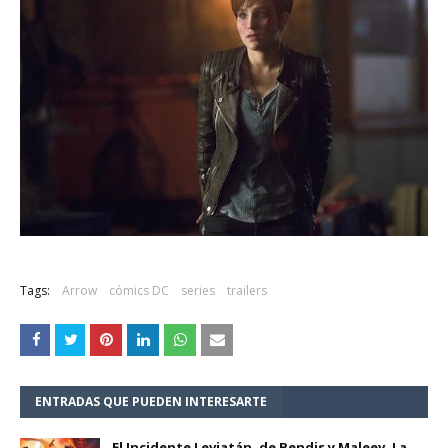
Tags:
Arrow
cómics DC
series
trailers
ENTRADAS QUE PUEDEN INTERESARTE
El Incidente Leviatán, de Bendis y Maleev. La