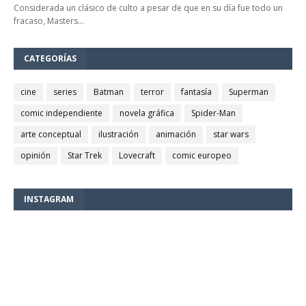
Considerada un clásico de culto a pesar de que en su día fue todo un
fracaso, Masters…
CATEGORÍAS
cine
series
Batman
terror
fantasía
Superman
comic independiente
novela gráfica
Spider-Man
arte conceptual
ilustración
animación
star wars
opinión
Star Trek
Lovecraft
comic europeo
INSTAGRAM