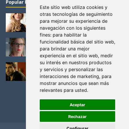
Popular Posts
Este sitio web utiliza cookies y
otras tecnologías de seguimiento
KATHERYN WINNICK: LA ACTRIZ MAS GUAPA DE
para mejorar su experiencia de
VIKINGOS
navegación con los siguientes
Junio 14, 2013
fines:
para habilitar la
FELICITY (EMILY BETT RICKARDS), LAS FOTOS
funcionalidad básica del sitio web
,
MAS BONITAS DE LA ALIADA DE ARROW
para brindar una mejor
Noviembre 30, 2013
experiencia en el sitio web
,
medir
su interés en nuestros productos
BLACK MIRROR: TODA TU HISTORIA. EPISODIO 3.
y servicios y personalizar las
LA CRITICA
interacciones de marketing
,
para
Mayo 17, 2012
mostrar anuncios que sean más
relevantes para usted
.
Aceptar
Rechazar
Configurar