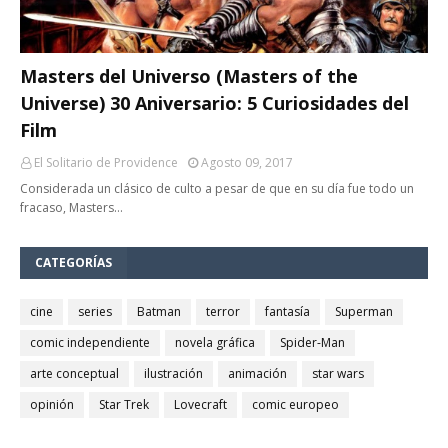
Masters del Universo (Masters of the
Universe) 30 Aniversario: 5 Curiosidades del
Film
El Solitario de Providence
Agosto 09, 2017
Considerada un clásico de culto a pesar de que en su día fue todo un
fracaso, Masters…
CATEGORÍAS
cine
series
Batman
terror
fantasía
Superman
comic independiente
novela gráfica
Spider-Man
arte conceptual
ilustración
animación
star wars
opinión
Star Trek
Lovecraft
comic europeo