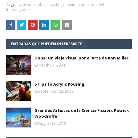
Tags:
arte conceptual
castings
cine
cómics marvel
los vengadores
ENTRADAS QUE PUEDEN INTERESARTE
Dune: Un Viaje Visual por el Arte de Ron Miller
March 07, 2024
5 Tips to Acrylic Pouring
September 23, 2018
Grandes Artistas de la Ciencia Ficción: Patrick
Woodroffe
August 13, 2018