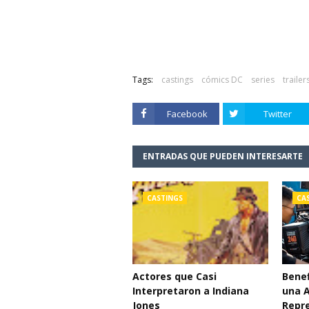
Tags:
castings
cómics DC
series
trailer
Facebook
Twitter
ENTRADAS QUE PUEDEN INTERESARTE
CASTINGS
CA
Actores que Casi
Benef
Interpretaron a Indiana
una 
Jones
Repr