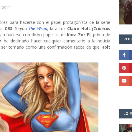
, 2014
res para hacerse con el papel protagonista de la serie
ena
CBS
. Según
The Wrap
, la actriz
Claire Holt
(Crónicas
es a hacerse con dicho papel, el de
Kara Zor-El
, prima de
REDE
n
ha declinado hacer cualquier comentario a la noticia
ía ser tomado como una confirmación tácita de que
Holt
LO M