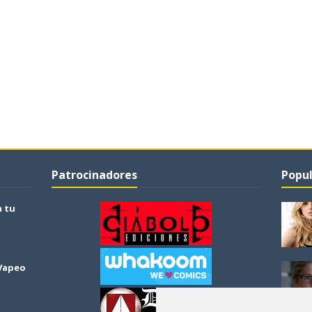
Patrocinadores
Popul
a tu
 Vapeo