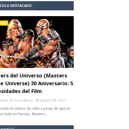
ÍCULO DESTACADO
AJES
ers del Universo (Masters
e Universe) 30 Aniversario: 5
osidades del Film
litario de Providence
Agosto 09, 2017
rada un clásico de culto a pesar de que en
fue todo un fracaso, Masters…