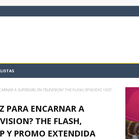
LISTAS
CARNAR A SUPERGIRL EN TELEVISION? THE FLASH, EPISODIO 1X07:
IZ PARA ENCARNAR A
VISION? THE FLASH,
LIP Y PROMO EXTENDIDA