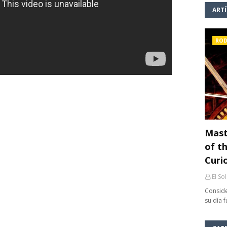
ART
ROD
Mast
of th
Curi
El So
Conside
su día 