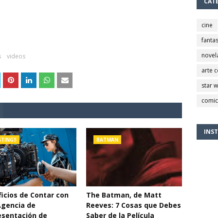
CAT
cine
fantas
novel
s
videos
arte 
star 
comic
INS
STINGS
BATMAN
icios de Contar con
The Batman, de Matt
Agencia de
Reeves: 7 Cosas que Debes
esentación de
Saber de la Película