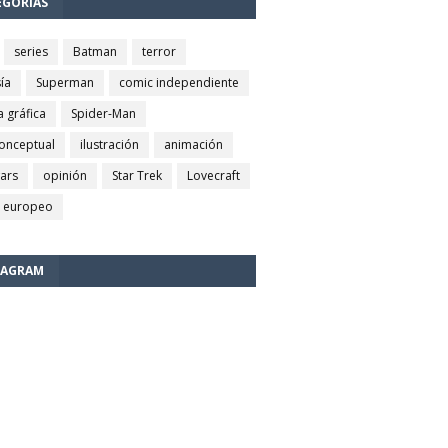
EGORÍAS
series
Batman
terror
ía
Superman
comic independiente
a gráfica
Spider-Man
conceptual
ilustración
animación
wars
opinión
Star Trek
Lovecraft
 europeo
TAGRAM