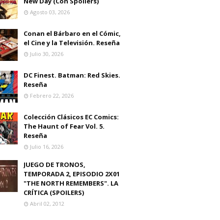
New Day (Con Spoilers)
Agosto 03, 2026
Conan el Bárbaro en el Cómic,
el Cine y la Televisión. Reseña
Julio 30, 2026
DC Finest. Batman: Red Skies.
Reseña
Febrero 22, 2026
Colección Clásicos EC Comics:
The Haunt of Fear Vol. 5.
Reseña
Julio 16, 2026
JUEGO DE TRONOS,
TEMPORADA 2, EPISODIO 2X01
"THE NORTH REMEMBERS". LA
CRÍTICA (SPOILERS)
Abril 02, 2012