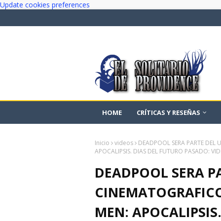
Update cookies preferences
HOME
CRÍTICAS Y RESEÑAS
Inicio
videos
DEADPOOL SERA PARTE DEL U
APOCALIPSIS. DIAS DEL FUTURO PASADO: VI
DEADPOOL SERA P
CINEMATOGRAFICO.
MEN: APOCALIPSIS