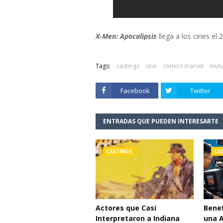
X-Men: Apocalipsis
llega a los cines el
Tags:
castings
cine
cómics marvel
muta
Facebook
Twitter
ENTRADAS QUE PUEDEN INTERESARTE
CASTINGS
CA
Actores que Casi
Benef
Interpretaron a Indiana
una 