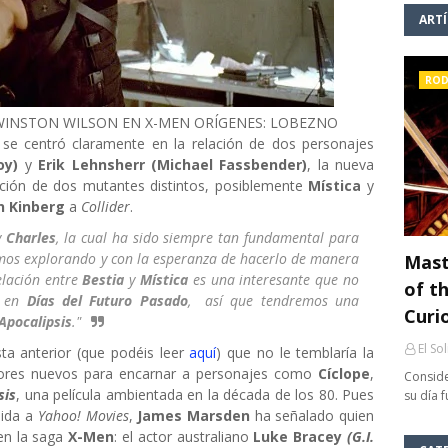
ART
ROD
INSTON WILSON EN X-MEN ORÍGENES: LOBEZNO
o
se centró claramente en la relación de dos personajes
oy)
y
Erik Lehnsherr (Michael Fassbender)
, la nueva
lación de dos mutantes distintos, posiblemente
Mística
y
n Kinberg
a
Collider
.
y
Charles
, la cual ha sido siempre tan fundamental para
emos explorando y con la esperanza de hacerlo de manera
Mast
relación entre
Bestia
y
Mística
es una interesante que no
of th
r en
Días del Futuro Pasado
, así que tendremos una
Curi
Apocalipsis
."
El So
sta anterior (que podéis leer
aquí
) que no le temblaría la
ctores nuevos para encarnar a personajes como
Cíclope
,
Conside
sis
, una película ambientada en la década de los 80. Pues
su día 
dida a
Yahoo! Movies
,
James Marsden
ha señalado quien
en la saga
X-Men
: el actor australiano
Luke Bracey
(G.I.