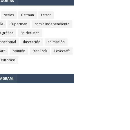
EGORÍAS
series
Batman
terror
ía
Superman
comic independiente
a gráfica
Spider-Man
conceptual
ilustración
animación
wars
opinión
Star Trek
Lovecraft
 europeo
TAGRAM