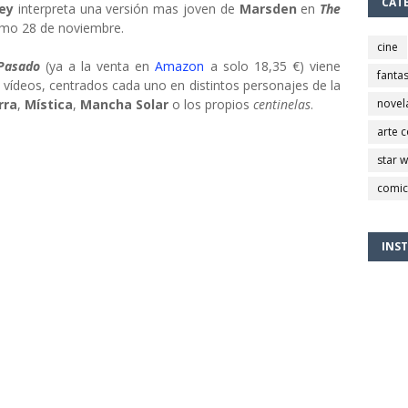
CAT
cey
interpreta una versión mas joven de
Marsden
en
The
óximo 28 de noviembre.
cine
 Pasado
(ya a la venta en
Amazon
a solo 18,35 €) viene
fantas
 vídeos, centrados cada uno en distintos personajes de la
rra
,
Mística
,
Mancha Solar
o los propios
centinelas
.
novel
arte 
star 
comic
INS