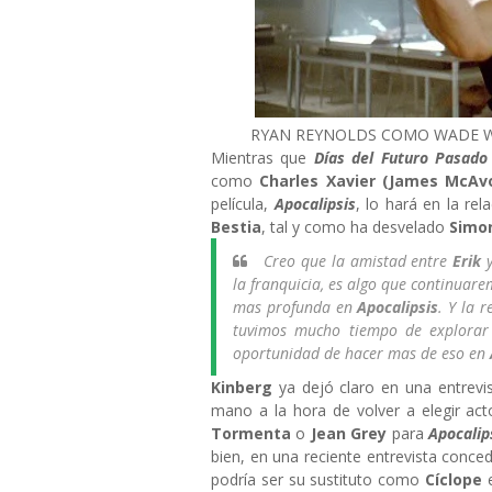
RYAN REYNOLDS COMO WADE W
Mientras que
Días del Futuro Pasad
como
Charles Xavier (James McAv
película,
Apocalipsis
, lo hará en la re
Bestia
, tal y como ha desvelado
Simo
Creo que la amistad entre
Erik
la franquicia, es algo que continuar
mas profunda en
Apocalipsis
. Y la 
tuvimos mucho tiempo de explora
oportunidad de hacer mas de eso en
Kinberg
ya dejó claro en una entrevi
mano a la hora de volver a elegir a
Tormenta
o
Jean Grey
para
Apocalip
bien, en una reciente entrevista conce
podría ser su sustituto como
Cíclope