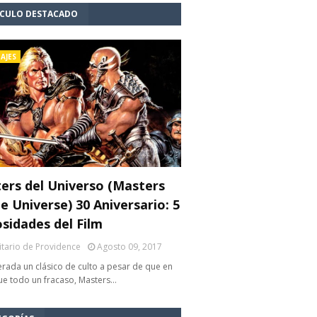
ÍCULO DESTACADO
AJES
ers del Universo (Masters
e Universe) 30 Aniversario: 5
osidades del Film
litario de Providence
Agosto 09, 2017
rada un clásico de culto a pesar de que en
fue todo un fracaso, Masters…