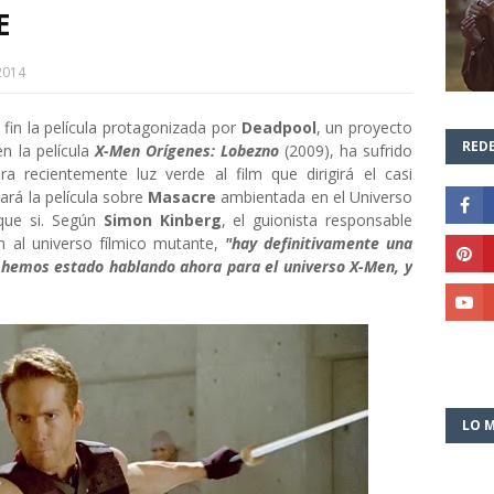
E
2014
 fin la película protagonizada por
Deadpool
, un proyecto
REDE
en la película
X-Men Orígenes: Lobezno
(2009), ha sufrido
era recientemente luz verde al film que dirigirá el casi
tará la película sobre
Masacre
ambientada en el Universo
que si. Según
Simon Kinberg
, el guionista responsable
 al universo fílmico mutante,
"hay definitivamente una
s hemos estado hablando ahora para el universo X-Men, y
LO M