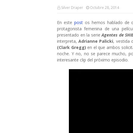
Silver Draper
Octubre 28, 2014
En este
post
os hemos hablado de
protagonista femenina de una pelíc
presentado en la serie
Agentes de SHI
interpreta,
Adrianne Palicki
, vestida
(Clark Gregg)
en el que ambos solicita
noche. Y no, no se parece mucho, por
interesante clip del próximo episodio.