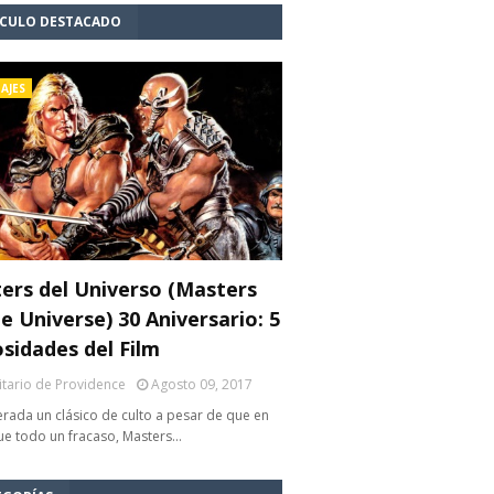
ÍCULO DESTACADO
AJES
ers del Universo (Masters
e Universe) 30 Aniversario: 5
osidades del Film
litario de Providence
Agosto 09, 2017
rada un clásico de culto a pesar de que en
fue todo un fracaso, Masters…