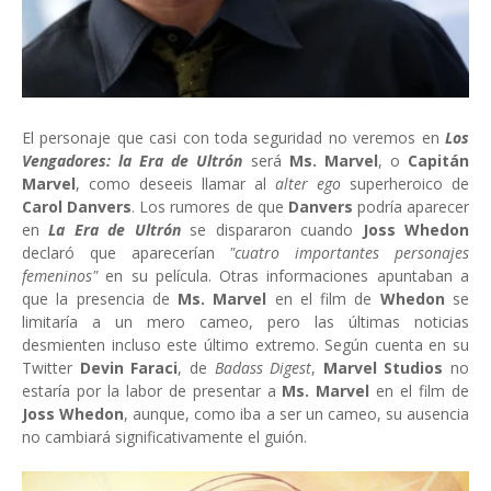
El personaje que casi con toda seguridad no veremos en
Los
Vengadores: la Era de Ultrón
será
Ms. Marvel
, o
Capitán
Marvel
, como deseeis llamar al
alter ego
superheroico de
Carol Danvers
. Los rumores de que
Danvers
podría aparecer
en
La Era de Ultrón
se dispararon cuando
Joss Whedon
declaró que aparecerían
"cuatro importantes personajes
femeninos"
en su película. Otras informaciones apuntaban a
que la presencia de
Ms. Marvel
en el film de
Whedon
se
limitaría a un mero cameo, pero las últimas noticias
desmienten incluso este último extremo. Según cuenta en su
Twitter
Devin Faraci
, de
Badass Digest
,
Marvel Studios
no
estaría por la labor de presentar a
Ms. Marvel
en el film de
Joss Whedon
, aunque, como iba a ser un cameo, su ausencia
no cambiará significativamente el guión.