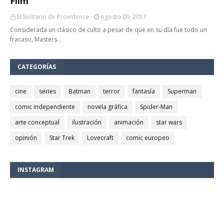
Film
El Solitario de Providence
Agosto 09, 2017
Considerada un clásico de culto a pesar de que en su día fue todo un
fracaso, Masters…
CATEGORÍAS
cine
series
Batman
terror
fantasía
Superman
comic independiente
novela gráfica
Spider-Man
arte conceptual
ilustración
animación
star wars
opinión
Star Trek
Lovecraft
comic europeo
INSTAGRAM