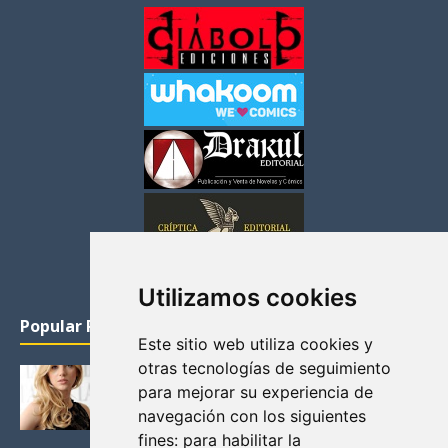
Utilizamos cookies
Popular Posts
Este sitio web utiliza cookies y
otras tecnologías de seguimiento
KATHERYN WINNICK: LA ACTRIZ MAS GUAPA DE
para mejorar su experiencia de
VIKINGOS
navegación con los siguientes
Junio 14, 2013
fines:
para habilitar la