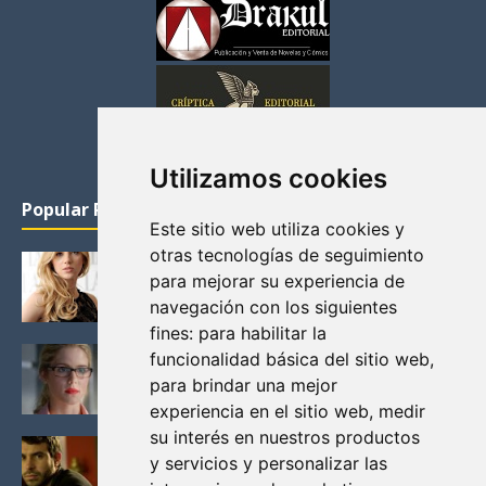
Utilizamos cookies
Popular Posts
Este sitio web utiliza cookies y
otras tecnologías de seguimiento
KATHERYN WINNICK: LA ACTRIZ MAS GUAPA DE
para mejorar su experiencia de
VIKINGOS
navegación con los siguientes
Junio 14, 2013
fines:
para habilitar la
FELICITY (EMILY BETT RICKARDS), LAS FOTOS
funcionalidad básica del sitio web
,
MAS BONITAS DE LA ALIADA DE ARROW
para brindar una mejor
Noviembre 30, 2013
experiencia en el sitio web
,
medir
su interés en nuestros productos
BLACK MIRROR: TODA TU HISTORIA. EPISODIO 3.
y servicios y personalizar las
LA CRITICA