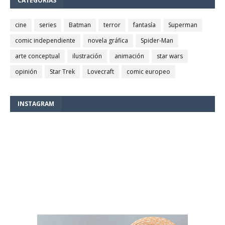
CATEGORÍAS
cine
series
Batman
terror
fantasía
Superman
comic independiente
novela gráfica
Spider-Man
arte conceptual
ilustración
animación
star wars
opinión
Star Trek
Lovecraft
comic europeo
INSTAGRAM