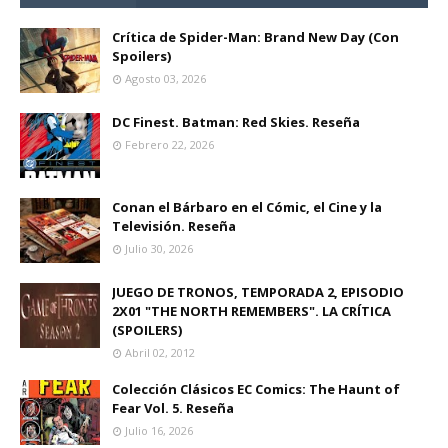
Crítica de Spider-Man: Brand New Day (Con
Spoilers)
Agosto 03, 2026
DC Finest. Batman: Red Skies. Reseña
Febrero 22, 2026
Conan el Bárbaro en el Cómic, el Cine y la
Televisión. Reseña
Julio 30, 2026
JUEGO DE TRONOS, TEMPORADA 2, EPISODIO
2X01 "THE NORTH REMEMBERS". LA CRÍTICA
(SPOILERS)
Abril 02, 2012
Colección Clásicos EC Comics: The Haunt of
Fear Vol. 5. Reseña
Julio 16, 2026